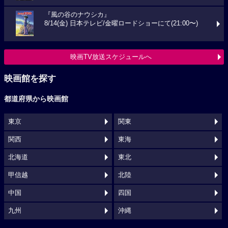
『風の谷のナウシカ』
8/14(金) 日本テレビ/金曜ロードショーにて(21:00〜)
映画TV放送スケジュールへ
映画館を探す
都道府県から映画館
東京
関東
関西
東海
北海道
東北
甲信越
北陸
中国
四国
九州
沖縄