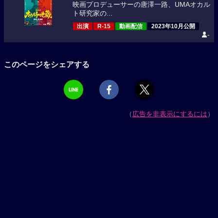
映画プロデューサーの唐澤一路、UMAオカル
ト研究家の...
出演
R-15
動画配信
2023年10月公開
-
このページをシェアする
（
広告を非表示にするには
）