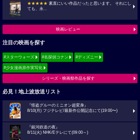
★★★★★
素直にいい作品だったと思います。 それにし
ても、永...
映画レビュー
注目の映画を探す
#スターウォーズ
#名探偵コナン
#ディズニー
#少女漫画原作実写化
シリーズ・映画祭作品を探す
必見！地上波放送リスト
『怪盗グルーのミニオン超変身』
8/10(月) フジテレビ/最新作公開記念にて(19:00〜)
『銀河鉄道の夜』
8/11(火) NHK/Eテレにて(09:00～)