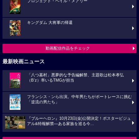
プロジェクト・ヘイル・メアリー
キングダム 大将軍の帰還
動画配信作品をチェック
最新映画ニュース
「八つ墓村」悪夢的な予告編解禁、主題歌は松本孝弘
（B’z）率いるTMGが担当
フランシス・ンら出演。中年男たちがボートレースに挑む
「逆流の男たち」
『ブルーヘロン』10月23日(金)公開決定！ポスタービジュ
アル&特報解禁―ある家族を巡る今...