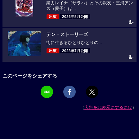
業力レイナ（サラハ）とその親友・三河アン
ズ（愛子）は...
出演
2026年5月公開
-
テン・ストーリーズ
街に生きるひとりひとりの...
出演
2023年7月公開
-
このページをシェアする
（
広告を非表示にするには
）