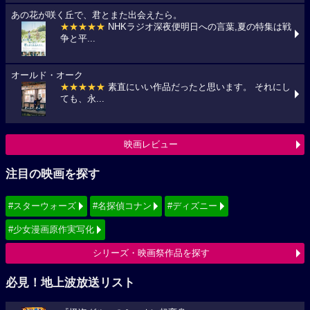
あの花が咲く丘で、君とまた出会えたら。
★★★★★
NHKラジオ深夜便明日への言葉,夏の特集は戦
争と平...
オールド・オーク
★★★★★
素直にいい作品だったと思います。 それにし
ても、永...
映画レビュー
注目の映画を探す
#スターウォーズ
#名探偵コナン
#ディズニー
#少女漫画原作実写化
シリーズ・映画祭作品を探す
必見！地上波放送リスト