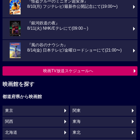
『怪盗グルーのミニオン超変身』
8/10(月) フジテレビ/最新作公開記念にて(19:00〜)
『銀河鉄道の夜』
8/11(火) NHK/Eテレにて(09:00～)
『風の谷のナウシカ』
8/14(金) 日本テレビ/金曜ロードショーにて(21:00〜)
映画TV放送スケジュールへ
映画館を探す
都道府県から映画館
東京
関東
関西
東海
北海道
東北