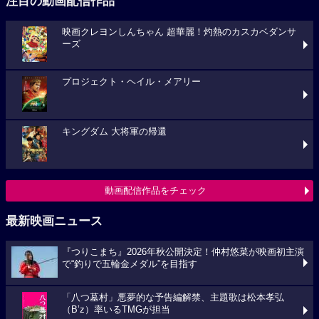
注目の動画配信作品
映画クレヨンしんちゃん 超華麗！灼熱のカスカベダンサ
ーズ
プロジェクト・ヘイル・メアリー
キングダム 大将軍の帰還
動画配信作品をチェック
最新映画ニュース
『つりこまち』2026年秋公開決定！仲村悠菜が映画初主演
で“釣りで五輪金メダル”を目指す
「八つ墓村」悪夢的な予告編解禁、主題歌は松本孝弘
（B’z）率いるTMGが担当