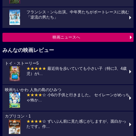
フランシス・ンら出演。中年男たちがボートレースに挑む
「逆流の男たち」
映画ニュースへ
みんなの映画レビュー
トイ・ストーリー5
★★★★★
最近街を歩いていても小さい子（特に3、4歳
児）がi...
映画ちいかわ 人魚の島のひみつ
★★★★
☆ 小6の子供と行きました。 セイレーンがめっち
ゃ怖か...
カプリコン・1
★★★★
☆ ずいぶん前に見た感じがしますが、面白かっ
たです。作...