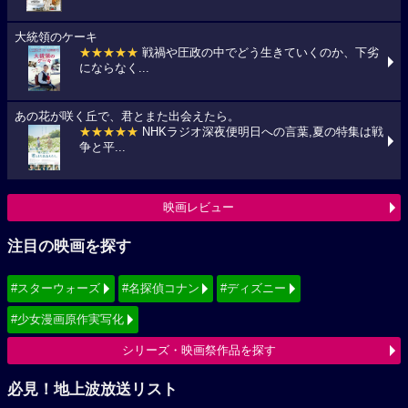
大統領のケーキ
★★★★★
戦禍や圧政の中でどう生きていくのか、下劣
にならなく...
あの花が咲く丘で、君とまた出会えたら。
★★★★★
NHKラジオ深夜便明日への言葉,夏の特集は戦
争と平...
映画レビュー
注目の映画を探す
#スターウォーズ
#名探偵コナン
#ディズニー
#少女漫画原作実写化
シリーズ・映画祭作品を探す
必見！地上波放送リスト