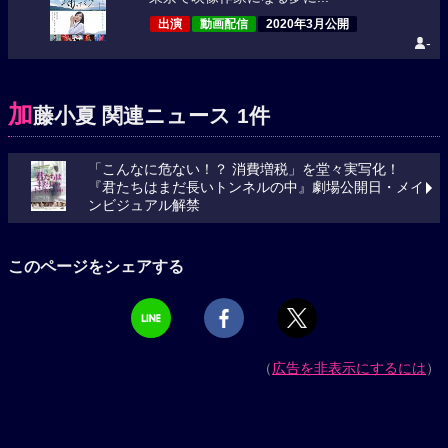
出演
動画配信
2020年3月公開
-
加
藤小夏 関連ニュース 1件
「こんなに危ない！？ 消費増税」を堂々実写化！
『君たちはまだ長いトンネルの中』劇場公開日・メイ
ンビジュアル解禁
このページをシェアする
（
広告を非表示にするには
）