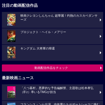
注目の動画配信作品
映画クレヨンしんちゃん 超華麗！灼熱のカスカベダンサ
ーズ
プロジェクト・ヘイル・メアリー
キングダム 大将軍の帰還
動画配信作品をチェック
最新映画ニュース
「八つ墓村」悪夢的な予告編解禁、主題歌は松本孝弘
（B’z）率いるTMGが担当
フランシス・ンら出演。中年男たちがボートレースに挑む