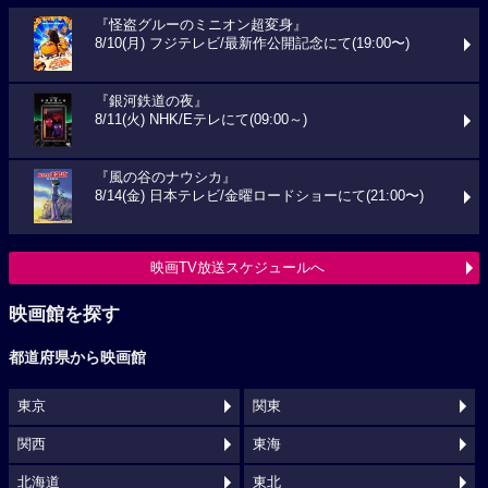
『怪盗グルーのミニオン超変身』
8/10(月) フジテレビ/最新作公開記念にて(19:00〜)
『銀河鉄道の夜』
8/11(火) NHK/Eテレにて(09:00～)
『風の谷のナウシカ』
8/14(金) 日本テレビ/金曜ロードショーにて(21:00〜)
映画TV放送スケジュールへ
映画館を探す
都道府県から映画館
東京
関東
関西
東海
北海道
東北