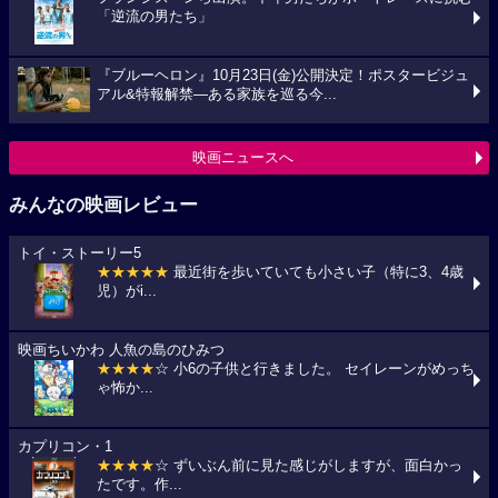
「逆流の男たち」
『ブルーヘロン』10月23日(金)公開決定！ポスタービジュ
アル&特報解禁―ある家族を巡る今...
映画ニュースへ
みんなの映画レビュー
トイ・ストーリー5
★★★★★
最近街を歩いていても小さい子（特に3、4歳
児）がi...
映画ちいかわ 人魚の島のひみつ
★★★★
☆ 小6の子供と行きました。 セイレーンがめっち
ゃ怖か...
カプリコン・1
★★★★
☆ ずいぶん前に見た感じがしますが、面白かっ
たです。作...