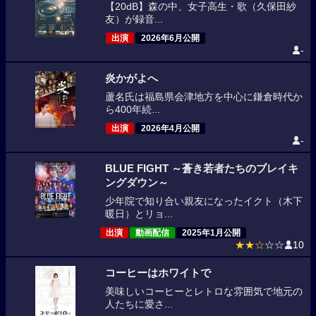
【20dB】森の中、女子高生・歌（久保田紗
友）が録音...
出演
2026年6月公開
-
炎かがよへ
蘆名氏は福島県会津地方を中心に鎌倉時代か
ら400年続...
出演
2026年4月公開
-
BLUE FIGHT ～蒼き若者たちのブレイキ
ングダウン～
少年院で知り合い親友になったイクト（木下
暖日）とリョ...
出演
動画配信
2025年1月公開
★★☆
☆☆
10
コーヒーはホワイトで
美味しいコーヒーとレトロな雰囲気で地元の
人たちに愛さ...