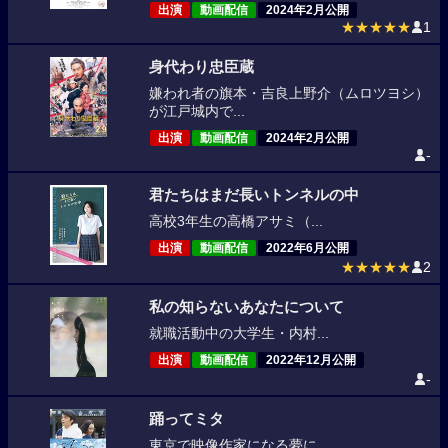
出演
動画配信
2024年2月公開
★★★★★
1
身代わり忠臣蔵
嫌われ者の旗本・吉良上野介（ムロツヨシ）
が江戸城内で...
出演
動画配信
2024年2月公開
-
君たちはまだ長いトンネルの中
高校3年生の高橋アサミ（...
出演
動画配信
2022年6月公開
★★★★★
2
私の知らないあなたについて
就職活動中の大学生・内村...
出演
動画配信
2022年12月公開
-
踊ってミタ
東京で映像作家になる夢に...