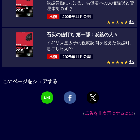
炭鉱労働における、労働者への人権軽視と管
理体制のずさ...
出演
2025年11月公開
★★★★★
2
石炭の値打ち 第一部：炭鉱の人々
イギリス皇太子の視察訪問を控えた炭鉱町。
急ごしらえの...
出演
2025年11月公開
★★★★★
2
このページをシェアする
（
広告を非表示にするには
）