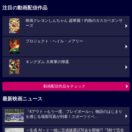
注目の動画配信作品
映画クレヨンしんちゃん 超華麗！灼熱のカスカベダンサ
ーズ
プロジェクト・ヘイル・メアリー
キングダム 大将軍の帰還
動画配信作品をチェック
最新映画ニュース
『4アウト ─もう一度、プレイボール─』物語のはじまり
を感じる場面写真が到着！スポーツイベ...
＜生成 AI＞と一緒に完成披露試写会を開催!?『5秒で完全