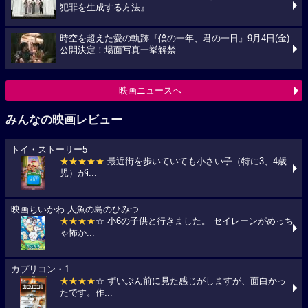
犯罪を生成する方法』
時空を超えた愛の軌跡『僕の一年、君の一日』9月4日(金)
公開決定！場面写真一挙解禁
映画ニュースへ
みんなの映画レビュー
トイ・ストーリー5
★★★★★
最近街を歩いていても小さい子（特に3、4歳
児）がi...
映画ちいかわ 人魚の島のひみつ
★★★★
☆ 小6の子供と行きました。 セイレーンがめっち
ゃ怖か...
カプリコン・1
★★★★
☆ ずいぶん前に見た感じがしますが、面白かっ
たです。作...