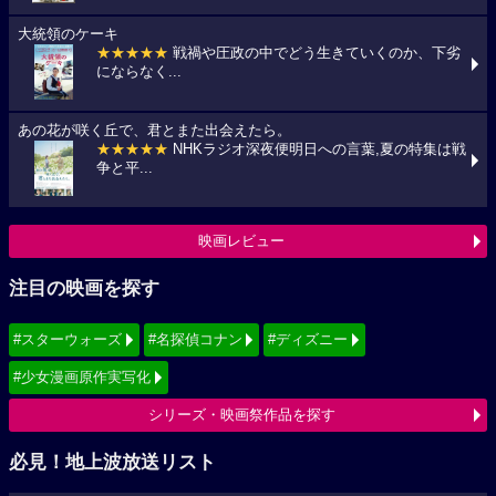
大統領のケーキ
★★★★★
戦禍や圧政の中でどう生きていくのか、下劣
にならなく...
あの花が咲く丘で、君とまた出会えたら。
★★★★★
NHKラジオ深夜便明日への言葉,夏の特集は戦
争と平...
映画レビュー
注目の映画を探す
#スターウォーズ
#名探偵コナン
#ディズニー
#少女漫画原作実写化
シリーズ・映画祭作品を探す
必見！地上波放送リスト