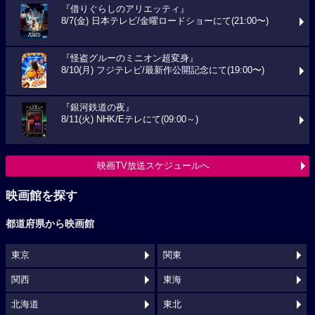
『借りぐらしのアリエッティ』
8/7(金) 日本テレビ/金曜ロードショーにて(21:00〜)
『怪盗グルーのミニオン超変身』
8/10(月) フジテレビ/最新作公開記念にて(19:00〜)
『銀河鉄道の夜』
8/11(火) NHK/Eテレにて(09:00～)
映画TV放送スケジュールへ
映画館を探す
都道府県から映画館
東京
関東
関西
東海
北海道
東北