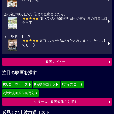
たです。作...
あの花が咲く丘で、君とまた出会えたら。
★★★★★
NHKラジオ深夜便明日への言葉,夏の特集は戦
争と平...
オールド・オーク
★★★★★
素直にいい作品だったと思います。 それにし
ても、永...
映画レビュー
注目の映画を探す
#スターウォーズ
#名探偵コナン
#ディズニー
#少女漫画原作実写化
シリーズ・映画祭作品を探す
必見！地上波放送リスト