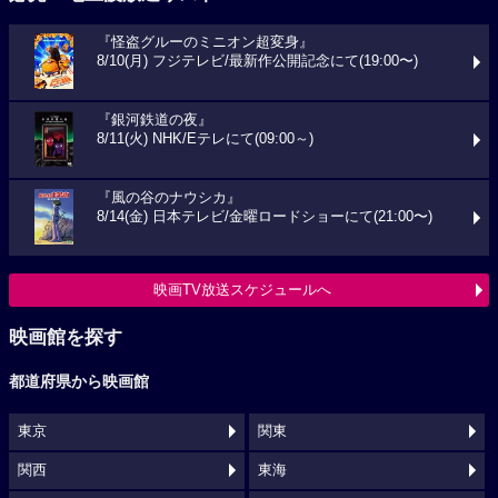
『怪盗グルーのミニオン超変身』
8/10(月) フジテレビ/最新作公開記念にて(19:00〜)
『銀河鉄道の夜』
8/11(火) NHK/Eテレにて(09:00～)
『風の谷のナウシカ』
8/14(金) 日本テレビ/金曜ロードショーにて(21:00〜)
映画TV放送スケジュールへ
映画館を探す
都道府県から映画館
東京
関東
関西
東海