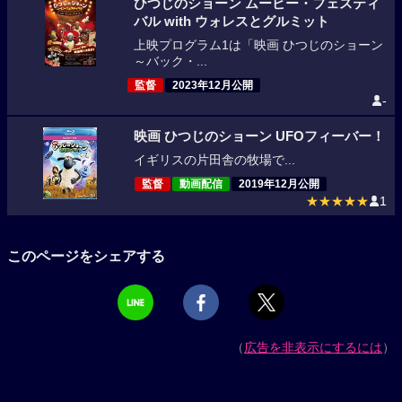
ひつじのショーン ムービー・フェスティ
バル with ウォレスとグルミット
上映プログラム1は「映画 ひつじのショーン
～バック・...
監督
2023年12月公開
-
映画 ひつじのショーン UFOフィーバー！
イギリスの片田舎の牧場で...
監督
動画配信
2019年12月公開
★★★★★
1
このページをシェアする
（
広告を非表示にするには
）