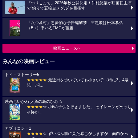
『つりこまち』2026年秋公開決定！仲村悠菜が映画初主演
で“釣りで五輪金メダル”を目指す
「八つ墓村」悪夢的な予告編解禁、主題歌は松本孝弘
（B’z）率いるTMGが担当
映画ニュースへ
みんなの映画レビュー
トイ・ストーリー5
★★★★★
最近街を歩いていても小さい子（特に3、4歳
児）がi...
映画ちいかわ 人魚の島のひみつ
★★★★
☆ 小6の子供と行きました。 セイレーンがめっち
ゃ怖か...
カプリコン・1
★★★★
☆ ずいぶん前に見た感じがしますが、面白かっ