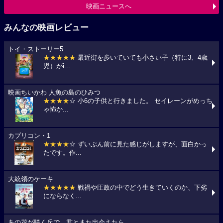
映画ニュースへ
みんなの映画レビュー
トイ・ストーリー5
★★★★★
最近街を歩いていても小さい子（特に3、4歳
児）がi...
映画ちいかわ 人魚の島のひみつ
★★★★
☆ 小6の子供と行きました。 セイレーンがめっち
ゃ怖か...
カプリコン・1
★★★★
☆ ずいぶん前に見た感じがしますが、面白かっ
たです。作...
大統領のケーキ
★★★★★
戦禍や圧政の中でどう生きていくのか、下劣
にならなく...
あの花が咲く丘で、君とまた出会えたら。