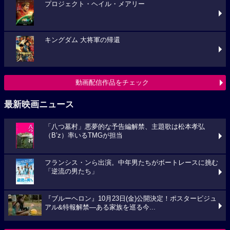
プロジェクト・ヘイル・メアリー
キングダム 大将軍の帰還
動画配信作品をチェック
最新映画ニュース
「八つ墓村」悪夢的な予告編解禁、主題歌は松本孝弘
（B’z）率いるTMGが担当
フランシス・ンら出演。中年男たちがボートレースに挑む
「逆流の男たち」
『ブルーヘロン』10月23日(金)公開決定！ポスタービジュ
アル&特報解禁―ある家族を巡る今...