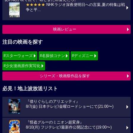
★★★★★
NHKラジオ深夜便明日への言葉,夏の特集は戦
争と平...
映画レビュー
注目の映画を探す
#スターウォーズ
#名探偵コナン
#ディズニー
#少女漫画原作実写化
シリーズ・映画祭作品を探す
必見！地上波放送リスト
『借りぐらしのアリエッティ』
8/7(金) 日本テレビ/金曜ロードショーにて(21:00〜)
『怪盗グルーのミニオン超変身』
8/10(月) フジテレビ/最新作公開記念にて(19:00〜)