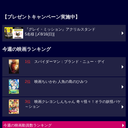
【プレゼントキャンペーン実施中】
『グレイ・ミッション』アクリルスタンド
5名様 [〆8/16(日)]
今週の映画ランキング
1位
スパイダーマン：ブランド・ニュー・デイ
2位
映画ちいかわ 人魚の島のひみつ
3位
映画クレヨンしんちゃん 奇々怪々！オラの妖怪バケ
～ション
今週の映画動員数ランキング