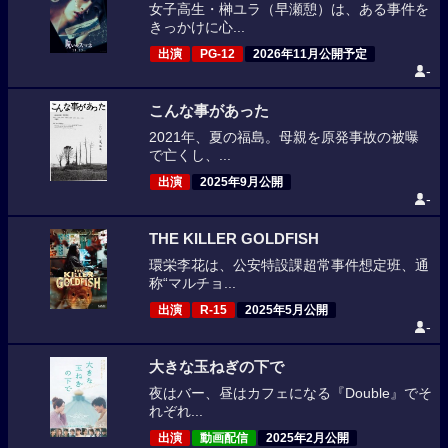
女子高生・榊ユラ（早瀬憩）は、ある事件を
きっかけに心...
出演
PG-12
2026年11月公開予定
-
こんな事があった
2021年、夏の福島。母親を原発事故の被曝
で亡くし、...
出演
2025年9月公開
-
THE KILLER GOLDFISH
環栄李花は、公安特設課超常事件想定班、通
称“マルチョ...
出演
R-15
2025年5月公開
-
大きな玉ねぎの下で
夜はバー、昼はカフェになる『Double』でそ
れぞれ...
出演
動画配信
2025年2月公開