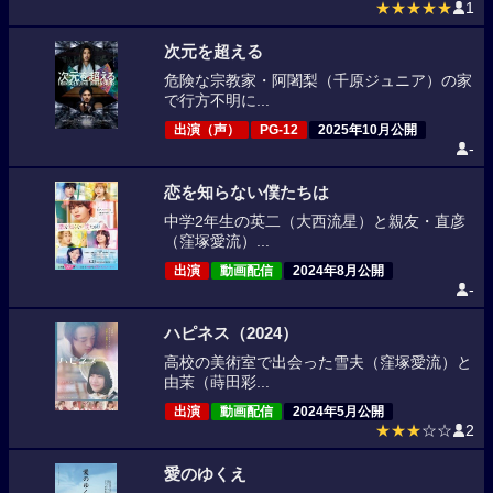
★★★★★
1
次元を超える
危険な宗教家・阿闍梨（千原ジュニア）の家
で行方不明に...
出演（声）
PG-12
2025年10月公開
-
恋を知らない僕たちは
中学2年生の英二（大西流星）と親友・直彦
（窪塚愛流）...
出演
動画配信
2024年8月公開
-
ハピネス（2024）
高校の美術室で出会った雪夫（窪塚愛流）と
由茉（蒔田彩...
出演
動画配信
2024年5月公開
★★★
☆☆
2
愛のゆくえ