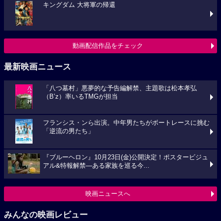
キングダム 大将軍の帰還
動画配信作品をチェック
最新映画ニュース
「八つ墓村」悪夢的な予告編解禁、主題歌は松本孝弘
（B’z）率いるTMGが担当
フランシス・ンら出演。中年男たちがボートレースに挑む
「逆流の男たち」
『ブルーヘロン』10月23日(金)公開決定！ポスタービジュ
アル&特報解禁―ある家族を巡る今...
映画ニュースへ
みんなの映画レビュー