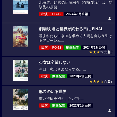
北海道。14歳の伊藤宗介（窪塚愛流）は、幼
馴染の須藤...
出演
PG-12
2024年3月公開
-
劇場版 君と世界が終わる日に FINAL
噛まれたら生き血を求めて人間を食らう生け
る屍ゴーレム...
出演
PG-12
動画配信
2024年1月公開
★★★
☆☆
3
少女は卒業しない
今日、私はさよならする。...
出演
動画配信
2023年2月公開
★★★☆
☆
2
麻希のいる世界
重い持病を抱え、ただ“生...
出演
動画配信
2022年1月公開
-