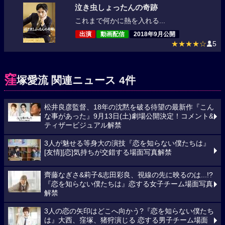
泣き虫しょったんの奇跡
これまで何かに熱を入れる...
出演
動画配信
2018年9月公開
★★★★☆
5
窪
塚愛流 関連ニュース 4件
松井良彦監督、18年の沈黙を破る待望の最新作『こん
な事があった』9月13日(土)劇場公開決定！コメント&
ティザービジュアル解禁
3人が魅せる等身大の演技『恋を知らない僕たちは』
[友情][恋]気持ちが交錯する場面写真解禁
齊藤なぎさ&莉子&志田彩良、視線の先に映るのは...!?
『恋を知らない僕たちは』恋する女子チーム場面写真
解禁
3人の恋の矢印はどこへ向かう?『恋を知らない僕たち
は』大⻄、窪塚、猪狩演じる 恋する男子チーム場面