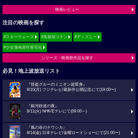
映画レビュー
注目の映画を探す
#スターウォーズ
#名探偵コナン
#ディズニー
#少女漫画原作実写化
シリーズ・映画祭作品を探す
必見！地上波放送リスト
『怪盗グルーのミニオン超変身』
8/10(月) フジテレビ/最新作公開記念にて(19:00〜)
『銀河鉄道の夜』
8/11(火) NHK/Eテレにて(09:00～)
『風の谷のナウシカ』
8/14(金) 日本テレビ/金曜ロードショーにて(21:00〜)