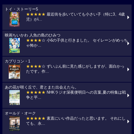
トイ・ストーリー5
★★★★★
最近街を歩いていても小さい子（特に3、4歳
児）がi...
映画ちいかわ 人魚の島のひみつ
★★★★
☆ 小6の子供と行きました。 セイレーンがめっち
ゃ怖か...
カプリコン・1
★★★★
☆ ずいぶん前に見た感じがしますが、面白かっ
たです。作...
あの花が咲く丘で、君とまた出会えたら。
★★★★★
NHKラジオ深夜便明日への言葉,夏の特集は戦
争と平...
オールド・オーク
★★★★★
素直にいい作品だったと思います。 それにし
ても、永...