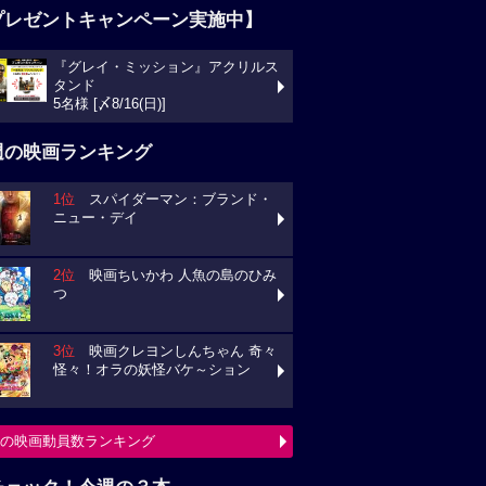
プレゼントキャンペーン実施中】
『グレイ・ミッション』アクリルス
タンド
5名様 [〆8/16(日)]
週の映画ランキング
1位
スパイダーマン：ブランド・
ニュー・デイ
2位
映画ちいかわ 人魚の島のひみ
つ
3位
映画クレヨンしんちゃん 奇々
怪々！オラの妖怪バケ～ション
の映画動員数ランキング