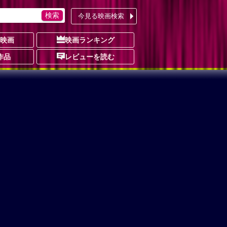
今見る映画検索
の映画
映画ランキング
作品
レビューを読む