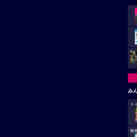
み
ト
映