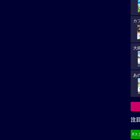
カ
大
あ
注
#ス