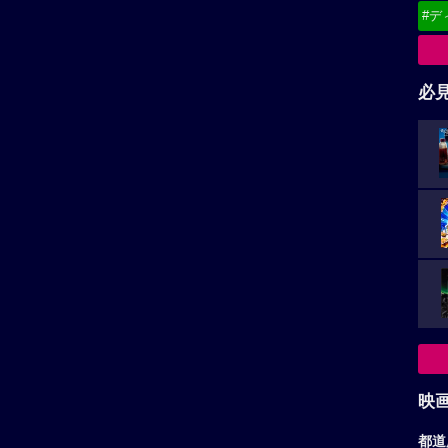
#デ
必
映
都道