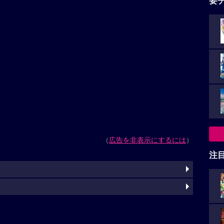
要
（
広告を非表示にするには
）
注