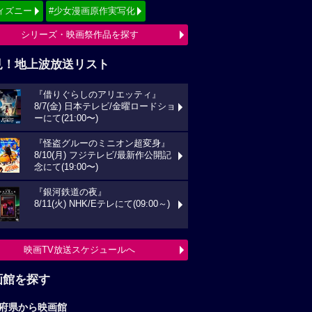
ィズニー
#少女漫画原作実写化
シリーズ・映画祭作品を探す
見！地上波放送リスト
『借りぐらしのアリエッティ』
8/7(金) 日本テレビ/金曜ロードショ
ーにて(21:00〜)
『怪盗グルーのミニオン超変身』
8/10(月) フジテレビ/最新作公開記
念にて(19:00〜)
『銀河鉄道の夜』
8/11(火) NHK/Eテレにて(09:00～)
映画TV放送スケジュールへ
画館を探す
府県から映画館