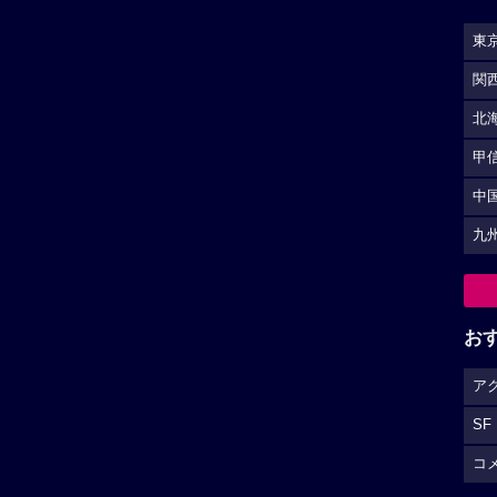
東
関
北
甲
中
九
お
ア
SF
コ