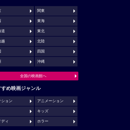
京
関東
西
東海
海道
東北
信越
北陸
国
四国
州
沖縄
全国の映画館へ
すすめ映画ジャンル
クション
アニメーション
キッズ
メディ
ホラー