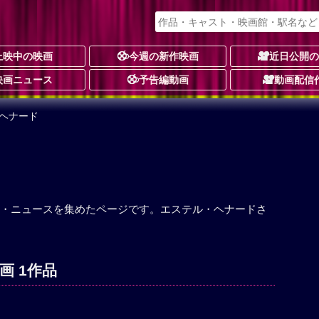
上映中の映画
今週の新作映画
近日公開
映画ニュース
予告編動画
動画配信
・ヘナード
・ニュースを集めたページです。エステル・ヘナードさ
画 1作品