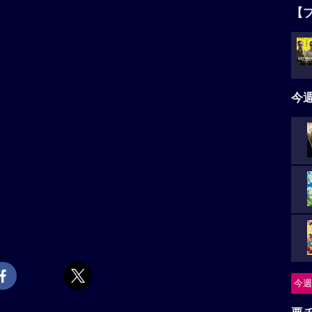
【
今
今週