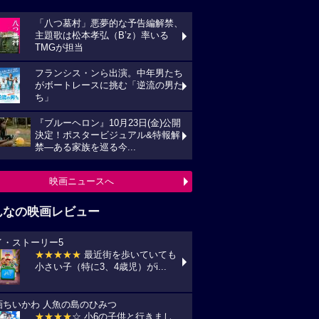
「八つ墓村」悪夢的な予告編解禁、
主題歌は松本孝弘（B’z）率いる
TMGが担当
フランシス・ンら出演。中年男たち
がボートレースに挑む「逆流の男た
ち」
『ブルーヘロン』10月23日(金)公開
決定！ポスタービジュアル&特報解
禁―ある家族を巡る今...
映画ニュースへ
んなの映画レビュー
イ・ストーリー5
★★★★★
最近街を歩いていても
小さい子（特に3、4歳児）がi...
画ちいかわ 人魚の島のひみつ
★★★★
☆ 小6の子供と行きまし