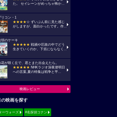
た。 セイレーンがめっちゃ怖か...
プリコン・1
★★★★
☆ ずいぶん前に見た感じ
がしますが、面白かったです。作...
統領のケーキ
★★★★★
戦禍や圧政の中でどう
生きていくのか、下劣にならなく...
の花が咲く丘で、君とまた出会えたら。
★★★★★
NHKラジオ深夜便明日
への言葉,夏の特集は戦争と平...
映画レビュー
目の映画を探す
ターウォーズ
#名探偵コナン