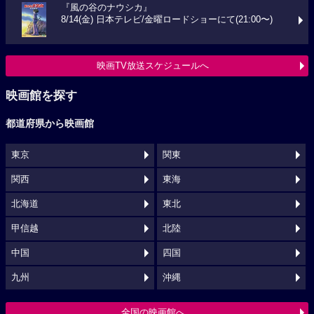
『風の谷のナウシカ』
8/14(金) 日本テレビ/金曜ロードショーにて(21:00〜)
映画TV放送スケジュールへ
映画館を探す
都道府県から映画館
東京
関東
関西
東海
北海道
東北
甲信越
北陸
中国
四国
九州
沖縄
全国の映画館へ