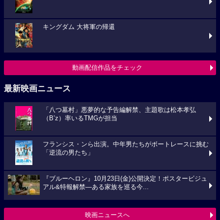
キングダム 大将軍の帰還
動画配信作品をチェック
最新映画ニュース
「八つ墓村」悪夢的な予告編解禁、主題歌は松本孝弘
（B’z）率いるTMGが担当
フランシス・ンら出演。中年男たちがボートレースに挑む
「逆流の男たち」
『ブルーヘロン』10月23日(金)公開決定！ポスタービジュ
アル&特報解禁―ある家族を巡る今...
映画ニュースへ