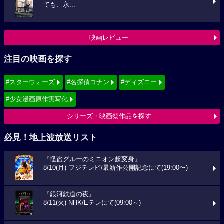
ても、永...
映画レビュー
注目の映画を探す
#スターウォーズ
#名探偵コナン
#ディズニー
#少女漫画原作実写化
シリーズ・映画祭作品を探す
必見！地上波放送リスト
『怪盗グルーのミニオン超変身』
8/10(月) フジテレビ/最新作公開記念にて(19:00〜)
『銀河鉄道の夜』
8/11(火) NHK/Eテレにて(09:00～)