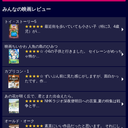
みんなの映画レビュー
トイ・ストーリー5
★★★★★
最近街を歩いていても小さい子（特に3、4歳
児）がi...
映画ちいかわ 人魚の島のひみつ
★★★★
☆ 小6の子供と行きました。 セイレーンがめっち
ゃ怖か...
カプリコン・1
★★★★
☆ ずいぶん前に見た感じがしますが、面白かっ
たです。作...
あの花が咲く丘で、君とまた出会えたら。
★★★★★
NHKラジオ深夜便明日への言葉,夏の特集は戦
争と平...
オールド・オーク
★★★★★
素直にいい作品だったと思います。 それにし