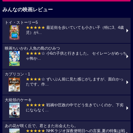
みんなの映画レビュー
トイ・ストーリー5
★★★★★
最近街を歩いていても小さい子（特に3、4歳
児）がi...
映画ちいかわ 人魚の島のひみつ
★★★★
☆ 小6の子供と行きました。 セイレーンがめっち
ゃ怖か...
カプリコン・1
★★★★
☆ ずいぶん前に見た感じがしますが、面白かっ
たです。作...
大統領のケーキ
★★★★★
戦禍や圧政の中でどう生きていくのか、下劣
にならなく...
あの花が咲く丘で、君とまた出会えたら。
★★★★★
NHKラジオ深夜便明日への言葉,夏の特集は戦