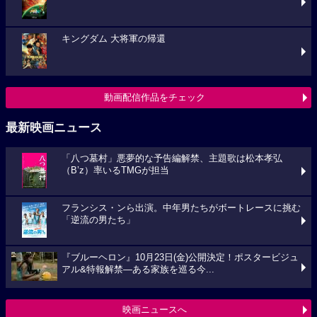
キングダム 大将軍の帰還
動画配信作品をチェック
最新映画ニュース
「八つ墓村」悪夢的な予告編解禁、主題歌は松本孝弘
（B’z）率いるTMGが担当
フランシス・ンら出演。中年男たちがボートレースに挑む
「逆流の男たち」
『ブルーヘロン』10月23日(金)公開決定！ポスタービジュ
アル&特報解禁―ある家族を巡る今...
映画ニュースへ