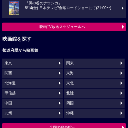
『風の谷のナウシカ』
8/14(金) 日本テレビ/金曜ロードショーにて(21:00〜)
映画TV放送スケジュールへ
映画館を探す
都道府県から映画館
東京
関東
関西
東海
北海道
東北
甲信越
北陸
中国
四国
九州
沖縄
全国の映画館へ