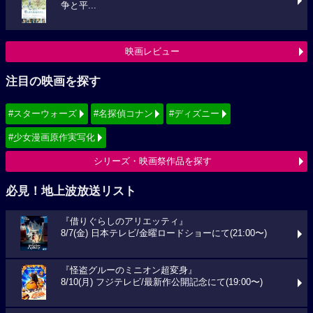
争と平...
映画レビュー
注目の映画を探す
#スターウォーズ
#名探偵コナン
#ディズニー
#少女漫画原作実写化
シリーズ・映画祭作品を探す
必見！地上波放送リスト
『借りぐらしのアリエッティ』
8/7(金) 日本テレビ/金曜ロードショーにて(21:00〜)
『怪盗グルーのミニオン超変身』
8/10(月) フジテレビ/最新作公開記念にて(19:00〜)