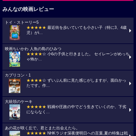
みんなの映画レビュー
トイ・ストーリー5
★★★★★
最近街を歩いていても小さい子（特に3、4歳
児）がi...
映画ちいかわ 人魚の島のひみつ
★★★★
☆ 小6の子供と行きました。 セイレーンがめっち
ゃ怖か...
カプリコン・1
★★★★
☆ ずいぶん前に見た感じがしますが、面白かっ
たです。作...
大統領のケーキ
★★★★★
戦禍や圧政の中でどう生きていくのか、下劣
にならなく...
あの花が咲く丘で、君とまた出会えたら。
★★★★★
NHKラジオ深夜便明日への言葉,夏の特集は戦