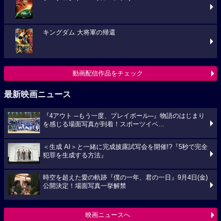
キングダム 大将軍の帰還
動画配信作品をチェック
最新映画ニュース
『4アウト ─もう一度、プレイボール─』物語のはじまり
を感じる場面写真が到着！スポーツイベ...
＜生成 AI＞と一緒に完成披露試写会を開催!?『5秒で完全
犯罪を生成する方法』
時空を超えた愛の軌跡『僕の一年、君の一日』9月4日(金)
公開決定！場面写真一挙解禁
映画ニュースへ