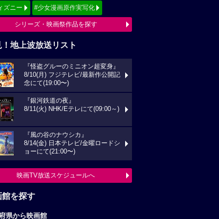
ィズニー
#少女漫画原作実写化
シリーズ・映画祭作品を探す
見！地上波放送リスト
『怪盗グルーのミニオン超変身』
8/10(月) フジテレビ/最新作公開記
念にて(19:00〜)
『銀河鉄道の夜』
8/11(火) NHK/Eテレにて(09:00～)
『風の谷のナウシカ』
8/14(金) 日本テレビ/金曜ロードシ
ョーにて(21:00〜)
映画TV放送スケジュールへ
画館を探す
府県から映画館