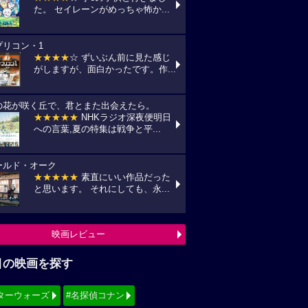
た。 セイレーンがめっちゃ怖か...
プリコン・1
★★★★
☆ ずいぶん前に見た感じ
がしますが、面白かったです。作...
の花が咲く丘で、君とまた出会えたら。
★★★★★
NHKラジオ深夜便明日
への言葉,夏の特集は戦争と平...
ールド・オーク
★★★★★
素直にいい作品だった
と思います。 それにしても、永...
映画レビュー
目の映画を探す
ターウォーズ
#名探偵コナン