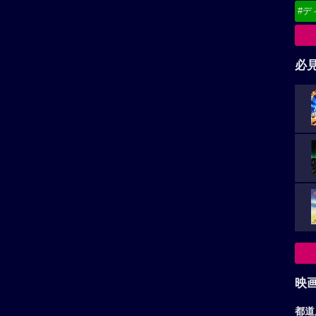
#デ
必
映
都道