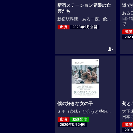
新宿ステーション界隈の亡
道で
霊たち
ある
日部
新宿駅界隈、ある一夜。飲...
で...
出演
2023年9月公開
出演
202
-
僕の好きな女の子
菊と
ミホ（奈緒）と会うと些細...
大正
日本に
出演
動画配信
2020年8月公開
出演
201