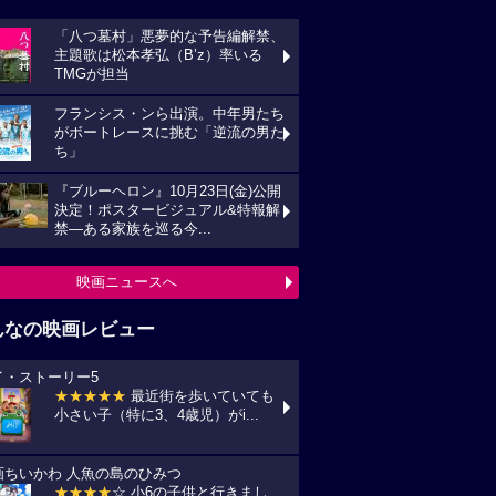
「八つ墓村」悪夢的な予告編解禁、
主題歌は松本孝弘（B’z）率いる
TMGが担当
フランシス・ンら出演。中年男たち
がボートレースに挑む「逆流の男た
ち」
『ブルーヘロン』10月23日(金)公開
決定！ポスタービジュアル&特報解
禁―ある家族を巡る今...
映画ニュースへ
んなの映画レビュー
イ・ストーリー5
★★★★★
最近街を歩いていても
小さい子（特に3、4歳児）がi...
画ちいかわ 人魚の島のひみつ
★★★★
☆ 小6の子供と行きまし