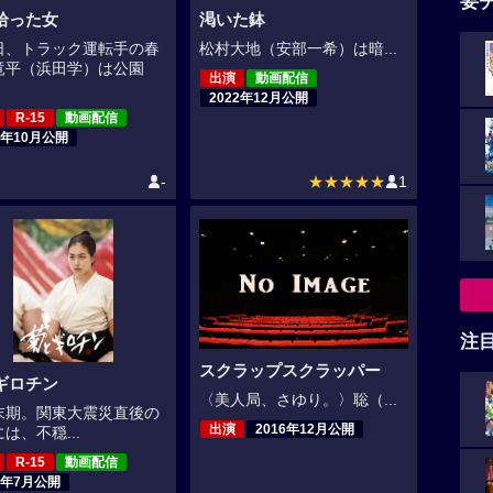
要
拾った女
渇いた鉢
日、トラック運転手の春
松村大地（安部一希）は暗...
竜平（浜田学）は公園
出演
動画配信
2022年12月公開
R-15
動画配信
3年10月公開
-
★★★★★
1
注
スクラップスクラッパー
ギロチン
〈美人局、さゆり。〉聡（...
末期。関東大震災直後の
出演
2016年12月公開
は、不穏...
R-15
動画配信
8年7月公開