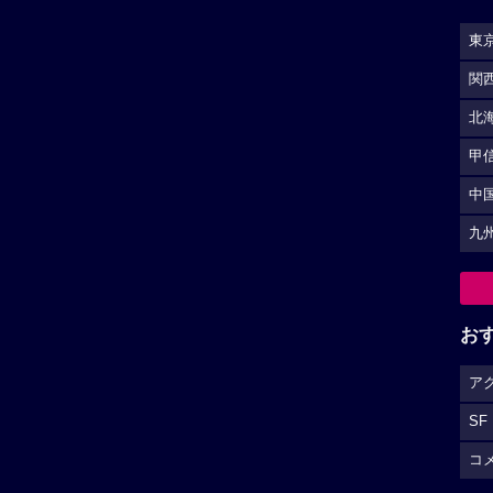
東
関
北
甲
中
九
お
ア
SF
コ