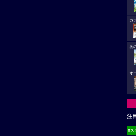
カ
あ
オ
注
#ス