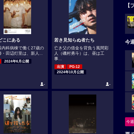
【
どこにある
若き見知らぬ者たち
今
器内科病棟で働く27歳の
亡き父の借金を背負う風間彩
・田辺灯里は、新人...
人（磯村勇斗）は、昼は工
事...
2024年6月公開
出演
PG-12
2024年10月公開
-
-
今週