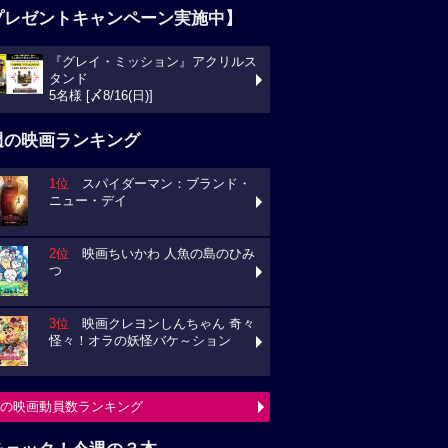
プレゼントキャンペーン実施中】
『グレイ・ミッション』アクリルス
タンド
5名様 [〆8/16(日)]
週の映画ランキング
1位
スパイダーマン：ブランド・
ニュー・デイ
2位
映画ちいかわ 人魚の島のひみ
つ
3位
映画クレヨンしんちゃん 奇々
怪々！オラの妖怪バケ～ション
の映画動員数ランキング