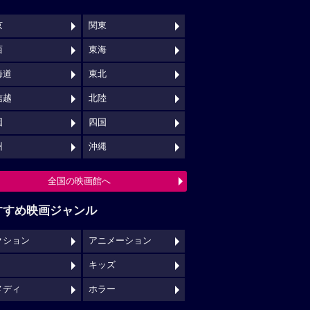
京
関東
西
東海
海道
東北
信越
北陸
国
四国
州
沖縄
全国の映画館へ
すすめ映画ジャンル
クション
アニメーション
キッズ
メディ
ホラー