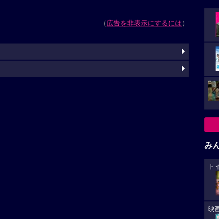
（
広告を非表示にするには
）
み
ト
映