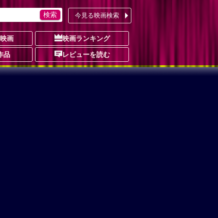
今見る映画検索
の映画
映画ランキング
作品
レビューを読む