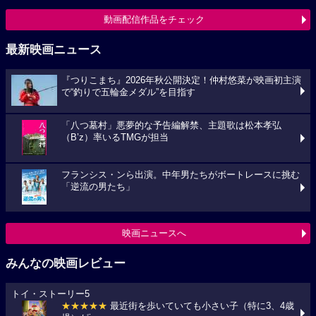
動画配信作品をチェック
最新映画ニュース
『つりこまち』2026年秋公開決定！仲村悠菜が映画初主演
で“釣りで五輪金メダル”を目指す
「八つ墓村」悪夢的な予告編解禁、主題歌は松本孝弘
（B’z）率いるTMGが担当
フランシス・ンら出演。中年男たちがボートレースに挑む
「逆流の男たち」
映画ニュースへ
みんなの映画レビュー
トイ・ストーリー5
★★★★★
最近街を歩いていても小さい子（特に3、4歳