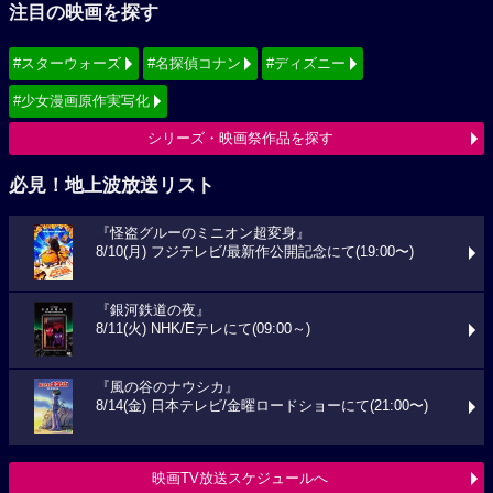
注目の映画を探す
#スターウォーズ
#名探偵コナン
#ディズニー
#少女漫画原作実写化
シリーズ・映画祭作品を探す
必見！地上波放送リスト
『怪盗グルーのミニオン超変身』
8/10(月) フジテレビ/最新作公開記念にて(19:00〜)
『銀河鉄道の夜』
8/11(火) NHK/Eテレにて(09:00～)
『風の谷のナウシカ』
8/14(金) 日本テレビ/金曜ロードショーにて(21:00〜)
映画TV放送スケジュールへ