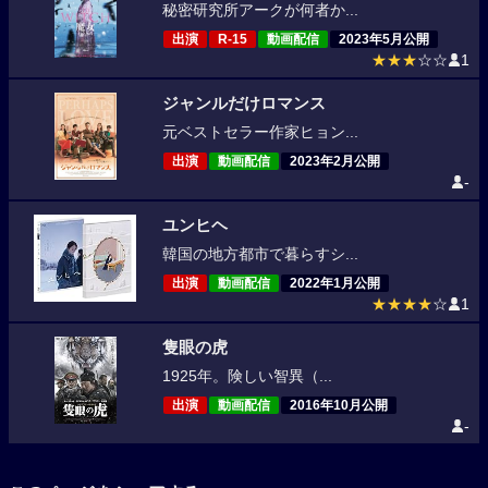
秘密研究所アークが何者か...
出演
R-15
動画配信
2023年5月公開
★★★
☆☆
1
ジャンルだけロマンス
元ベストセラー作家ヒョン...
出演
動画配信
2023年2月公開
-
ユンヒヘ
韓国の地方都市で暮らすシ...
出演
動画配信
2022年1月公開
★★★★
☆
1
隻眼の虎
1925年。険しい智異（...
出演
動画配信
2016年10月公開
-