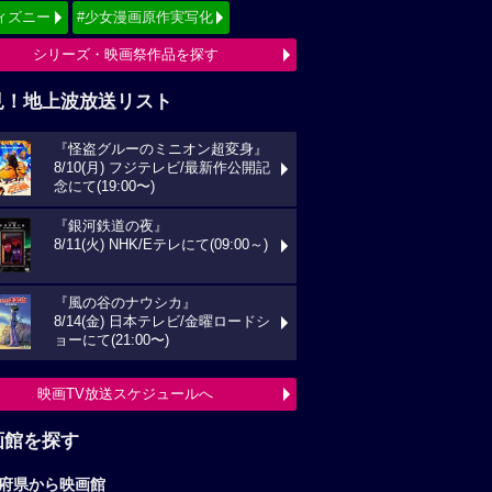
ィズニー
#少女漫画原作実写化
シリーズ・映画祭作品を探す
見！地上波放送リスト
『怪盗グルーのミニオン超変身』
8/10(月) フジテレビ/最新作公開記
念にて(19:00〜)
『銀河鉄道の夜』
8/11(火) NHK/Eテレにて(09:00～)
『風の谷のナウシカ』
8/14(金) 日本テレビ/金曜ロードシ
ョーにて(21:00〜)
映画TV放送スケジュールへ
画館を探す
府県から映画館