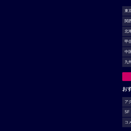
東
関
北
甲
中
九
お
ア
SF
コ