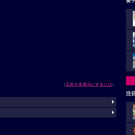
要
（
広告を非表示にするには
）
注