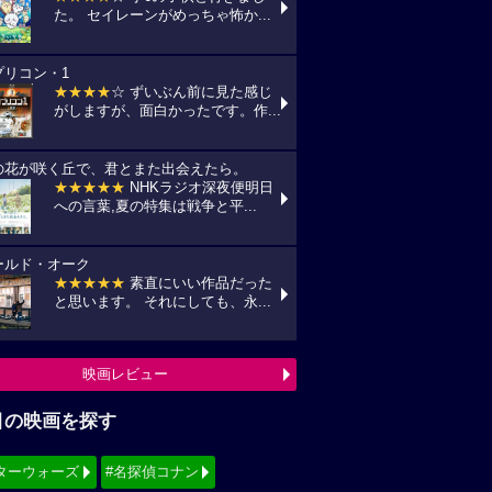
た。 セイレーンがめっちゃ怖か...
プリコン・1
★★★★
☆ ずいぶん前に見た感じ
がしますが、面白かったです。作...
の花が咲く丘で、君とまた出会えたら。
★★★★★
NHKラジオ深夜便明日
への言葉,夏の特集は戦争と平...
ールド・オーク
★★★★★
素直にいい作品だった
と思います。 それにしても、永...
映画レビュー
目の映画を探す
ターウォーズ
#名探偵コナン