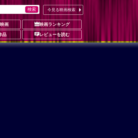
今見る映画検索
の映画
映画ランキング
作品
レビューを読む