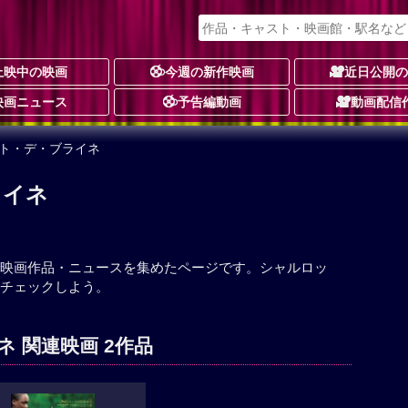
上映中の映画
今週の新作映画
近日公開
映画ニュース
予告編動画
動画配信
ット・デ・ブライネ
ライネ
映画作品・ニュースを集めたページです。シャルロッ
チェックしよう。
 関連映画 2作品