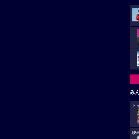
み
ト
映