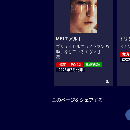
MELT メルト
トリ
ブリュッセルでカメラマンの
ベナン
助手をしているエヴァは、
出演
恋...
202
出演
PG-12
動画配信
2025年7月公開
-
このページをシェアする