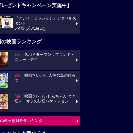
プレゼントキャンペーン実施中】
『グレイ・ミッション』アクリルス
タンド
5名様 [〆8/16(日)]
週の映画ランキング
1位
スパイダーマン：ブランド・
ニュー・デイ
2位
映画ちいかわ 人魚の島のひみ
つ
3位
映画クレヨンしんちゃん 奇々
怪々！オラの妖怪バケ～ション
の映画動員数ランキング