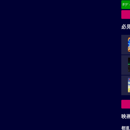
#デ
必
映
都道