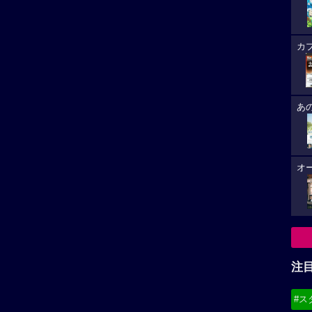
カ
あ
オ
注
#ス