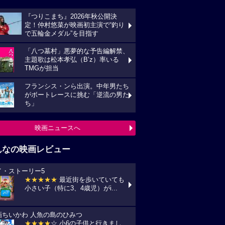
『つりこまち』2026年秋公開決
定！仲村悠菜が映画初主演で“釣り
で五輪金メダル”を目指す
「八つ墓村」悪夢的な予告編解禁、
主題歌は松本孝弘（B’z）率いる
TMGが担当
フランシス・ンら出演。中年男たち
がボートレースに挑む「逆流の男た
ち」
映画ニュースへ
んなの映画レビュー
イ・ストーリー5
★★★★★
最近街を歩いていても
小さい子（特に3、4歳児）がi...
画ちいかわ 人魚の島のひみつ
★★★★
☆ 小6の子供と行きまし