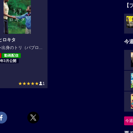
【
とロキタ
今
出身のトリ（パブロ...
動画配信
3年3月公開
★★★★★
1
今週