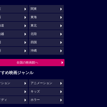
京
関東
西
東海
海道
東北
信越
北陸
国
四国
州
沖縄
全国の映画館へ
すすめ映画ジャンル
クション
アニメーション
キッズ
メディ
ホラー