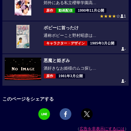
郊外にある私立櫻華学園高...
原作
動画配信
1990年11月公開
★★★★
☆
1
ボビーに首ったけ
通称ボビーこと野村昭彦は...
キャラクター・デザイン
1985年3月公開
-
悪魔と姫ぎみ
酒好きなお姫様のムコ探し...
原作
1981年3月公開
-
このページをシェアする
（
広告を非表示にするには
）