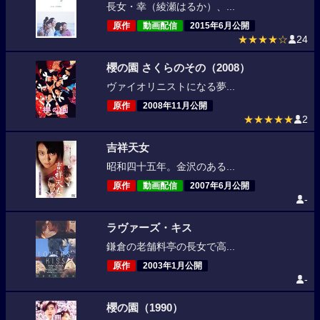
長女・幸（綾瀬はるか）、...
原作
動画配信
2015年6月公開
★★★★☆
24
櫻の園 さくらのその（2008）
ヴァイオリニストになる夢...
原作
2008年11月公開
★★★★★
2
吉祥天女
昭和四十五年。金沢のある...
原作
動画配信
2007年6月公開
-
ラヴァーズ・キス
鎌倉の老舗料亭の長女で高...
原作
2003年1月公開
-
櫻の園（1990）