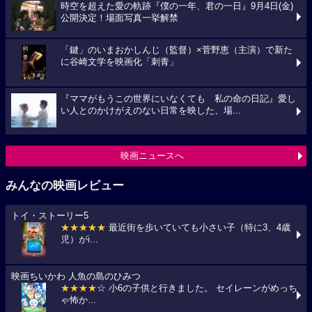
時空を超えた愛の軌跡『僕の一年、君の一日』9月4日(金)
公開決定！場面写真一挙解禁
「鍵」のいまおかしんじ（監督）×菅野恵（主演）で新た
に谷崎文学を映画化「刺青」
『ママがもうこの世界にいなくても 私の命の日記』愛し
い人とのかけがえのない日常を映した、場...
映画ニュースへ
みんなの映画レビュー
トイ・ストーリー5
★★★★★
最近街を歩いていても小さい子（特に3、4歳
児）がi...
映画ちいかわ 人魚の島のひみつ
★★★★
☆ 小6の子供と行きました。 セイレーンがめっち
ゃ怖か...