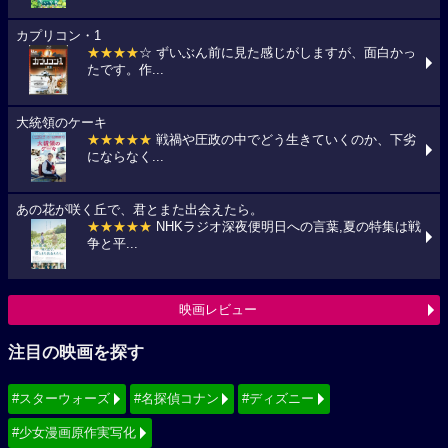
カプリコン・1
★★★★
☆ ずいぶん前に見た感じがしますが、面白かっ
たです。作...
大統領のケーキ
★★★★★
戦禍や圧政の中でどう生きていくのか、下劣
にならなく...
あの花が咲く丘で、君とまた出会えたら。
★★★★★
NHKラジオ深夜便明日への言葉,夏の特集は戦
争と平...
映画レビュー
注目の映画を探す
#スターウォーズ
#名探偵コナン
#ディズニー
#少女漫画原作実写化