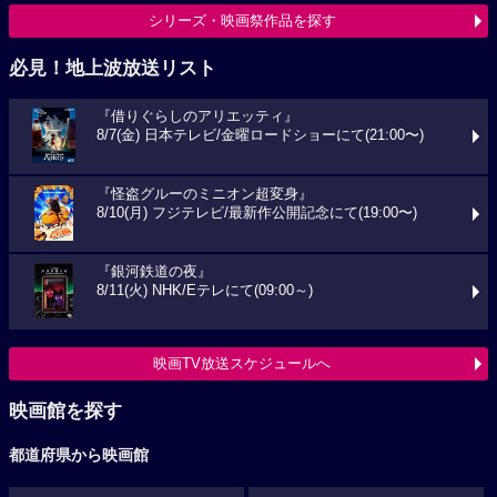
シリーズ・映画祭作品を探す
必見！地上波放送リスト
『借りぐらしのアリエッティ』
8/7(金) 日本テレビ/金曜ロードショーにて(21:00〜)
『怪盗グルーのミニオン超変身』
8/10(月) フジテレビ/最新作公開記念にて(19:00〜)
『銀河鉄道の夜』
8/11(火) NHK/Eテレにて(09:00～)
映画TV放送スケジュールへ
映画館を探す
都道府県から映画館