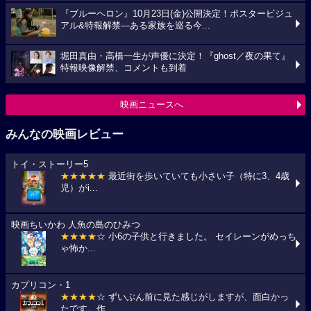
『ブルーヘロン』10月23日(金)公開決定！ポスタービジュ
アル&特報解禁―ある家族を巡る今...
堀田真由・高橋一生が声優に決定！『ghost／夜の果て』
特報映像解禁、コメントも到着
映画ニュースへ
みんなの映画レビュー
トイ・ストーリー5
★★★★★
最近街を歩いていても小さい子（特に3、4歳
児）がi...
映画ちいかわ 人魚の島のひみつ
★★★★
☆ 小6の子供と行きました。 セイレーンがめっち
ゃ怖か...
カプリコン・1
★★★★
☆ ずいぶん前に見た感じがしますが、面白かっ
たです。作...