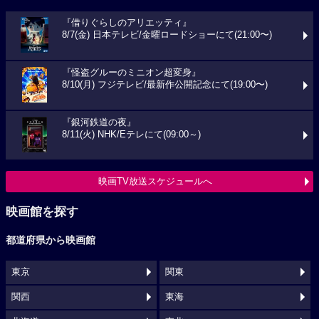
『借りぐらしのアリエッティ』
8/7(金) 日本テレビ/金曜ロードショーにて(21:00〜)
『怪盗グルーのミニオン超変身』
8/10(月) フジテレビ/最新作公開記念にて(19:00〜)
『銀河鉄道の夜』
8/11(火) NHK/Eテレにて(09:00～)
映画TV放送スケジュールへ
映画館を探す
都道府県から映画館
東京
関東
関西
東海