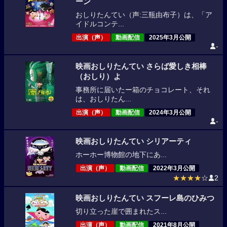
ーン
おしりたんてい（声:三瓶由布子）は、「ア
イドルコンテ...
出演（声）
動画配信
2025年3月公開
-
映画おしりたんてい さらば愛しき相棒
（おしり）よ
事務所に届いたー箱のチョコレート、それ
は、おしりたん...
出演（声）
動画配信
2024年3月公開
-
映画おしりたんてい シリアーティ
ホーホー博物館の地下にあ...
出演（声）
動画配信
2022年3月公開
★★★★
☆
2
映画おしりたんてい スフーレ島のひみつ
切り立った崖で囲まれたス...
出演（声）
動画配信
2021年8月公開