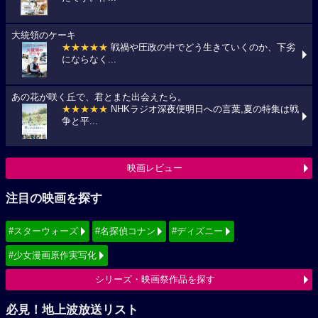
大統領のケーキ
★★★★★
戦禍や圧政の中でどう生きていくのか、下劣
にならなく...
あの花が咲く丘で、君とまた出会えたら。
★★★★★
NHKラジオ深夜便明日への言葉,夏の特集は戦
争と平...
映画レビュー
注目の映画を探す
#スターウォーズ
#名探偵コナン
#ディズニー
#少女漫画原作実写化
シリーズ・映画祭作品を探す
必見！地上波放送リスト