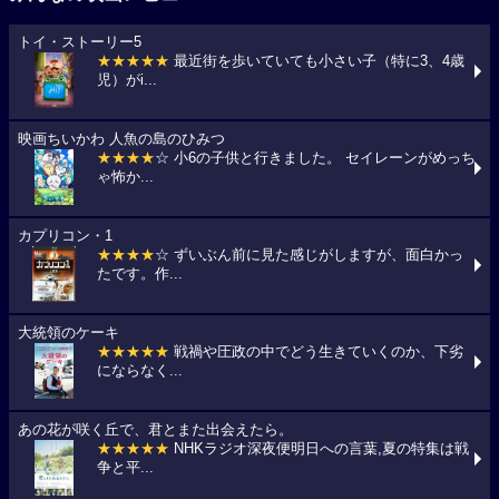
トイ・ストーリー5
★★★★★
最近街を歩いていても小さい子（特に3、4歳
児）がi...
映画ちいかわ 人魚の島のひみつ
★★★★
☆ 小6の子供と行きました。 セイレーンがめっち
ゃ怖か...
カプリコン・1
★★★★
☆ ずいぶん前に見た感じがしますが、面白かっ
たです。作...
大統領のケーキ
★★★★★
戦禍や圧政の中でどう生きていくのか、下劣
にならなく...
あの花が咲く丘で、君とまた出会えたら。
★★★★★
NHKラジオ深夜便明日への言葉,夏の特集は戦
争と平...