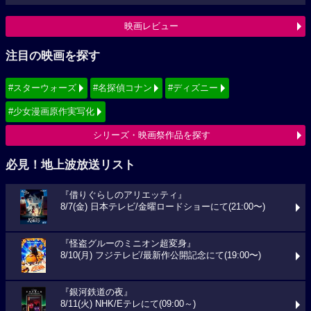
映画レビュー
注目の映画を探す
#スターウォーズ
#名探偵コナン
#ディズニー
#少女漫画原作実写化
シリーズ・映画祭作品を探す
必見！地上波放送リスト
『借りぐらしのアリエッティ』
8/7(金) 日本テレビ/金曜ロードショーにて(21:00〜)
『怪盗グルーのミニオン超変身』
8/10(月) フジテレビ/最新作公開記念にて(19:00〜)
『銀河鉄道の夜』
8/11(火) NHK/Eテレにて(09:00～)