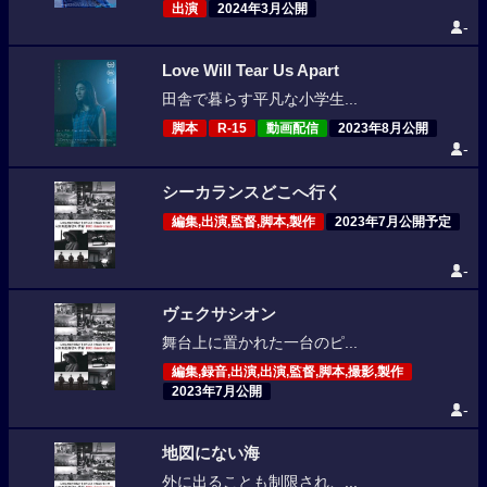
出演
2024年3月公開
-
Love Will Tear Us Apart
田舎で暮らす平凡な小学生...
脚本
R-15
動画配信
2023年8月公開
-
シーカランスどこへ行く
編集,出演,監督,脚本,製作
2023年7月公開予定
-
ヴェクサシオン
舞台上に置かれた一台のピ...
編集,録音,出演,出演,監督,脚本,撮影,製作
2023年7月公開
-
地図にない海
外に出ることも制限され、...