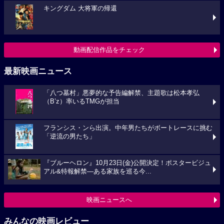
キングダム 大将軍の帰還
動画配信作品をチェック
最新映画ニュース
「八つ墓村」悪夢的な予告編解禁、主題歌は松本孝弘
（B’z）率いるTMGが担当
フランシス・ンら出演。中年男たちがボートレースに挑む
「逆流の男たち」
『ブルーヘロン』10月23日(金)公開決定！ポスタービジュ
アル&特報解禁―ある家族を巡る今...
映画ニュースへ
みんなの映画レビュー