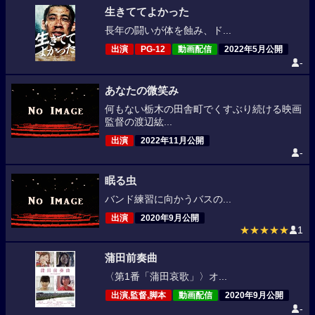
生きててよかった
長年の闘いが体を蝕み、ド...
出演
PG-12
動画配信
2022年5月公開
-
あなたの微笑み
何もない栃木の田舎町でくすぶり続ける映画
監督の渡辺紘...
出演
2022年11月公開
-
眠る虫
バンド練習に向かうバスの...
出演
2020年9月公開
★★★★★
1
蒲田前奏曲
〈第1番「蒲田哀歌」〉オ...
出演,監督,脚本
動画配信
2020年9月公開
-