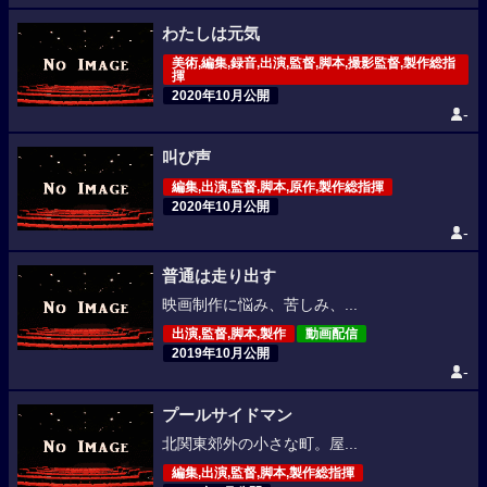
わたしは元気
美術,編集,録音,出演,監督,脚本,撮影監督,製作総指
揮
2020年10月公開
-
叫び声
編集,出演,監督,脚本,原作,製作総指揮
2020年10月公開
-
普通は走り出す
映画制作に悩み、苦しみ、...
出演,監督,脚本,製作
動画配信
2019年10月公開
-
プールサイドマン
北関東郊外の小さな町。屋...
編集,出演,監督,脚本,製作総指揮