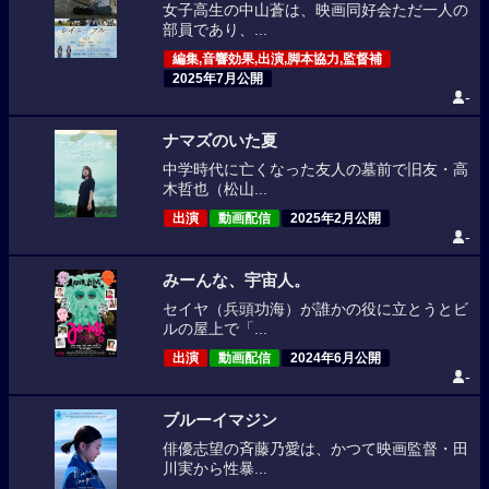
女子高生の中山蒼は、映画同好会ただ一人の
部員であり、...
編集,音響効果,出演,脚本協力,監督補
2025年7月公開
-
ナマズのいた夏
中学時代に亡くなった友人の墓前で旧友・高
木哲也（松山...
出演
動画配信
2025年2月公開
-
みーんな、宇宙人。
セイヤ（兵頭功海）が誰かの役に立とうとビ
ルの屋上で「...
出演
動画配信
2024年6月公開
-
ブルーイマジン
俳優志望の斉藤乃愛は、かつて映画監督・田
川実から性暴...