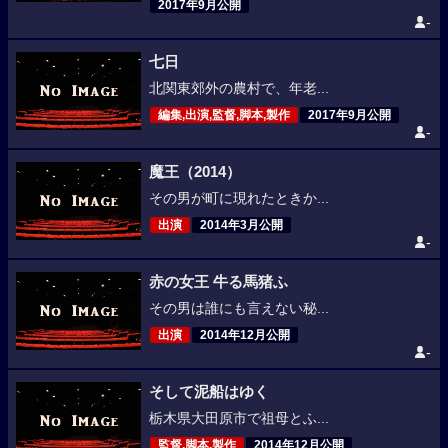
2017年9月公開
-
七日
北関東郊外の農村で、年老...
編集,出演,監督,脚本,製作
2017年9月公開
-
魔王（2014）
その男が町に現れたときか...
出演
2014年3月公開
-
赤の女王 牛る馬猪ふ
その男は誰にも言えない秘...
出演
2014年12月公開
-
そして泥船はゆく
栃木県大田原市で祖母とふ...
監督,脚本,製作
2014年12月公開