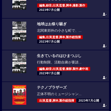
編集,録音,出演,監督,脚本,撮影,製作
2023年7月公開
-
地球はお祭り騒ぎ
北関東郊外の小さな町で、...
編集,出演,監督,脚本,製作総指揮
2023年7月公開
-
生きているのはひまつぶし
行動制限、活動自粛が要請...
編集,録音,出演,監督,撮影,製作,劇中画
2023年7月公開
-
テクノブラザーズ
正体不明のミュージシャン...
出演,監督,脚本,製作総指揮
2023年7月公開
-