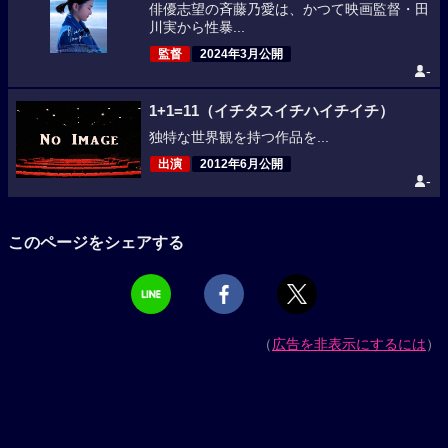
俳優志望の斉藤乃愛は、かつて映画監督・田
川実から性暴...
監督
2024年3月公開
-
1+1=11（イチタスイチハイチイチ）
独特な世界観を持つ作品を...
出演
2012年6月公開
-
このページをシェアする
（
広告を非表示にするには
）