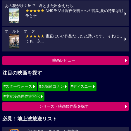
あの花が咲く丘で、君とまた出会えたら。
★★★★★
NHKラジオ深夜便明日への言葉,夏の特集は戦
争と平...
オールド・オーク
★★★★★
素直にいい作品だったと思います。 それにし
ても、永...
映画レビュー
注目の映画を探す
#スターウォーズ
#名探偵コナン
#ディズニー
#少女漫画原作実写化
シリーズ・映画祭作品を探す
必見！地上波放送リスト