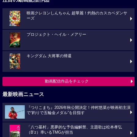
映画クレヨンしんちゃん 超華麗！灼熱のカスカベダンサ
ーズ
プロジェクト・ヘイル・メアリー
キングダム 大将軍の帰還
動画配信作品をチェック
最新映画ニュース
『つりこまち』2026年秋公開決定！仲村悠菜が映画初主演
で“釣りで五輪金メダル”を目指す
「八つ墓村」悪夢的な予告編解禁、主題歌は松本孝弘
（B’z）率いるTMGが担当