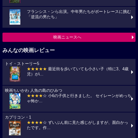
フランシス・ンら出演。中年男たちがボートレースに挑む
「逆流の男たち」
映画ニュースへ
みんなの映画レビュー
トイ・ストーリー5
★★★★★
最近街を歩いていても小さい子（特に3、4歳
児）がi...
映画ちいかわ 人魚の島のひみつ
★★★★
☆ 小6の子供と行きました。 セイレーンがめっち
ゃ怖か...
カプリコン・1
★★★★
☆ ずいぶん前に見た感じがしますが、面白かっ
たです。作...