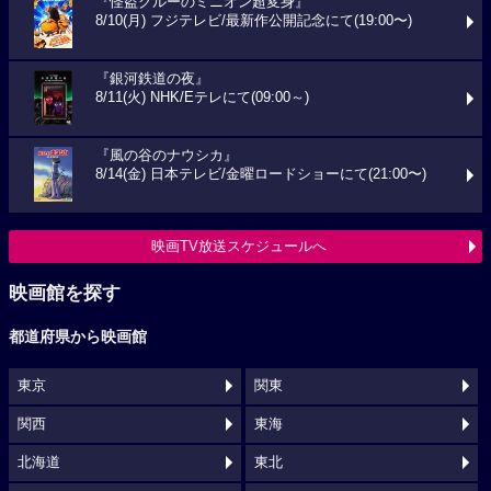
『怪盗グルーのミニオン超変身』
8/10(月) フジテレビ/最新作公開記念にて(19:00〜)
『銀河鉄道の夜』
8/11(火) NHK/Eテレにて(09:00～)
『風の谷のナウシカ』
8/14(金) 日本テレビ/金曜ロードショーにて(21:00〜)
映画TV放送スケジュールへ
映画館を探す
都道府県から映画館
東京
関東
関西
東海
北海道
東北