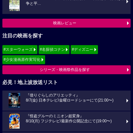
争と平...
映画レビュー
注目の映画を探す
#スターウォーズ
#名探偵コナン
#ディズニー
#少女漫画原作実写化
シリーズ・映画祭作品を探す
必見！地上波放送リスト
『借りぐらしのアリエッティ』
8/7(金) 日本テレビ/金曜ロードショーにて(21:00〜)
『怪盗グルーのミニオン超変身』
8/10(月) フジテレビ/最新作公開記念にて(19:00〜)