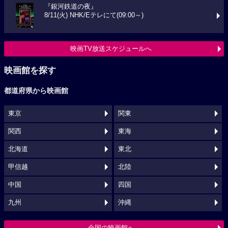
『銀河鉄道の夜』
8/11(火) NHK/Eテレにて(09:00～)
映画TV放送スケジュールへ
映画館を探す
都道府県から映画館
東京
関東
関西
東海
北海道
東北
甲信越
北陸
中国
四国
九州
沖縄
全国の映画館へ