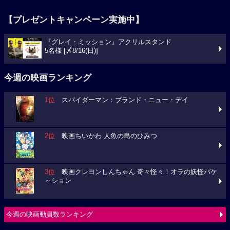
【プレゼントキャンペーン実施中】
『グレイ・ミッション』アクリルスタンド
5名様 [〆8/16(日)]
今週の映画ランキング
1位
スパイダーマン：ブランド・ニュー・デイ
2位
映画ちいかわ 人魚の島のひみつ
3位
映画クレヨンしんちゃん 奇々怪々！オラの妖怪バケ
～ション
今週の映画動員数ランキング