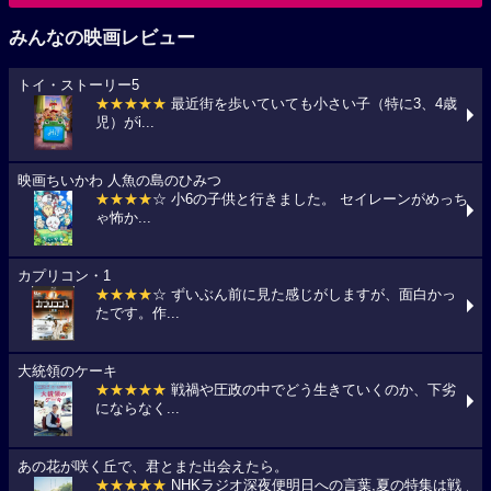
みんなの映画レビュー
トイ・ストーリー5
★★★★★
最近街を歩いていても小さい子（特に3、4歳
児）がi...
映画ちいかわ 人魚の島のひみつ
★★★★
☆ 小6の子供と行きました。 セイレーンがめっち
ゃ怖か...
カプリコン・1
★★★★
☆ ずいぶん前に見た感じがしますが、面白かっ
たです。作...
大統領のケーキ
★★★★★
戦禍や圧政の中でどう生きていくのか、下劣
にならなく...
あの花が咲く丘で、君とまた出会えたら。
★★★★★
NHKラジオ深夜便明日への言葉,夏の特集は戦