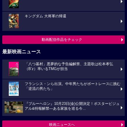
キングダム 大将軍の帰還
動画配信作品をチェック
最新映画ニュース
「八つ墓村」悪夢的な予告編解禁、主題歌は松本孝弘
（B’z）率いるTMGが担当
フランシス・ンら出演。中年男たちがボートレースに挑む
「逆流の男たち」
『ブルーヘロン』10月23日(金)公開決定！ポスタービジュ
アル&特報解禁―ある家族を巡る今...
映画ニュースへ