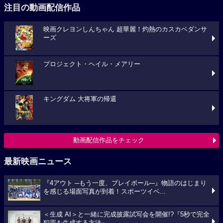
注目の動画配信作品
映画クレヨンしんちゃん 超華麗！灼熱のカスカベダンサ
ーズ
プロジェクト・ヘイル・メアリー
キングダム 大将軍の帰還
動画配信作品をチェック
最新映画ニュース
『4アウト ─もう一度、プレイボール─』物語のはじまり
を感じる場面写真が到着！スポーツイベ...
＜生成 AI＞と一緒に完成披露試写会を開催!?『5秒で完全