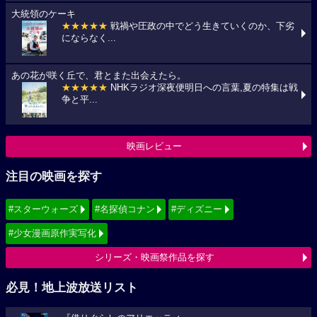
大統領のケーキ
★★★★★
戦禍や圧政の中でどう生きていくのか、下劣
にならなく...
あの花が咲く丘で、君とまた出会えたら。
★★★★★
NHKラジオ深夜便明日への言葉,夏の特集は戦
争と平...
映画レビュー
注目の映画を探す
#スターウォーズ
#名探偵コナン
#ディズニー
#少女漫画原作実写化
シリーズ・映画祭作品を探す
必見！地上波放送リスト