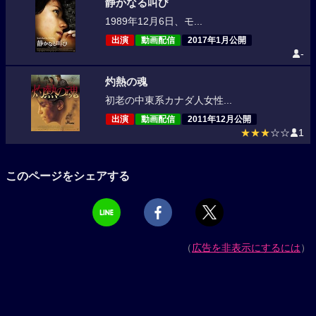
静かなる叫び
1989年12月6日、モ...
出演
動画配信
2017年1月公開
-
灼熱の魂
初老の中東系カナダ人女性...
出演
動画配信
2011年12月公開
★★★
☆☆
1
このページをシェアする
（
広告を非表示にするには
）