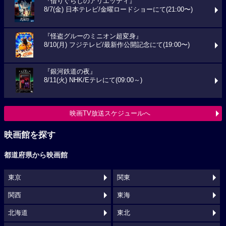
『借りぐらしのアリエッティ』
8/7(金) 日本テレビ/金曜ロードショーにて(21:00〜)
『怪盗グルーのミニオン超変身』
8/10(月) フジテレビ/最新作公開記念にて(19:00〜)
『銀河鉄道の夜』
8/11(火) NHK/Eテレにて(09:00～)
映画TV放送スケジュールへ
映画館を探す
都道府県から映画館
東京
関東
関西
東海
北海道
東北