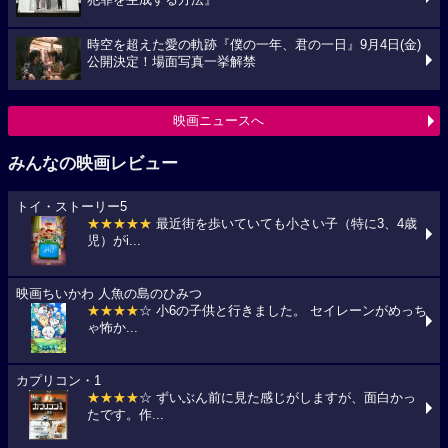
犯罪を生成する方法』
時空を超えた愛の軌跡『僕の一年、君の一日』9月4日(金)
公開決定！場面写真一挙解禁
映画ニュースへ
みんなの映画レビュー
トイ・ストーリー5
★★★★★
最近街を歩いていても小さい子（特に3、4歳
児）がi...
映画ちいかわ 人魚の島のひみつ
★★★★
☆ 小6の子供と行きました。 セイレーンがめっち
ゃ怖か...
カプリコン・1
★★★★
☆ ずいぶん前に見た感じがしますが、面白かっ
たです。作...