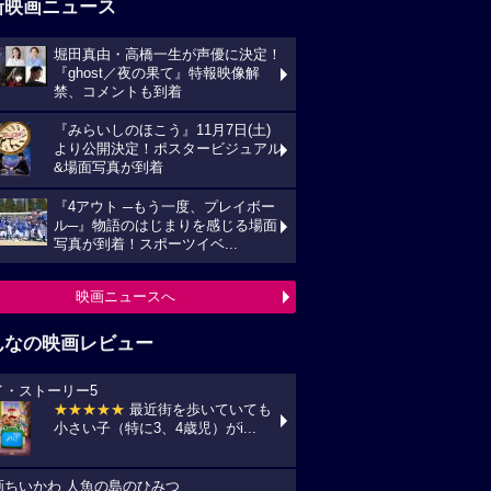
新映画ニュース
堀田真由・高橋一生が声優に決定！
『ghost／夜の果て』特報映像解
禁、コメントも到着
『みらいしのほこう』11月7日(土)
より公開決定！ポスタービジュアル
&場面写真が到着
『4アウト ─もう一度、プレイボー
ル─』物語のはじまりを感じる場面
写真が到着！スポーツイベ...
映画ニュースへ
んなの映画レビュー
イ・ストーリー5
★★★★★
最近街を歩いていても
小さい子（特に3、4歳児）がi...
画ちいかわ 人魚の島のひみつ