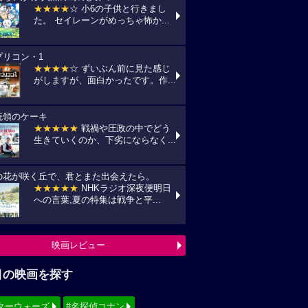
★★★★
☆ 小6の子供と行きまし
た。 セイレーンがめっちゃ怖か...
プリコン・1
★★★★
☆ ずいぶん前に見た感じ
がしますが、面白かったです。作...
統領のケーキ
★★★★★
戦禍や圧政の中でどう
生きていくのか、下劣にならなく...
の花が咲く丘で、君とまた出会えたら。
★★★★★
NHKラジオ深夜便明日
への言葉,夏の特集は戦争と平...
映画レビュー
目の映画を探す
ターウォーズ
#名探偵コナン