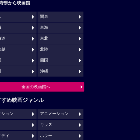
府県から映画館
京
関東
西
東海
海道
東北
信越
北陸
国
四国
州
沖縄
全国の映画館へ
すすめ映画ジャンル
クション
アニメーション
キッズ
メディ
ホラー