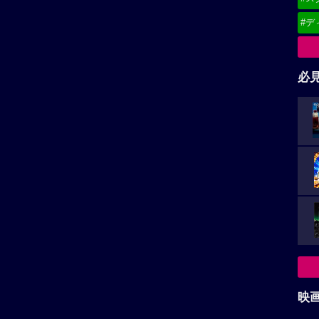
#デ
必
映