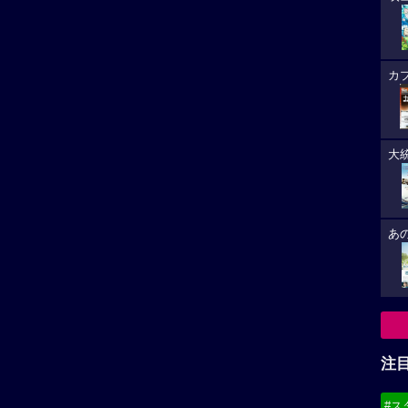
カ
大
あ
注
#ス