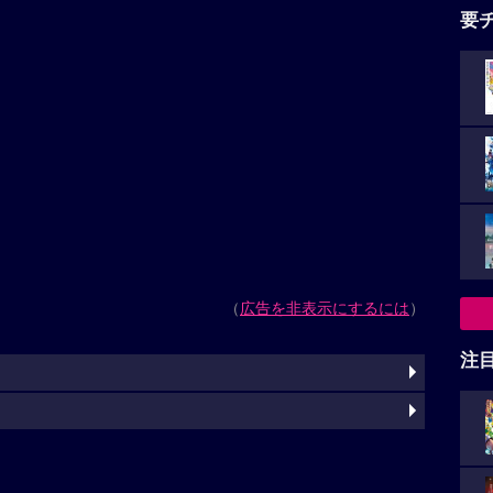
要
（
広告を非表示にするには
）
注