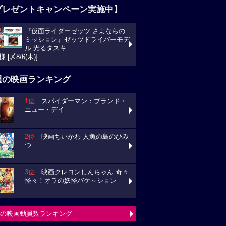
プレゼントキャンペーン実施中】
『仮面ライダーゼッツ さよならの
ミッション』ゼッツドライバーモデ
ル 光るタスキ
様 [〆8/6(木)]
週の映画ランキング
1位
スパイダーマン：ブランド・
ニュー・デイ
2位
映画ちいかわ 人魚の島のひみ
つ
3位
映画クレヨンしんちゃん 奇々
怪々！オラの妖怪バケ～ション
の映画動員数ランキング