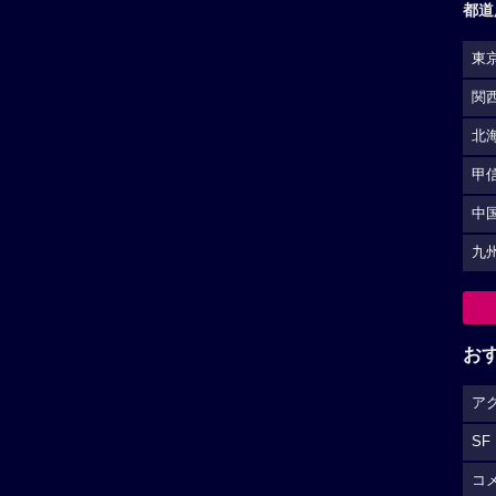
都道
東
関
北
甲
中
九
お
ア
SF
コ