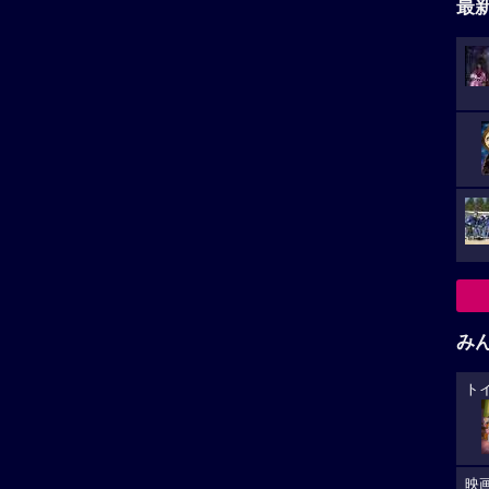
最
み
ト
映