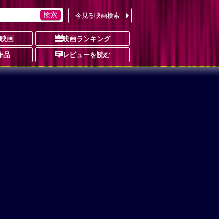
今見る映画検索
の映画
映画ランキング
作品
レビューを読む