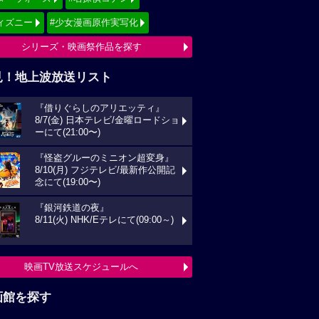
ィズニー
#少女漫画原作実写化
シリーズ・映画祭作品を探す
見！地上波放送リスト
『借りぐらしのアリエッティ』
8/7(金) 日本テレビ/金曜ロードショ
ーにて(21:00〜)
『怪盗グルーのミニオン超変身』
8/10(月) フジテレビ/最新作公開記
念にて(19:00〜)
『銀河鉄道の夜』
8/11(火) NHK/Eテレにて(09:00～)
映画TV放送スケジュールへ
画館を探す