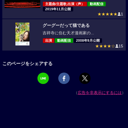
主題曲/主題歌,出演（声）
動画配信
2019年11月公開
★★★★★
1
グーグーだって猫である
吉祥寺に住む天才漫画家の...
出演
動画配信
2008年9月公開
★★★★☆
15
このページをシェアする
（
広告を非表示にするには
）