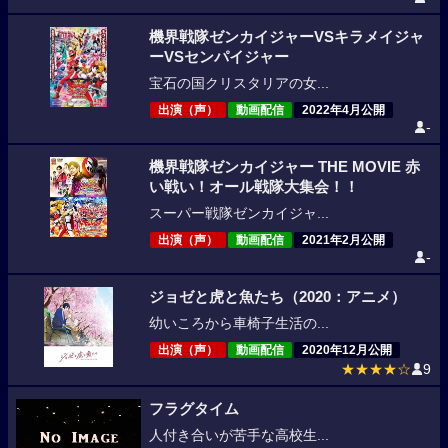
機界戦隊ゼンカイジャーVSキラメイジャ
ーVSセンパイジャー
宝石の国クリスタリアの女...
出演（声）
動画配信
2022年4月公開
-
機界戦隊ゼンカイジャー THE MOVIE 赤
い戦い！オール戦隊大集会！！
スーパー戦隊ゼンカイジャ...
出演（声）
動画配信
2021年2月公開
-
ジョゼと虎と魚たち（2020：アニメ）
幼いころから車椅子生活の...
出演（声）
動画配信
2020年12月公開
★★★★☆
9
フラグタイム
人付き合いが苦手な高校生...