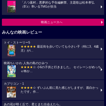
「八つ墓村」悪夢的な予告編解禁、主題歌は松本孝弘
（B’z）率いるTMGが担当
映画ニュースへ
みんなの映画レビュー
トイ・ストーリー5
★★★★★
最近街を歩いていても小さい子（特に3、4歳
児）がi...
映画ちいかわ 人魚の島のひみつ
★★★★
☆ 小6の子供と行きました。 セイレーンがめっち
ゃ怖か...
カプリコン・1
★★★★
☆ ずいぶん前に見た感じがしますが、面白かっ
たです。作...
あの花が咲く丘で、君とまた出会えたら。