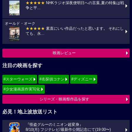
★★★★★
NHKラジオ深夜便明日への言葉,夏の特集は戦
争と平...
オールド・オーク
★★★★★
素直にいい作品だったと思います。 それにし
ても、永...
映画レビュー
注目の映画を探す
#スターウォーズ
#名探偵コナン
#ディズニー
#少女漫画原作実写化
シリーズ・映画祭作品を探す
必見！地上波放送リスト
『怪盗グルーのミニオン超変身』
8/10(月) フジテレビ/最新作公開記念にて(19:00〜)