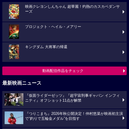
映画クレヨンしんちゃん 超華麗！灼熱のカスカベダンサ
ーズ
プロジェクト・ヘイル・メアリー
キングダム 大将軍の帰還
動画配信作品をチェック
最新映画ニュース
『仮面ライダーゼッツ』『超宇宙刑事ギャバン インフィ
ニティ』オフショット11点が解禁
『つりこまち』2026年秋公開決定！仲村悠菜が映画初主演
で“釣りで五輪金メダル”を目指す