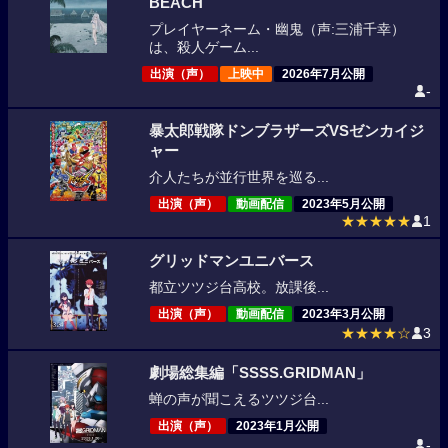
BEACH
プレイヤーネーム・幽鬼（声:三浦千幸）
は、殺人ゲーム...
出演（声）
上映中
2026年7月公開
-
暴太郎戦隊ドンブラザーズVSゼンカイジ
ャー
介人たちが並行世界を巡る...
出演（声）
動画配信
2023年5月公開
★★★★★
1
グリッドマンユニバース
都立ツツジ台高校。放課後...
出演（声）
動画配信
2023年3月公開
★★★★☆
3
劇場総集編「SSSS.GRIDMAN」
蝉の声が聞こえるツツジ台...
出演（声）
2023年1月公開
-