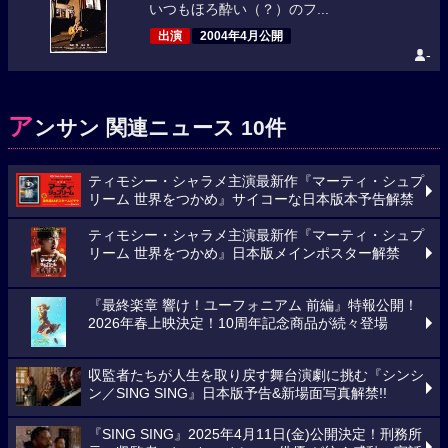
いつもほろ酔い（？）のフ...
出演
2004年4月公開
-
ア
ンサン 関連ニュース 10件
ティモシー・シャラメ主演最新作『マーティ・シュプ
リーム 世界をつかめ』サイコーな日本版本予告解禁
ティモシー・シャラメ主演最新作『マーティ・シュプ
リーム 世界をつかめ』日本版メインポスター解禁
『最終楽章 響け！ユーフォニアム 前編』特報公開！
2026年春上映決定！10周年記念商品が続々登場
収監者たちが人生を取り戻す舞台演劇に挑む『シンシ
ン／SING SING』日本版予告&新場面写真解禁!!
『SING SING』2025年4月11日(金)公開決定！刑務所