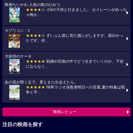
映画ちいかわ 人魚の島のひみつ
★★★★
☆ 小6の子供と行きました。 セイレーンがめっち
ゃ怖か...
カプリコン・1
★★★★
☆ ずいぶん前に見た感じがしますが、面白かっ
たです。作...
大統領のケーキ
★★★★★
戦禍や圧政の中でどう生きていくのか、下劣
にならなく...
あの花が咲く丘で、君とまた出会えたら。
★★★★★
NHKラジオ深夜便明日への言葉,夏の特集は戦
争と平...
映画レビュー
注目の映画を探す