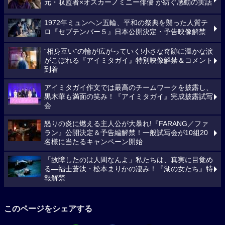
元・収監者×オスカーノミニー俳優 が紡ぐ感動の実話
1972年ミュンヘン五輪、平和の祭典を襲った人質テ
ロ『セプテンバー５』日本公開決定・予告映像解禁
“相身互い”の輪が広がっていく!小さな奇跡に温かな涙
がこぼれる『アイミタガイ』特別映像解禁＆コメント
到着
アイミタガイ作文では最高のチームワークを披露し、
黒木華も満面の笑み！『アイミタガイ』完成披露試写
会
怒りの炎に燃える主人公が大暴れ!『FARANG／ファ
ラン』公開決定＆予告編解禁！一般試写会が10組20
名様に当たるキャンペーン開始
「故障したのは人間なんよ」私たちは、真実に目覚め
る―福士蒼汰・松本まりかの凄み！『湖の女たち』特
報解禁
このページをシェアする