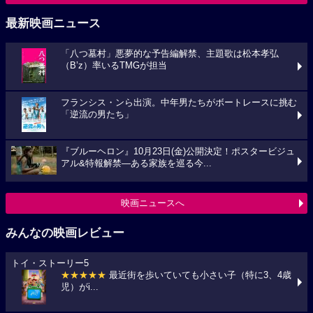
最新映画ニュース
「八つ墓村」悪夢的な予告編解禁、主題歌は松本孝弘
（B’z）率いるTMGが担当
フランシス・ンら出演。中年男たちがボートレースに挑む
「逆流の男たち」
『ブルーヘロン』10月23日(金)公開決定！ポスタービジュ
アル&特報解禁―ある家族を巡る今...
映画ニュースへ
みんなの映画レビュー
トイ・ストーリー5
★★★★★
最近街を歩いていても小さい子（特に3、4歳
児）がi...