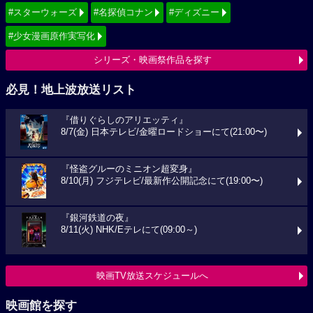
#スターウォーズ
#名探偵コナン
#ディズニー
#少女漫画原作実写化
シリーズ・映画祭作品を探す
必見！地上波放送リスト
『借りぐらしのアリエッティ』
8/7(金) 日本テレビ/金曜ロードショーにて(21:00〜)
『怪盗グルーのミニオン超変身』
8/10(月) フジテレビ/最新作公開記念にて(19:00〜)
『銀河鉄道の夜』
8/11(火) NHK/Eテレにて(09:00～)
映画TV放送スケジュールへ
映画館を探す