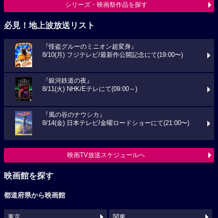
シリーズ・映画祭作品を探す
必見！地上波放送リスト
『怪盗グルーのミニオン超変身』
8/10(月) フジテレビ/最新作公開記念にて(19:00〜)
『銀河鉄道の夜』
8/11(火) NHK/Eテレにて(09:00～)
『風の谷のナウシカ』
8/14(金) 日本テレビ/金曜ロードショーにて(21:00〜)
映画TV放送スケジュールへ
映画館を探す
都道府県から映画館
東京
関東