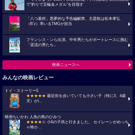
で“釣りで五輪金メダル”を目指す
「八つ墓村」悪夢的な予告編解禁、主題歌は松本孝弘
（B’z）率いるTMGが担当
フランシス・ンら出演。中年男たちがボートレースに挑む
「逆流の男たち」
映画ニュースへ
みんなの映画レビュー
トイ・ストーリー5
★★★★★
最近街を歩いていても小さい子（特に3、4歳
児）がi...
映画ちいかわ 人魚の島のひみつ
★★★★
☆ 小6の子供と行きました。 セイレーンがめっち
ゃ怖か...