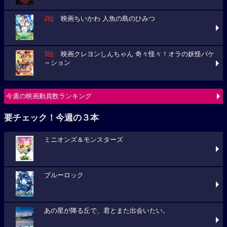
2位
映画ちいかわ 人魚の島のひみつ
3位
映画クレヨンしんちゃん 奇々怪々！オラの妖怪バケ
～ション
今週の映画動員数ランキング
要チェック！今週の３本
ミニオンズ＆モンスターズ
ブルーロック
あの星が降る丘で、君とまた出会いたい。