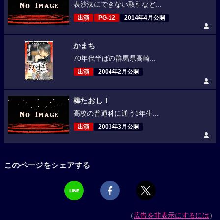
表沙汰にできない取引など...
出演
PG-12
2014年4月公開
-
かまち
70年代半ばの群馬県高崎...
出演
2004年2月公開
-
棒たおし！
高校の普通科に通う3年生...
出演
2003年3月公開
-
このページをシェアする
（
広告を非表示にするには
）