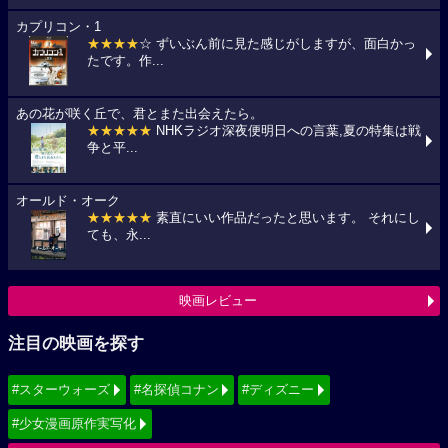
カプリコン・1
★★★★
☆ ずいぶん前に見た感じがしますが、面白かっ
たです。作...
あの花が咲く丘で、君とまた出会えたら。
★★★★★
NHKラジオ深夜便明日への言葉,夏の特集は戦
争と平...
オールド・オーク
★★★★★
素直にいい作品だったと思います。 それにし
ても、永...
映画レビュー
注目の映画を探す
#スターウォーズ
#名探偵コナン
#ディズニー
#少女漫画原作実写化