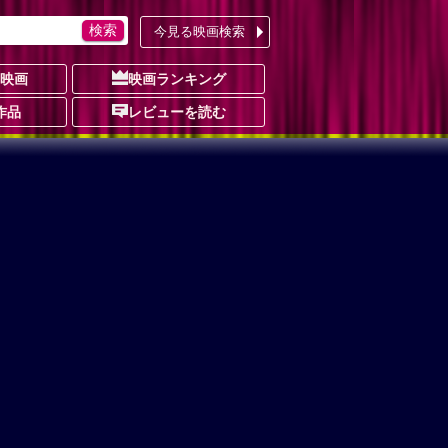
今見る映画検索
の映画
映画ランキング
作品
レビューを読む