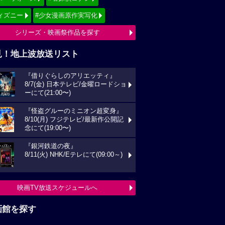
ィズニー
#少女漫画原作実写化
シリーズ・映画祭作品を探す
見！地上波放送リスト
『借りぐらしのアリエッティ』
8/7(金) 日本テレビ/金曜ロードショ
ーにて(21:00〜)
『怪盗グルーのミニオン超変身』
8/10(月) フジテレビ/最新作公開記
念にて(19:00〜)
『銀河鉄道の夜』
8/11(火) NHK/Eテレにて(09:00～)
映画TV放送スケジュールへ
画館を探す