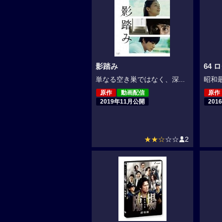
影踏み
64 
単なる空き巣ではなく、深...
昭和最
原作
動画配信
原作
2019年11月公開
201
★★☆
☆☆
2