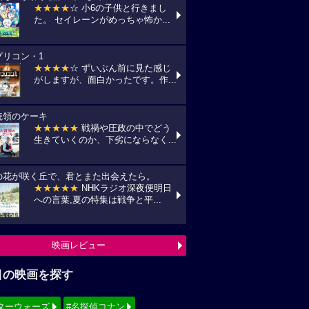
★★★★
☆ 小6の子供と行きまし
た。 セイレーンがめっちゃ怖か...
プリコン・1
★★★★
☆ ずいぶん前に見た感じ
がしますが、面白かったです。作...
統領のケーキ
★★★★★
戦禍や圧政の中でどう
生きていくのか、下劣にならなく...
の花が咲く丘で、君とまた出会えたら。
★★★★★
NHKラジオ深夜便明日
への言葉,夏の特集は戦争と平...
映画レビュー
目の映画を探す
ターウォーズ
#名探偵コナン