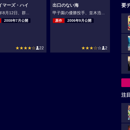
要
イマーズ・ハイ
出口のない海
年8月12日、群...
甲子園の優勝投手、並木浩...
2008年7月公開
原作
2006年9月公開
★★★★☆
22
★★★☆
☆
2
注