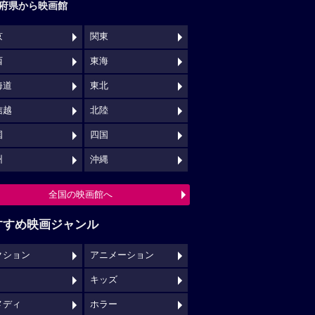
府県から映画館
京
関東
西
東海
海道
東北
信越
北陸
国
四国
州
沖縄
全国の映画館へ
すすめ映画ジャンル
クション
アニメーション
キッズ
メディ
ホラー