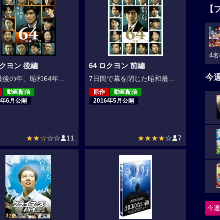
【
4名
ロクヨン 後編
64 ロクヨン 前編
今
後の年、昭和64年...
7日間で幕を閉じた昭和最...
動画配信
原作
動画配信
6年6月公開
2016年5月公開
★★☆
☆☆
11
★★★★
☆
7
今週