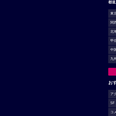
都道
東
関
北
甲
中
九
お
ア
SF
コ