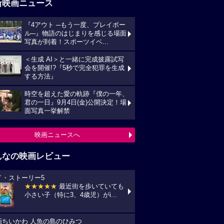
新映画ニュース
『4アウト ─もう一度、プレイボー
ル─』物語のはじまりを感じる場面
写真が到着！スポーツイベ...
＜生成 AI＞と一緒に完成披露試写
会を開催!?『5秒で完全犯罪を生成
する方法』
時空を超えた愛の軌跡『僕の一年、
君の一日』9月4日(金)公開決定！場
面写真一挙解禁
映画ニュースへ
んなの映画レビュー
イ・ストーリー5
★★★★★
最近街を歩いていても
小さい子（特に3、4歳児）がi...
画ちいかわ 人魚の島のひみつ