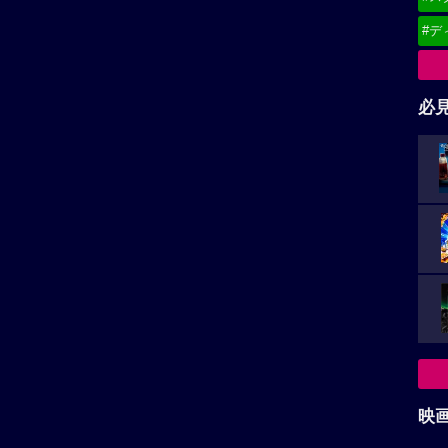
#デ
必
映