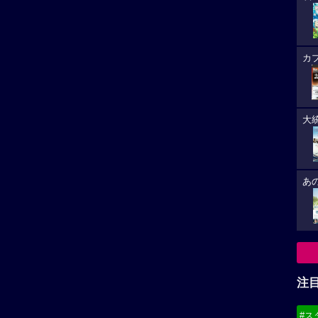
カ
大
あ
注
#ス