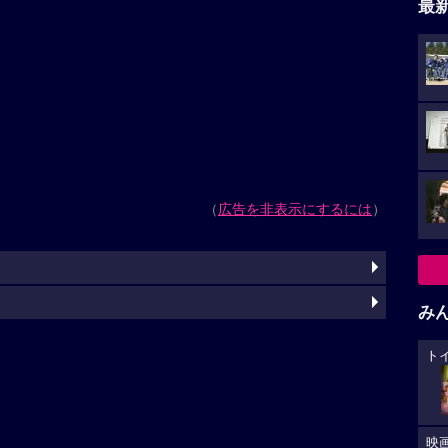
最
（
広告を非表示にするには
）
み
ト
映