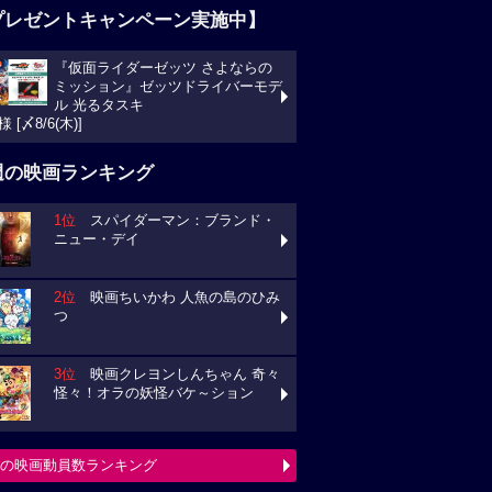
プレゼントキャンペーン実施中】
『仮面ライダーゼッツ さよならの
ミッション』ゼッツドライバーモデ
ル 光るタスキ
様 [〆8/6(木)]
週の映画ランキング
1位
スパイダーマン：ブランド・
ニュー・デイ
2位
映画ちいかわ 人魚の島のひみ
つ
3位
映画クレヨンしんちゃん 奇々
怪々！オラの妖怪バケ～ション
の映画動員数ランキング