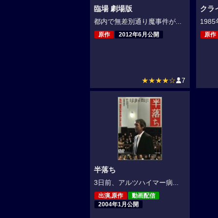
臨場 劇場版
クラ
都内で無差別通り魔事件が...
1985
原作
2012年6月公開
原作
★★★★☆
7
半落ち
3日前、アルツハイマー病...
出演,原作
動画配信
2004年1月公開