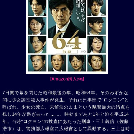
[Amazon購入
]
(PR)
7日間で幕を閉じた昭和最後の年、昭和64年。そのわずかな
間に少女誘拐殺人事件が発生。それは刑事部で“ロクヨン”と
呼ばれ、少女の死亡、未解決のままという県警最大の汚点を
残し14年が過ぎ去った……。時効まであと1年と迫る平成14
年。当時“ロクヨン”の捜査にあたった刑事・三上義信（佐藤
浩市）は、警務部広報室に広報官として異動する。三上は時