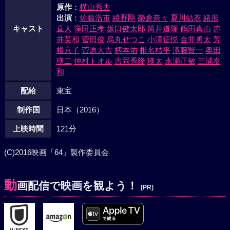
原作
：
横山秀夫
出演
：
佐藤浩市
綾野剛
榮倉奈々
夏川結衣
緒形
キャスト
直人
窪田正孝
坂口健太郎
筒井道隆
鶴田真由
赤
井英和
菅田俊
烏丸せつこ
小澤征悦
金井勇太
芳
根京子
菅原大吉
柄本佑
椎名桔平
滝藤賢一
奥田
瑛二
仲村トオル
吉岡秀隆
瑛太
永瀬正敏
三浦友
和
配給
東宝
制作国
日本（2016）
上映時間
121分
(C)2016映画「64」製作委員会
動
画配信で映画を観よう！
[PR]