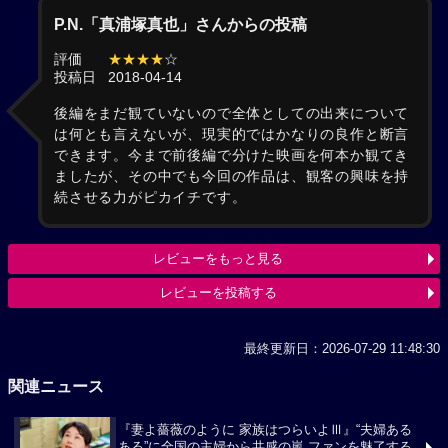
P.N.「真浦塚真也」さんからの投稿
評価
★★★★
☆
投稿日
2018-04-14
後編をまだ観ていないので全体としての出来について
は何とも言えないが、現実的ではかなりの良作と断言
できます。今まで前後編で分けた映画を何本か観てき
ましたが、その中でも今回の作品は、観客の興味を持
続させる力がピカイチです。
レビューをもっと見る
レビューを投稿する
最終更新日：2026-07-29 11:48:30
関連ニュース
『妻よ薔薇のように 家族はつらいよⅢ』“夫婦ある
ある”に全国の主婦から共感の嵐 ファンを魅了する