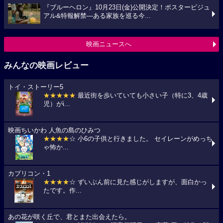
『ブルーヘロン』10月23日(金)公開決定！ポスタービジュ
アル&特報解禁―ある家族を巡る今...
映画ニュースへ
みんなの映画レビュー
トイ・ストーリー5
★★★★★
最近街を歩いていても小さい子（特に3、4歳
児）がi...
映画ちいかわ 人魚の島のひみつ
★★★★
☆ 小6の子供と行きました。 セイレーンがめっち
ゃ怖か...
カプリコン・1
★★★★
☆ ずいぶん前に見た感じがしますが、面白かっ
たです。作...
あの花が咲く丘で、君とまた出会えたら。