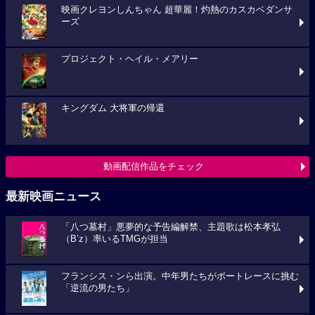
映画クレヨンしんちゃん 超華麗！灼熱のカスカベダンサ
ーズ
プロジェクト・ヘイル・メアリー
キングダム 大将軍の帰還
動画配信作品をチェック
最新映画ニュース
「八つ墓村」悪夢的な予告編解禁、主題歌は松本孝弘
（B’z）率いるTMGが担当
フランシス・ンら出演。中年男たちがボートレースに挑む
「逆流の男たち」