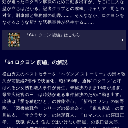
効が迫ったロクヨン解決のために動き出すが、そこに巨大な
壁が立ちはだかる。記者クラブとの確執、キャリア上司との
対立、刑事部と警務部の軋轢……。そんななか、ロクヨンを
なぞるような新たな誘拐事件が発生する……。
「64 ロクヨン 後編」はこちら
「64 ロクヨン 前編」の解説
横山秀夫のベストセラーを「ヘヴンズ ストーリー」の瀬々敬
久が前後編2部作で映画化。昭和64年、通称“ロクヨン”と呼
ばれる少女誘拐殺人事件が発生。未解決のまま14年が過ぎ、
県警広報官の三上は時効が迫る事件解決のために動き出す。
出演は「愛を積むひと」の佐藤浩市、「新宿スワン」の綾野
剛、「図書館戦争」シリーズの榮倉奈々、「東京家族」の夏
川結衣、「サクラサク」の緒形直人、「ロマンス」の窪田正
孝、「残穢 ざんえ 住んではいけない部屋」の坂口健太郎、