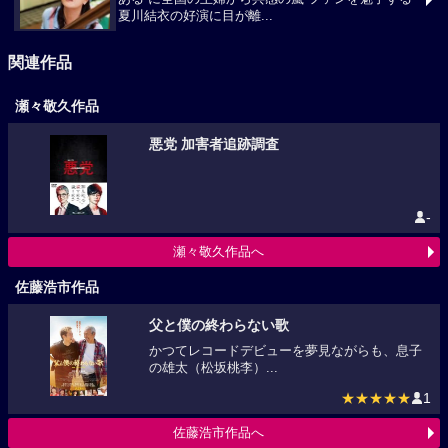
夏川結衣の好演に目が離...
関連作品
瀬々敬久作品
悪党 加害者追跡調査
-
瀬々敬久作品へ
佐藤浩市作品
父と僕の終わらない歌
かつてレコードデビューを夢見ながらも、息子
の雄太（松坂桃李）...
★★★★★
1
佐藤浩市作品へ