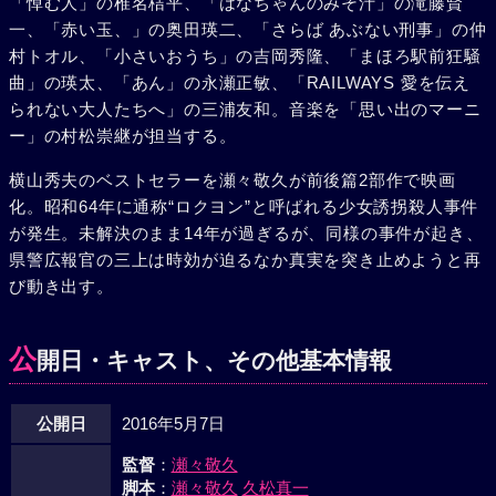
「悼む人」の椎名桔平、「はなちゃんのみそ汁」の滝藤賢
一、「赤い玉、」の奥田瑛二、「さらば あぶない刑事」の仲
村トオル、「小さいおうち」の吉岡秀隆、「まほろ駅前狂騒
曲」の瑛太、「あん」の永瀬正敏、「RAILWAYS 愛を伝え
られない大人たちへ」の三浦友和。音楽を「思い出のマーニ
ー」の村松崇継が担当する。
横山秀夫のベストセラーを瀬々敬久が前後篇2部作で映画
化。昭和64年に通称“ロクヨン”と呼ばれる少女誘拐殺人事件
が発生。未解決のまま14年が過ぎるが、同様の事件が起き、
県警広報官の三上は時効が迫るなか真実を突き止めようと再
び動き出す。
公
開日・キャスト、その他基本情報
公開日
2016年5月7日
監督
：
瀬々敬久
脚本
：
瀬々敬久
久松真一