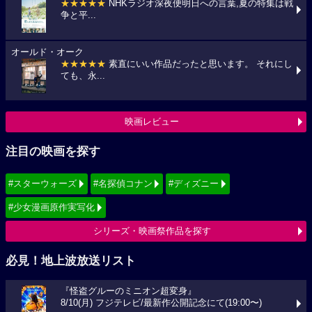
★★★★★
NHKラジオ深夜便明日への言葉,夏の特集は戦
争と平...
オールド・オーク
★★★★★
素直にいい作品だったと思います。 それにし
ても、永...
映画レビュー
注目の映画を探す
#スターウォーズ
#名探偵コナン
#ディズニー
#少女漫画原作実写化
シリーズ・映画祭作品を探す
必見！地上波放送リスト
『怪盗グルーのミニオン超変身』
8/10(月) フジテレビ/最新作公開記念にて(19:00〜)