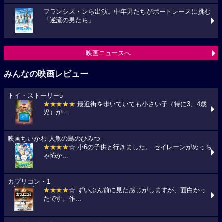
フランシス・ンら出演。中年男たちがボートレースに挑む
「逆流の男たち」
映画ニュースへ
みんなの映画レビュー
トイ・ストーリー5
★★★★★
最近街を歩いていても小さい子（特に3、4歳
児）がi...
映画ちいかわ 人魚の島のひみつ
★★★★
☆ 小6の子供と行きました。 セイレーンがめっち
ゃ怖か...
カプリコン・1
★★★★
☆ ずいぶん前に見た感じがしますが、面白かっ
たです。作...