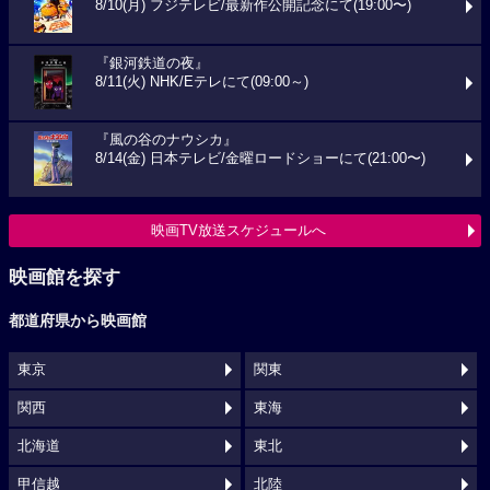
8/10(月) フジテレビ/最新作公開記念にて(19:00〜)
『銀河鉄道の夜』
8/11(火) NHK/Eテレにて(09:00～)
『風の谷のナウシカ』
8/14(金) 日本テレビ/金曜ロードショーにて(21:00〜)
映画TV放送スケジュールへ
映画館を探す
都道府県から映画館
東京
関東
関西
東海
北海道
東北
甲信越
北陸