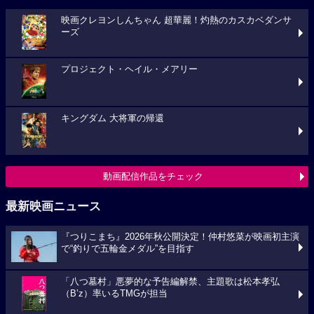
映画クレヨンしんちゃん 超華麗！灼熱のカスカベダンサ
ーズ
プロジェクト・ヘイル・メアリー
キングダム 大将軍の帰還
動画配信作品をチェック
最新映画ニュース
『つりこまち』2026年秋公開決定！仲村悠菜が映画初主演
で“釣りで五輪金メダル”を目指す
「八つ墓村」悪夢的な予告編解禁、主題歌は松本孝弘
（B’z）率いるTMGが担当