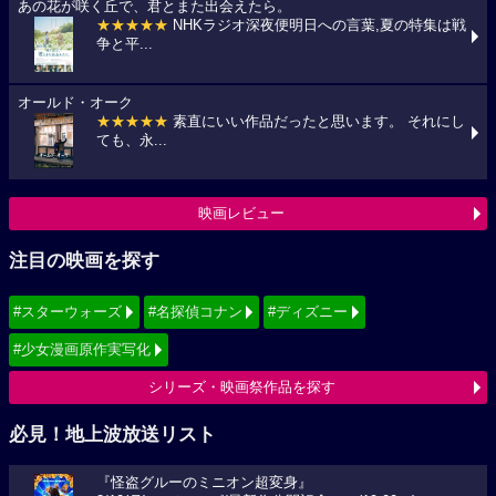
あの花が咲く丘で、君とまた出会えたら。
★★★★★
NHKラジオ深夜便明日への言葉,夏の特集は戦
争と平...
オールド・オーク
★★★★★
素直にいい作品だったと思います。 それにし
ても、永...
映画レビュー
注目の映画を探す
#スターウォーズ
#名探偵コナン
#ディズニー
#少女漫画原作実写化
シリーズ・映画祭作品を探す
必見！地上波放送リスト
『怪盗グルーのミニオン超変身』