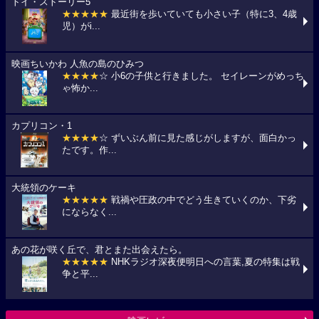
トイ・ストーリー5
★★★★★
最近街を歩いていても小さい子（特に3、4歳
児）がi...
映画ちいかわ 人魚の島のひみつ
★★★★
☆ 小6の子供と行きました。 セイレーンがめっち
ゃ怖か...
カプリコン・1
★★★★
☆ ずいぶん前に見た感じがしますが、面白かっ
たです。作...
大統領のケーキ
★★★★★
戦禍や圧政の中でどう生きていくのか、下劣
にならなく...
あの花が咲く丘で、君とまた出会えたら。
★★★★★
NHKラジオ深夜便明日への言葉,夏の特集は戦
争と平...