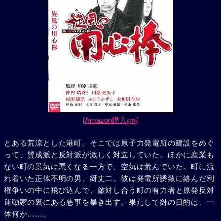
[Amazon購入
]
(PR)
とある荒涼とした港町。そこでは原子力発電所の建設をめぐ
って、賛成派と反対派が激しく対立していた。ほかに産業も
ない町の景気は悪くなる一方で、空気は荒んでいた。町に流
れ着いた正体不明の男、谺丈二。彼は発電所誘致に絡んだ利
権争いの中に飛び込んで、敵対し合う町の有力者と原発反対
運動家の裏にある悪事を暴き出す。果たして谺の目的は、一
体何か……。