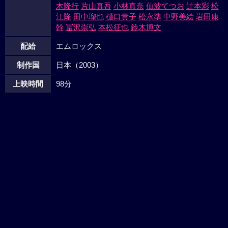
木隆行
片山真吾
小林真奈
仙波てつお
辻本彩
松
江隆
田中瑠也
樋口貴子
松永準
中野美絵
岩田康
幹
冨沢崇弘
本松征也
鈴木博文
配給
エムロックス
制作国
日本（2003）
上映時間
98分