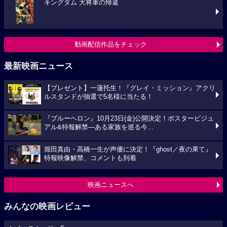
キングダム 大将軍の帰還
動画配信作品をチェック
最新映画ニュース
【プレゼント】一蓮托生！『グレイ・ミッション』アクリ
ルスタンドが抽選で5名様に当たる！
『ブルーヘロン』10月23日(金)公開決定！ポスタービジュ
アル&特報解禁―ある家族を巡る今...
堀田真由・高橋一生が声優に決定！『ghost／夜の果て』
特報映像解禁、コメントも到着
映画ニュースへ
みんなの映画レビュー