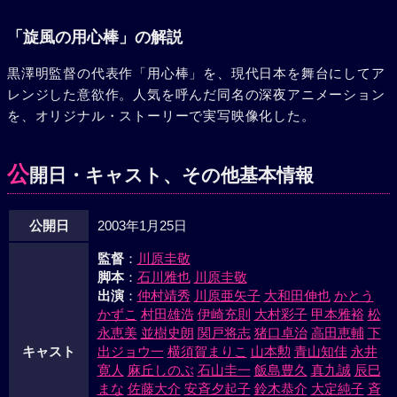
「旋風の用心棒」の解説
黒澤明監督の代表作「用心棒」を、現代日本を舞台にしてア
レンジした意欲作。人気を呼んだ同名の深夜アニメーション
を、オリジナル・ストーリーで実写映像化した。
公
開日・キャスト、その他基本情報
公開日
2003年1月25日
監督
：
川原圭敬
脚本
：
石川雅也
川原圭敬
出演
：
仲村靖秀
川原亜矢子
大和田伸也
かとう
かずこ
村田雄浩
伊崎充則
大村彩子
甲本雅裕
松
永恵美
並樹史朗
関戸将志
猪口卓治
高田恵輔
下
キャスト
出ジョウ一
横須賀まりこ
山本勲
青山知佳
永井
寛人
麻丘しのぶ
石山圭一
飯島豊久
真九誠
辰巳
まな
佐藤大介
安斉夕起子
鈴木恭介
大定純子
斉