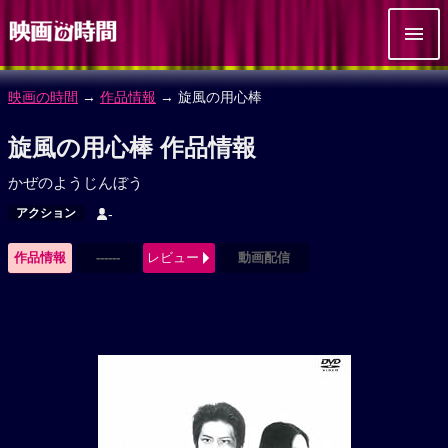
映画の時間
→
作品情報
→ 旋風の用心棒
旋風の用心棒 作品情報
かぜのようじんぼう
アクション
-
作品情報
------
レビュー
動画配信