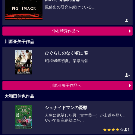
風俗史の研究を続けている...
-
仲村靖秀作品へ
川原亜矢子作品
ひぐらしのなく頃に 誓
昭和58年初夏。某県鹿骨...
-
川原亜矢子作品へ
大和田伸也作品
シュナイドマンの憂鬱
人生に絶望した男（古本恭一）が山道を登り、
やがて断崖絶壁にた...
★★★★
☆
1