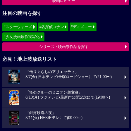
映画レビュー
注目の映画を探す
#スターウォーズ
#名探偵コナン
#ディズニー
#少女漫画原作実写化
シリーズ・映画祭作品を探す
必見！地上波放送リスト
『借りぐらしのアリエッティ』
8/7(金) 日本テレビ/金曜ロードショーにて(21:00〜)
『怪盗グルーのミニオン超変身』
8/10(月) フジテレビ/最新作公開記念にて(19:00〜)
『銀河鉄道の夜』
8/11(火) NHK/Eテレにて(09:00～)