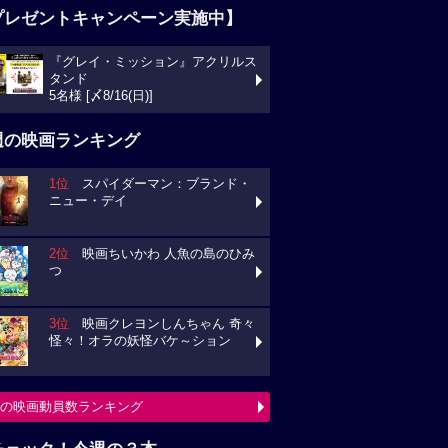
プレゼントキャンペーン実施中】
『グレイ・ミッション』アクリルス
タンド
5名様 [〆8/16(日)]
週の映画ランキング
1位
スパイダーマン：ブランド・
ニュー・デイ
2位
映画ちいかわ 人魚の島のひみ
つ
3位
映画クレヨンしんちゃん 奇々
怪々！オラの妖怪バケ～ション
の映画動員数ランキング