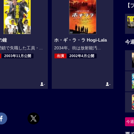
【
の鐘
ホ・ギ・ラ・ラ Hogi-Lala
今
鎖で失職した工員・...
2034年。街は放射能汚...
2003年11月公開
出演
2002年4月公開
-
-
今週