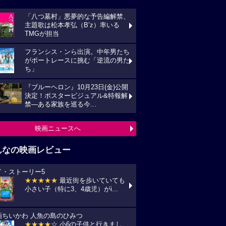
「八つ墓村」悪夢的な予告編解禁、
主題歌は松本孝弘（B’z）率いる
TMGが担当
フランシス・ンら出演。中年男たち
がボートレースに挑む「逆流の男た
ち」
『ブルーヘロン』10月23日(金)公開
決定！ポスタービジュアル&特報解
禁―ある家族を巡る今...
映画ニュースへ
んなの映画レビュー
イ・ストーリー5
★★★★★
最近街を歩いていても
小さい子（特に3、4歳児）がi...
画ちいかわ 人魚の島のひみつ
★★★★
☆ 小6の子供と行きまし