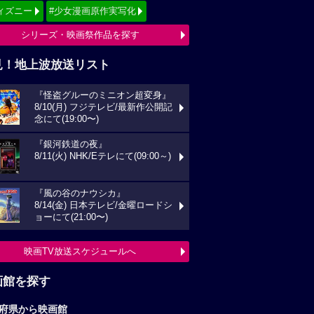
ィズニー
#少女漫画原作実写化
シリーズ・映画祭作品を探す
見！地上波放送リスト
『怪盗グルーのミニオン超変身』
8/10(月) フジテレビ/最新作公開記
念にて(19:00〜)
『銀河鉄道の夜』
8/11(火) NHK/Eテレにて(09:00～)
『風の谷のナウシカ』
8/14(金) 日本テレビ/金曜ロードシ
ョーにて(21:00〜)
映画TV放送スケジュールへ
画館を探す
府県から映画館