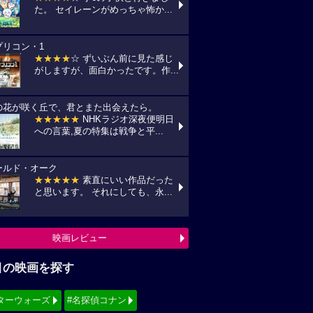
た。 セイレーンがめっちゃ怖か...
プリコン・1
★★★★
☆ ずいぶん前に見た感じ
がしますが、面白かったです。作...
の花が咲く丘で、君とまた出会えたら。
★★★★★
NHKラジオ深夜便明日
への言葉,夏の特集は戦争と平...
ールド・オーク
★★★★★
素直にいい作品だった
と思います。 それにしても、永...
映画レビュー
目の映画を探す
ターウォーズ
#名探偵コナン