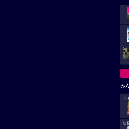
み
ト
映