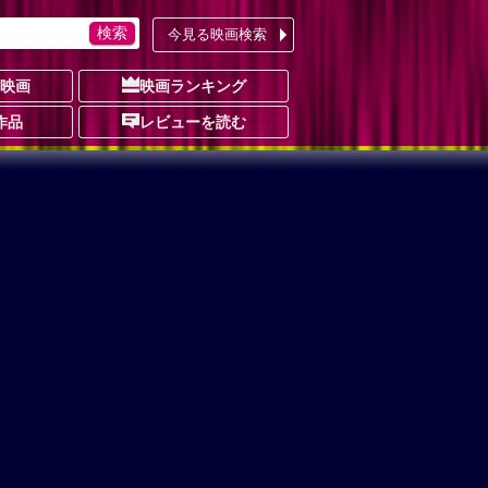
今見る映画検索
の映画
映画ランキング
作品
レビューを読む