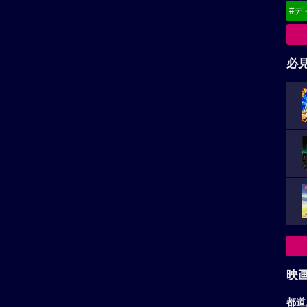
#デ
必
映
都道