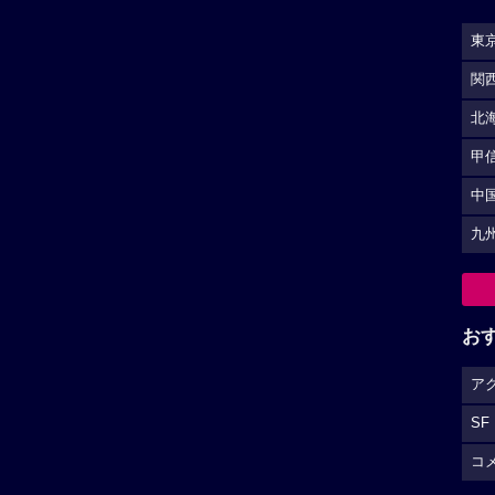
東
関
北
甲
中
九
お
ア
SF
コ