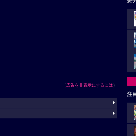
要
（
広告を非表示にするには
）
注