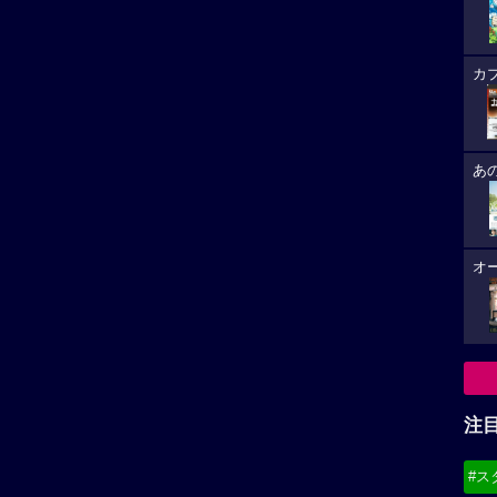
カ
あ
オ
注
#ス