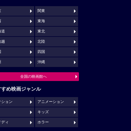
京
関東
西
東海
海道
東北
信越
北陸
国
四国
州
沖縄
全国の映画館へ
すすめ映画ジャンル
クション
アニメーション
キッズ
メディ
ホラー