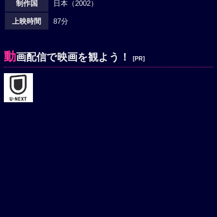
制作国
日本（2002）
上映時間
87分
動
画配信で映画を観よう！
[PR]