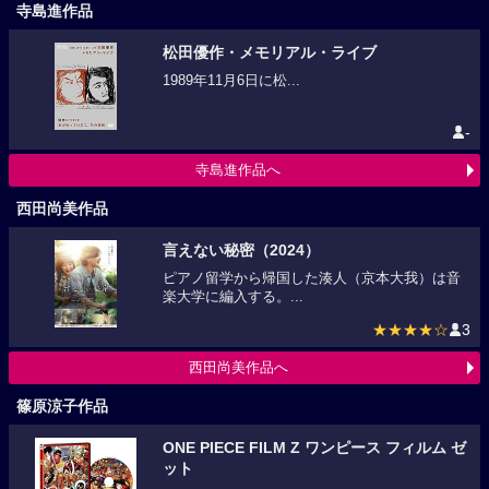
寺島進作品
松田優作・メモリアル・ライブ
1989年11月6日に松...
-
寺島進作品へ
西田尚美作品
言えない秘密（2024）
ピアノ留学から帰国した湊人（京本大我）は音
楽大学に編入する。...
★★★★☆
3
西田尚美作品へ
篠原涼子作品
ONE PIECE FILM Z ワンピース フィルム ゼ
ット