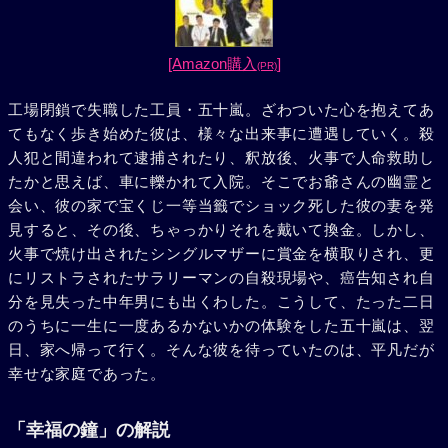
[Amazon購入
]
(PR)
工場閉鎖で失職した工員・五十嵐。ざわついた心を抱えてあ
てもなく歩き始めた彼は、様々な出来事に遭遇していく。殺
人犯と間違われて逮捕されたり、釈放後、火事で人命救助し
たかと思えば、車に轢かれて入院。そこでお爺さんの幽霊と
会い、彼の家で宝くじ一等当籤でショック死した彼の妻を発
見すると、その後、ちゃっかりそれを戴いて換金。しかし、
火事で焼け出されたシングルマザーに賞金を横取りされ、更
にリストラされたサラリーマンの自殺現場や、癌告知され自
分を見失った中年男にも出くわした。こうして、たった二日
のうちに一生に一度あるかないかの体験をした五十嵐は、翌
日、家へ帰って行く。そんな彼を待っていたのは、平凡だが
幸せな家庭であった。
「幸福の鐘」の解説