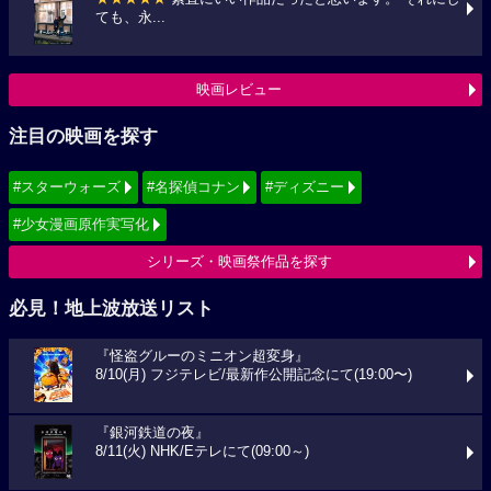
ても、永...
映画レビュー
注目の映画を探す
#スターウォーズ
#名探偵コナン
#ディズニー
#少女漫画原作実写化
シリーズ・映画祭作品を探す
必見！地上波放送リスト
『怪盗グルーのミニオン超変身』
8/10(月) フジテレビ/最新作公開記念にて(19:00〜)
『銀河鉄道の夜』
8/11(火) NHK/Eテレにて(09:00～)