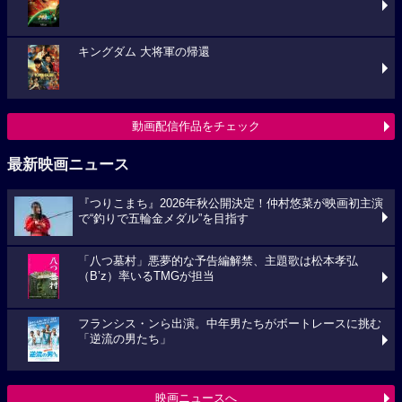
キングダム 大将軍の帰還
動画配信作品をチェック
最新映画ニュース
『つりこまち』2026年秋公開決定！仲村悠菜が映画初主演
で“釣りで五輪金メダル”を目指す
「八つ墓村」悪夢的な予告編解禁、主題歌は松本孝弘
（B’z）率いるTMGが担当
フランシス・ンら出演。中年男たちがボートレースに挑む
「逆流の男たち」
映画ニュースへ