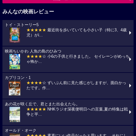
みんなの映画レビュー
トイ・ストーリー5
★★★★★
最近街を歩いていても小さい子（特に3、4歳
児）がi...
映画ちいかわ 人魚の島のひみつ
★★★★
☆ 小6の子供と行きました。 セイレーンがめっち
ゃ怖か...
カプリコン・1
★★★★
☆ ずいぶん前に見た感じがしますが、面白かっ
たです。作...
あの花が咲く丘で、君とまた出会えたら。
★★★★★
NHKラジオ深夜便明日への言葉,夏の特集は戦
争と平...
オールド・オーク
★★★★★
素直にいい作品だったと思います。 それにし