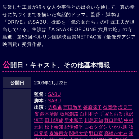
失業した工員が様々な人や事件との出会いを通して、真の幸
せに気づくまでを描いた寓話的ドラマ。監督・脚本は
「DRIVE」のSABU。撮影を「鏡の女たち」の中堀正夫が担
当している。主演は「A SNAKE OF JUNE 六月の蛇」の寺
島進。第53回ベルリン国際映画祭NETPAC賞（最優秀アジア
映画賞）受賞作品。
公
開日・キャスト、その他基本情報
公開日
2003年11月22日
監督
：
SABU
脚本
：
SABU
出演
：
寺島進
西田尚美
篠原涼子
益岡徹
塩見三
省
鈴木清順
板尾創路
白川和子
手塚とおる
滝沢
涼子
田山涼成
早水和子
川島宏知
野口雅弘
中村
元則
松下泰知
紀伊修平
白石タダシ
いか八朗
牧
口元美
春海四方
関根大学
野口寛
高橋かすみ
滝