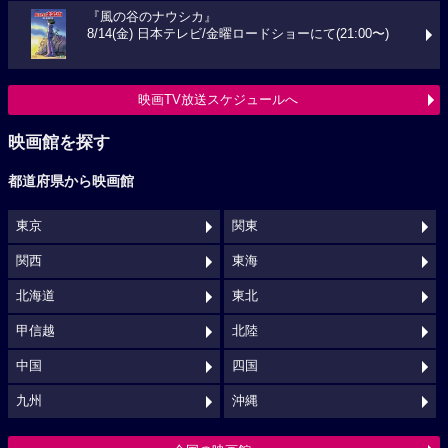
『風の谷のナウシカ』
8/14(金) 日本テレビ/金曜ロードショーにて(21:00〜)
映画TV放送スケジュールへ
映画館を探す
都道府県から映画館
東京
関東
関西
東海
北海道
東北
甲信越
北陸
中国
四国
九州
沖縄