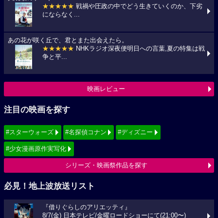
★★★★★
戦禍や圧政の中でどう生きていくのか、下劣
にならなく...
あの花が咲く丘で、君とまた出会えたら。
★★★★★
NHKラジオ深夜便明日への言葉,夏の特集は戦
争と平...
映画レビュー
注目の映画を探す
#スターウォーズ
#名探偵コナン
#ディズニー
#少女漫画原作実写化
シリーズ・映画祭作品を探す
必見！地上波放送リスト
『借りぐらしのアリエッティ』
8/7(金) 日本テレビ/金曜ロードショーにて(21:00〜)