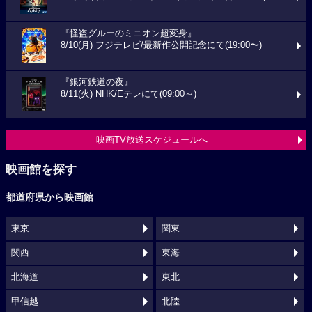
『怪盗グルーのミニオン超変身』
8/10(月) フジテレビ/最新作公開記念にて(19:00〜)
『銀河鉄道の夜』
8/11(火) NHK/Eテレにて(09:00～)
映画TV放送スケジュールへ
映画館を探す
都道府県から映画館
東京
関東
関西
東海
北海道
東北
甲信越
北陸