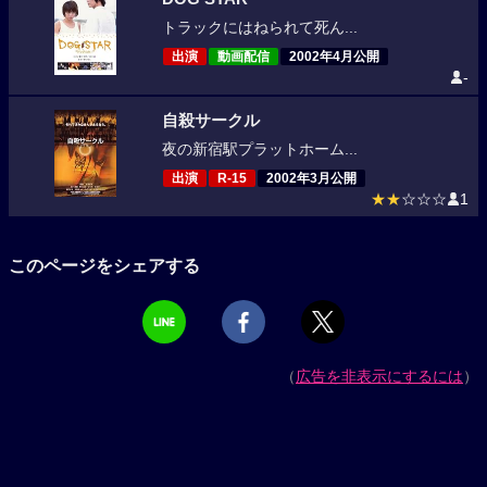
トラックにはねられて死ん...
出演
動画配信
2002年4月公開
-
自殺サークル
夜の新宿駅プラットホーム...
出演
R-15
2002年3月公開
★★
☆☆☆
1
このページをシェアする
（
広告を非表示にするには
）