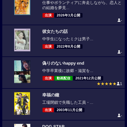
仕事やボランティアに奔走しながら、恋人と
の結婚を夢見...
出演
2026年3月公開
-
彼女たちの話
中学生になったミクは男子...
出演
2022年8月公開
-
偽りのないhappy end
中学卒業後に故郷・滋賀を...
出演
動画配信
2021年12月公開
★★★★★
1
幸福の鐘
工場閉鎖で失職した工員・...
出演
2003年11月公開
-
DOG STAR