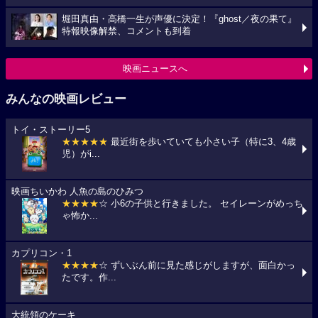
堀田真由・高橋一生が声優に決定！『ghost／夜の果て』
特報映像解禁、コメントも到着
映画ニュースへ
みんなの映画レビュー
トイ・ストーリー5
★★★★★
最近街を歩いていても小さい子（特に3、4歳
児）がi...
映画ちいかわ 人魚の島のひみつ
★★★★
☆ 小6の子供と行きました。 セイレーンがめっち
ゃ怖か...
カプリコン・1
★★★★
☆ ずいぶん前に見た感じがしますが、面白かっ
たです。作...
大統領のケーキ