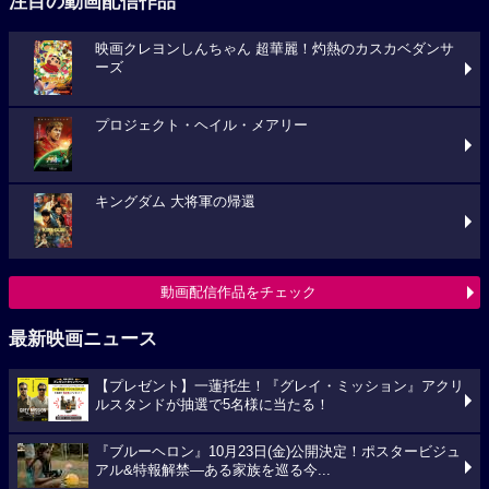
注目の動画配信作品
映画クレヨンしんちゃん 超華麗！灼熱のカスカベダンサ
ーズ
プロジェクト・ヘイル・メアリー
キングダム 大将軍の帰還
動画配信作品をチェック
最新映画ニュース
【プレゼント】一蓮托生！『グレイ・ミッション』アクリ
ルスタンドが抽選で5名様に当たる！
『ブルーヘロン』10月23日(金)公開決定！ポスタービジュ
アル&特報解禁―ある家族を巡る今...