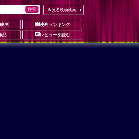
今見る映画検索
の映画
映画ランキング
作品
レビューを読む