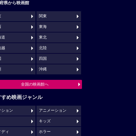
府県から映画館
京
関東
西
東海
海道
東北
信越
北陸
国
四国
州
沖縄
全国の映画館へ
すすめ映画ジャンル
クション
アニメーション
キッズ
メディ
ホラー