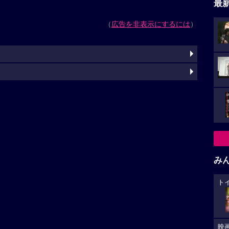
最
（
広告を非表示にするには
）
み
ト
映