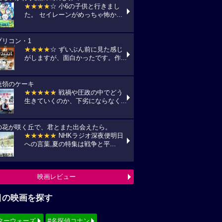
★★★★
☆ 小6の子供と行きまし
た。 セイレーンがめっちゃ怖か...
プリコン・1
★★★★
☆ ずいぶん前に見た感じ
がしますが、面白かったです。作...
統領のケーキ
★★★★★
戦禍や圧政の中でどう
生きていくのか、下劣にならなく...
の花が咲く丘で、君とまた出会えたら。
★★★★★
NHKラジオ深夜便明日
への言葉,夏の特集は戦争と平...
映画レビュー
目の映画を探す
ターウォーズ
#名探偵コナン