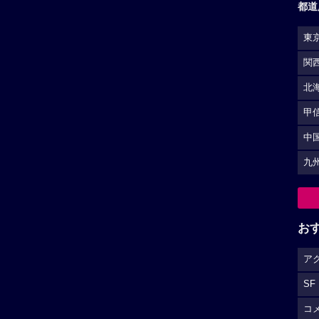
都道
東
関
北
甲
中
九
お
ア
SF
コ