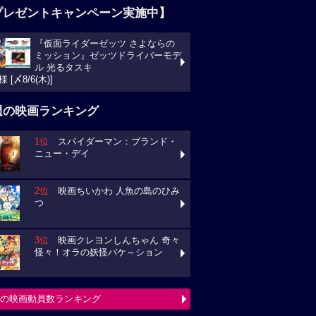
プレゼントキャンペーン実施中】
『仮面ライダーゼッツ さよならの
ミッション』ゼッツドライバーモデ
ル 光るタスキ
様 [〆8/6(木)]
週の映画ランキング
1位
スパイダーマン：ブランド・
ニュー・デイ
2位
映画ちいかわ 人魚の島のひみ
つ
3位
映画クレヨンしんちゃん 奇々
怪々！オラの妖怪バケ～ション
の映画動員数ランキング