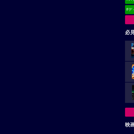
#デ
必
映