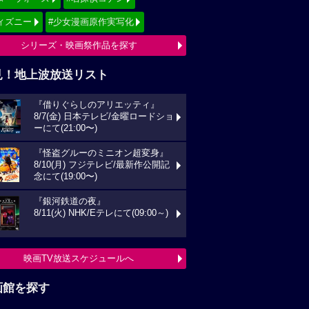
ィズニー
#少女漫画原作実写化
シリーズ・映画祭作品を探す
見！地上波放送リスト
『借りぐらしのアリエッティ』
8/7(金) 日本テレビ/金曜ロードショ
ーにて(21:00〜)
『怪盗グルーのミニオン超変身』
8/10(月) フジテレビ/最新作公開記
念にて(19:00〜)
『銀河鉄道の夜』
8/11(火) NHK/Eテレにて(09:00～)
映画TV放送スケジュールへ
画館を探す