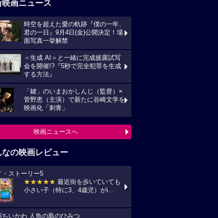
新映画ニュース
時空を超えた愛の軌跡『僕の一年、
君の一日』9月4日(金)公開決定！場
面写真一挙解禁
＜生成 AI＞と一緒に完成披露試写
会を開催!?『5秒で完全犯罪を生成
する方法』
「鍵」のいまおかしんじ（監督）×
菅野恵（主演）で新たに谷崎文学を
映画化「刺青」
映画ニュースへ
んなの映画レビュー
イ・ストーリー5
★★★★★
最近街を歩いていても
小さい子（特に3、4歳児）がi...
画ちいかわ 人魚の島のひみつ