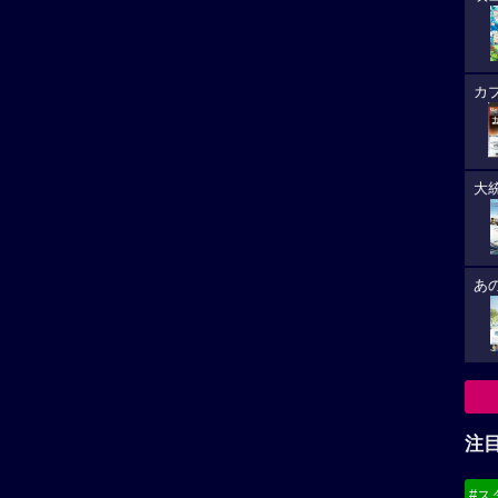
カ
大
あ
注
#ス