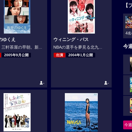
【
4名
のゆくえ
ウィニング・パス
今
三軒茶屋の早朝。新...
NBAの選手を夢見る北九...
2005年9月公開
出演
2004年1月公開
-
-
今週