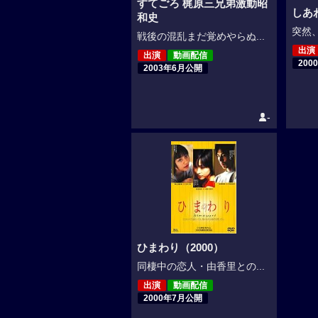
すてごろ 梶原三兄弟激動昭
しあ
和史
突然、
戦後の混乱まだ覚めやらぬ...
出演
出演
動画配信
200
2003年6月公開
-
ひまわり（2000）
同棲中の恋人・由香里との...
出演
動画配信
2000年7月公開