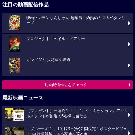
注目の動画配信作品
映画クレヨンしんちゃん 超華麗！灼熱のカスカベダンサ
ーズ
プロジェクト・ヘイル・メアリー
キングダム 大将軍の帰還
動画配信作品をチェック
最新映画ニュース
【プレゼント】一蓮托生！『グレイ・ミッション』アクリ
ルスタンドが抽選で5名様に当たる！
『ブルーヘロン』10月23日(金)公開決定！ポスタービジュ
アル&特報解禁―ある家族を巡る今...