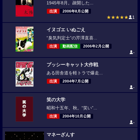
1945年8月。疎開した...
出演
2006年8月公開
★★★★★
1
イヌゴエ いぬごえ
“臭気判定士”の芹澤直喜...
出演
動画配信
2006年2月公開
-
プッシーキャット大作戦
ある田舎道を軽トラで爆走...
出演
2004年7月公開
-
笑の大学
昭和十五年、秋。“笑い”...
出演
2004年10月公開
-
マネーざんす