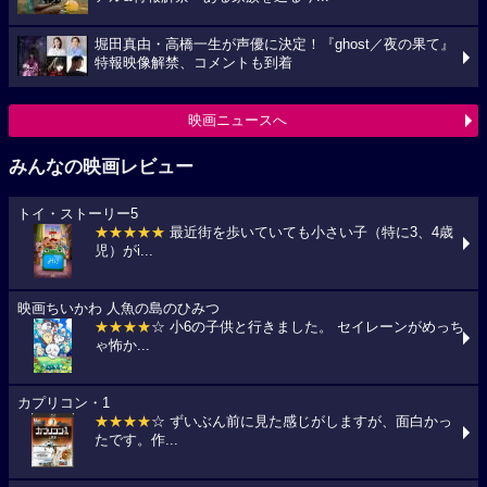
堀田真由・高橋一生が声優に決定！『ghost／夜の果て』
特報映像解禁、コメントも到着
映画ニュースへ
みんなの映画レビュー
トイ・ストーリー5
★★★★★
最近街を歩いていても小さい子（特に3、4歳
児）がi...
映画ちいかわ 人魚の島のひみつ
★★★★
☆ 小6の子供と行きました。 セイレーンがめっち
ゃ怖か...
カプリコン・1
★★★★
☆ ずいぶん前に見た感じがしますが、面白かっ
たです。作...