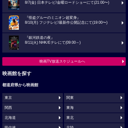
8/7(金) 日本テレビ/金曜ロードショーにて(21:00〜)
『怪盗グルーのミニオン超変身』
8/10(月) フジテレビ/最新作公開記念にて(19:00〜)
『銀河鉄道の夜』
8/11(火) NHK/Eテレにて(09:00～)
映画TV放送スケジュールへ
映画館を探す
都道府県から映画館
東京
関東
関西
東海
北海道
東北
甲信越
北陸