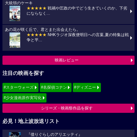
大統領のケーキ
★★★★★
戦禍や圧政の中でどう生きていくのか、下劣
にならなく...
あの花が咲く丘で、君とまた出会えたら。
★★★★★
NHKラジオ深夜便明日への言葉,夏の特集は戦
争と平...
映画レビュー
注目の映画を探す
#スターウォーズ
#名探偵コナン
#ディズニー
#少女漫画原作実写化
シリーズ・映画祭作品を探す
必見！地上波放送リスト
『借りぐらしのアリエッティ』