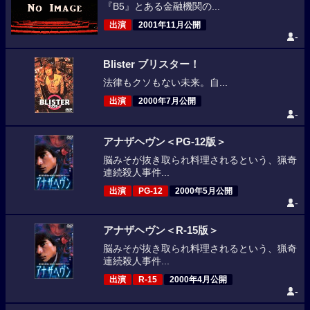
『B5』とある金融機関の...
出演
2001年11月公開
-
Blister ブリスター！
法律もクソもない未来。自...
出演
2000年7月公開
-
アナザヘヴン＜PG-12版＞
脳みそが抜き取られ料理されるという、猟奇
連続殺人事件...
出演
PG-12
2000年5月公開
-
アナザヘヴン＜R-15版＞
脳みそが抜き取られ料理されるという、猟奇
連続殺人事件...
出演
R-15
2000年4月公開
-