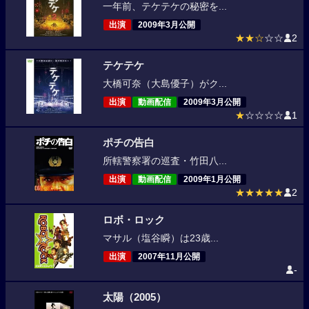
一年前、テケテケの秘密を...
出演
2009年3月公開
★★☆
☆☆
2
テケテケ
大橋可奈（大島優子）がク...
出演
動画配信
2009年3月公開
★
☆☆☆☆
1
ポチの告白
所轄警察署の巡査・竹田八...
出演
動画配信
2009年1月公開
★★★★★
2
ロボ・ロック
マサル（塩谷瞬）は23歳...
出演
2007年11月公開
-
太陽（2005）