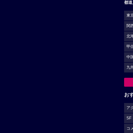
都道
東
関
北
甲
中
九
お
ア
SF
コ