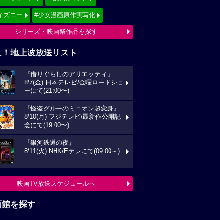
ィズニー
#少女漫画原作実写化
シリーズ・映画祭作品を探す
見！地上波放送リスト
『借りぐらしのアリエッティ』
8/7(金) 日本テレビ/金曜ロードショ
ーにて(21:00〜)
『怪盗グルーのミニオン超変身』
8/10(月) フジテレビ/最新作公開記
念にて(19:00〜)
『銀河鉄道の夜』
8/11(火) NHK/Eテレにて(09:00～)
映画TV放送スケジュールへ
画館を探す