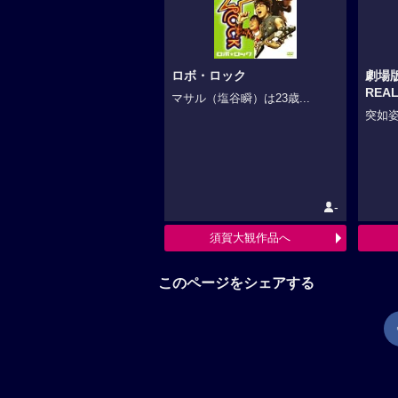
ロボ・ロック
劇場
REAL
マサル（塩谷瞬）は23歳...
突如姿
-
須賀大観作品へ
このページをシェアする