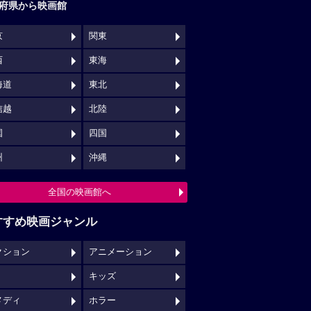
府県から映画館
京
関東
西
東海
海道
東北
信越
北陸
国
四国
州
沖縄
全国の映画館へ
すすめ映画ジャンル
クション
アニメーション
キッズ
メディ
ホラー