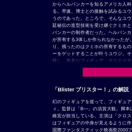
からヘルバンカーを知るアメリカ人科
る。早速、博士との接触を試みるユウ
うのであった。ところで、そんなユウ
廷秘伝の造型技術を受け継ぐクミホと
バンカーの制作者だった。ヘルバンカ
が所有する3体しか作られなかったが
り、残ったのはクミホの所有するもの
ーをゲットすることが叶うユウジ。そ
植し、有名なフィギュア・クリエイタ
密が隠されていたのである。それは、
御する装置のパスワードとして、ヘル
未来の砂漠。ユウジの子孫にあたる戦
にヘルバンカーの音声スイッチを押し
「Blister ブリスター！」の解説
幻のフィギュアを巡って、フィギュア
ィ。監督は「B―」の須賀大観。脚本
維宏が担当している。主演は「クロス
はフィギュアの中身が見えるように作
国際ファンタスティック映画祭2000