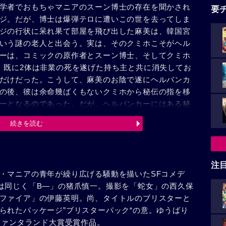
学者でおもちゃマニアのスーン博士の存在を聞かされ
要
ジ。だが、博士は爆弾テロに遭いこの世を去ってしま
ジの行状に呆れ果て部屋を飛び出した麻美は、韓国宮
いう謎の老人と出会う。実は、そのクミホこそがヘル
ーは、コミックの原作者とスーン博士、そしてクミホ
、既に2体は非業の死を遂げた持ち主と共に消失してお
だけだった。こうして、麻美のお陰で遂にヘルバンカ
の後、彼は余命幾ばくもないクミホから秘伝の指を移
ーとなるのであった。だが、ヘルバンカーにはある秘
地球の自転の研究をしていたスーン博士が、自転を制
続きを読む
バンカーの音声を使用していたことだった……。再び
士・フリーボーンは、地球を砂漠化から救う為、今正
た！
注
・マニアの青年が繰り広げる騒動を描いたSFコメデ
は同じく「B―」の猪爪慎一。撮影を「蛇女」の西久保
ファイア」の伊藤英明。尚、タイトルのブリスターと
られたパッケージ”ブリスターパック“の意。ゆうばり
ファンタランド大賞受賞作品。