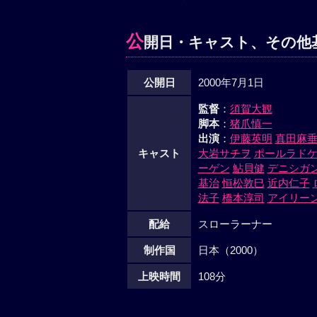
公
開日・キャスト、その他
公開日
2000年7月1日
監督
：
須賀大観
脚本
：
猪爪慎一
出演
：
伊藤英明
真田麻
キャスト
大岩サチヲ
ポールラド
ーゲン
鮎貝健
デニシガ
基治
恒松敦巳
近内仁子
法子
橋本淳司
アイリー
配給
スローラーナー
制作国
日本（2000）
上映時間
108分