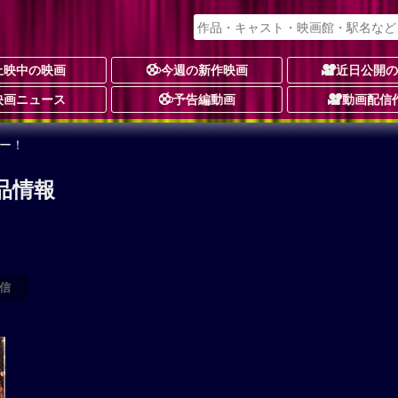
上映中の映画
今週の新作映画
近日公開
映画ニュース
予告編動画
動画配信
ター！
作品情報
信