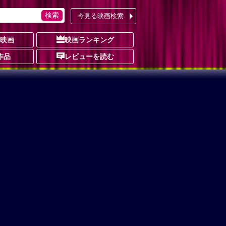
今見る映画検索
の映画
映画ランキング
作品
レビューを読む