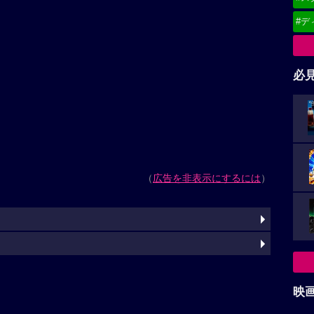
#デ
必
（
広告を非表示にするには
）
映