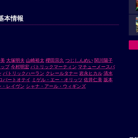
基本情報
垂美
大塚明夫
山崎裕太
櫻田宗久
つじしんめい
関川陽子
ケップ
今村明宏
パトリックマーティン
マチューメースバ
ン
パトリックハーラン
クレールタナー
岩永ヒカル
清水
ロバートオテイ
ミゲル・エー・オリッツ
佐井仁美
坂本
ン・レイヴン
シャナ・アール・ウィギンズ