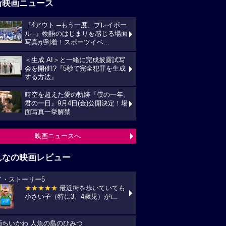
新映画ニュース
『4アウト ─もう一度、プレイボー
ル─』物語のはじまりを感じる場面
写真が到着！スポーツイベ...
＜生成 AI＞と一緒に完成披露試写
会を開催!?『5秒で完全犯罪を生成
する方法』
時空を超えた愛の軌跡『僕の一年、
君の一日』9月4日(金)公開決定！場
面写真一挙解禁
映画ニュースへ
んなの映画レビュー
イ・ストーリー5
★★★★★
最近街を歩いていても
小さい子（特に3、4歳児）がi...
画ちいかわ 人魚の島のひみつ