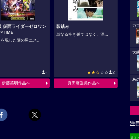
カ
版 仮面ライダーゼロワン
影踏み
×TIME
単なる空き巣ではなく、深...
を現した謎の男エス...
大
-
★★☆
☆☆
2
あ
伊藤英明作品へ
真田麻垂美作品へ
注
#ス