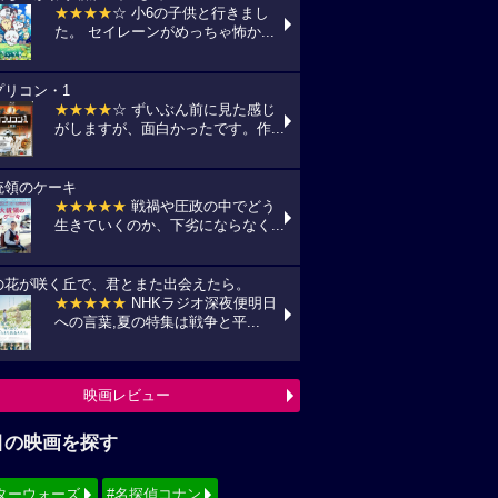
★★★★
☆ 小6の子供と行きまし
た。 セイレーンがめっちゃ怖か...
プリコン・1
★★★★
☆ ずいぶん前に見た感じ
がしますが、面白かったです。作...
統領のケーキ
★★★★★
戦禍や圧政の中でどう
生きていくのか、下劣にならなく...
の花が咲く丘で、君とまた出会えたら。
★★★★★
NHKラジオ深夜便明日
への言葉,夏の特集は戦争と平...
映画レビュー
目の映画を探す
ターウォーズ
#名探偵コナン