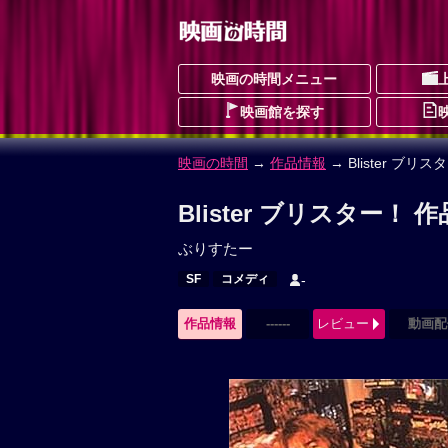
映画の時間メニュー
映画館を探す
映画の時間
→
作品情報
→ Blister ブリス
Blister ブリスター！ 
ぶりすたー
SF
コメディ
-
作品情報
------
レビュー
動画配