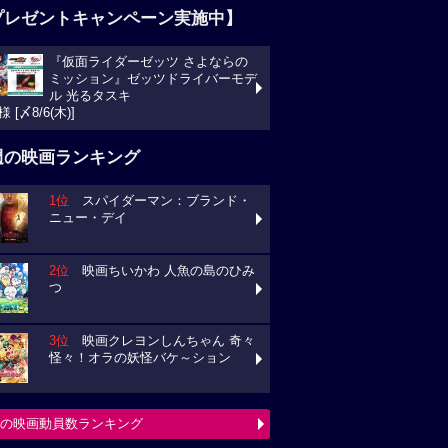
プレゼントキャンペーン実施中】
『仮面ライダーゼッツ さよならの
ミッション』ゼッツドライバーモデ
ル 光るタスキ
様 [〆8/6(木)]
週の映画ランキング
1位
スパイダーマン：ブランド・
ニュー・デイ
2位
映画ちいかわ 人魚の島のひみ
つ
3位
映画クレヨンしんちゃん 奇々
怪々！オラの妖怪バケ～ション
の映画動員数ランキング