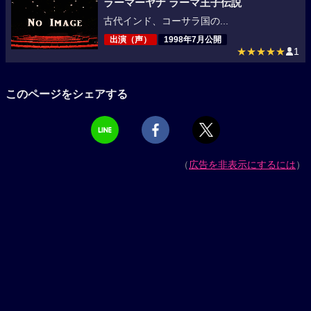
ラーマーヤナ ラーマ王子伝説
古代インド、コーサラ国の...
出演（声）
1998年7月公開
★★★★★
1
このページをシェアする
（
広告を非表示にするには
）