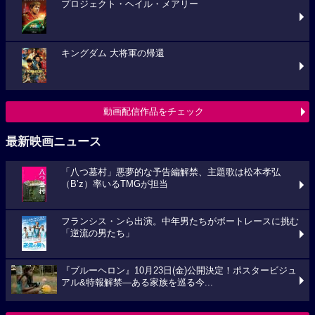
プロジェクト・ヘイル・メアリー
キングダム 大将軍の帰還
動画配信作品をチェック
最新映画ニュース
「八つ墓村」悪夢的な予告編解禁、主題歌は松本孝弘
（B’z）率いるTMGが担当
フランシス・ンら出演。中年男たちがボートレースに挑む
「逆流の男たち」
『ブルーヘロン』10月23日(金)公開決定！ポスタービジュ
アル&特報解禁―ある家族を巡る今...