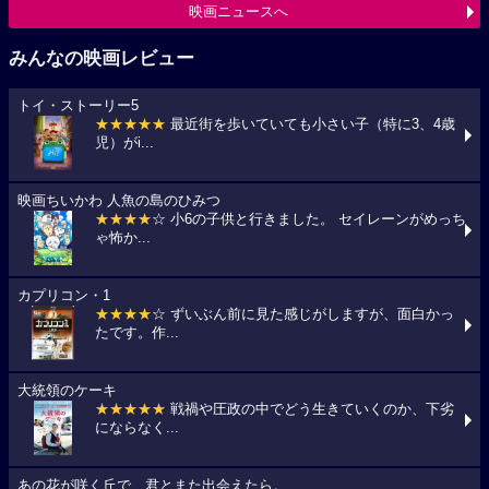
映画ニュースへ
みんなの映画レビュー
トイ・ストーリー5
★★★★★
最近街を歩いていても小さい子（特に3、4歳
児）がi...
映画ちいかわ 人魚の島のひみつ
★★★★
☆ 小6の子供と行きました。 セイレーンがめっち
ゃ怖か...
カプリコン・1
★★★★
☆ ずいぶん前に見た感じがしますが、面白かっ
たです。作...
大統領のケーキ
★★★★★
戦禍や圧政の中でどう生きていくのか、下劣
にならなく...
あの花が咲く丘で、君とまた出会えたら。