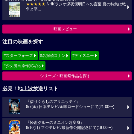
★★★★★
NHKラジオ深夜便明日への言葉,夏の特集は戦
争と平...
映画レビュー
注目の映画を探す
#スターウォーズ
#名探偵コナン
#ディズニー
#少女漫画原作実写化
シリーズ・映画祭作品を探す
必見！地上波放送リスト
『借りぐらしのアリエッティ』
8/7(金) 日本テレビ/金曜ロードショーにて(21:00〜)
『怪盗グルーのミニオン超変身』
8/10(月) フジテレビ/最新作公開記念にて(19:00〜)