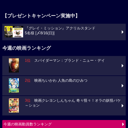
【プレゼントキャンペーン実施中】
『グレイ・ミッション』アクリルスタンド
5名様 [〆8/16(日)]
今週の映画ランキング
1位
スパイダーマン：ブランド・ニュー・デイ
2位
映画ちいかわ 人魚の島のひみつ
3位
映画クレヨンしんちゃん 奇々怪々！オラの妖怪バケ
～ション
今週の映画動員数ランキング