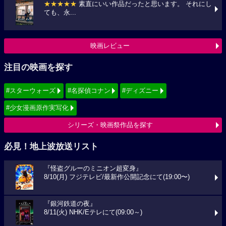
★★★★★
素直にいい作品だったと思います。 それにし
ても、永...
映画レビュー
注目の映画を探す
#スターウォーズ
#名探偵コナン
#ディズニー
#少女漫画原作実写化
シリーズ・映画祭作品を探す
必見！地上波放送リスト
『怪盗グルーのミニオン超変身』
8/10(月) フジテレビ/最新作公開記念にて(19:00〜)
『銀河鉄道の夜』
8/11(火) NHK/Eテレにて(09:00～)