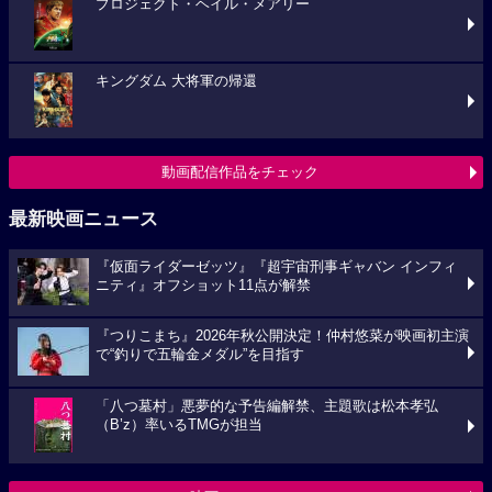
プロジェクト・ヘイル・メアリー
キングダム 大将軍の帰還
動画配信作品をチェック
最新映画ニュース
『仮面ライダーゼッツ』『超宇宙刑事ギャバン インフィ
ニティ』オフショット11点が解禁
『つりこまち』2026年秋公開決定！仲村悠菜が映画初主演
で“釣りで五輪金メダル”を目指す
「八つ墓村」悪夢的な予告編解禁、主題歌は松本孝弘
（B’z）率いるTMGが担当