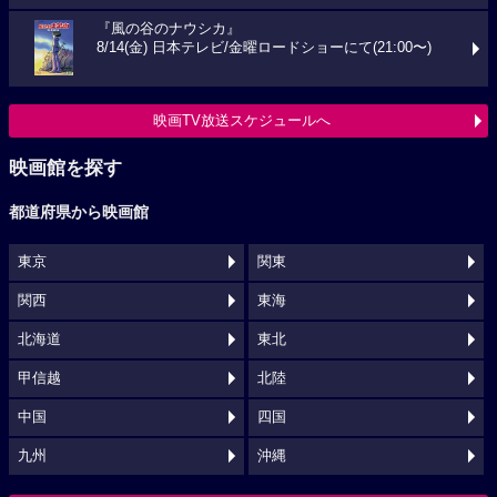
『風の谷のナウシカ』
8/14(金) 日本テレビ/金曜ロードショーにて(21:00〜)
映画TV放送スケジュールへ
映画館を探す
都道府県から映画館
東京
関東
関西
東海
北海道
東北
甲信越
北陸
中国
四国
九州
沖縄