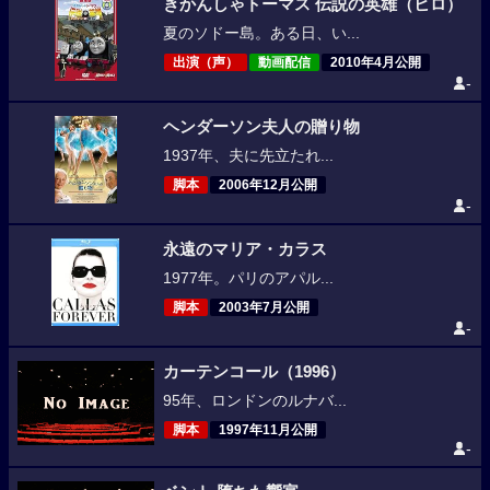
きかんしゃトーマス 伝説の英雄（ヒロ）
夏のソドー島。ある日、い...
出演（声）
動画配信
2010年4月公開
-
ヘンダーソン夫人の贈り物
1937年、夫に先立たれ...
脚本
2006年12月公開
-
永遠のマリア・カラス
1977年。パリのアパル...
脚本
2003年7月公開
-
カーテンコール（1996）
95年、ロンドンのルナバ...
脚本
1997年11月公開
-