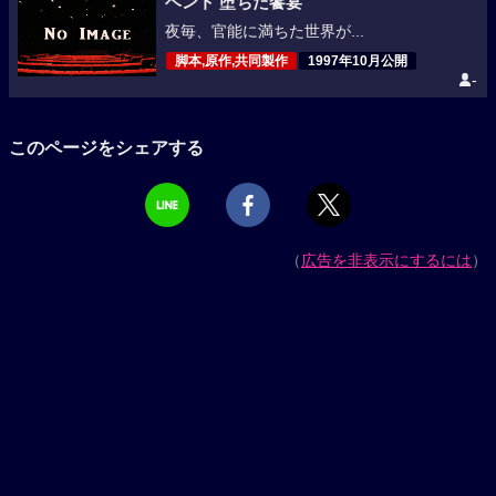
ベント 堕ちた饗宴
夜毎、官能に満ちた世界が...
脚本,原作,共同製作
1997年10月公開
-
このページをシェアする
（
広告を非表示にするには
）