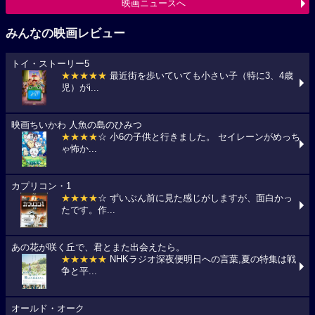
映画ニュースへ
みんなの映画レビュー
トイ・ストーリー5
★★★★★
最近街を歩いていても小さい子（特に3、4歳
児）がi...
映画ちいかわ 人魚の島のひみつ
★★★★
☆ 小6の子供と行きました。 セイレーンがめっち
ゃ怖か...
カプリコン・1
★★★★
☆ ずいぶん前に見た感じがしますが、面白かっ
たです。作...
あの花が咲く丘で、君とまた出会えたら。
★★★★★
NHKラジオ深夜便明日への言葉,夏の特集は戦
争と平...
オールド・オーク