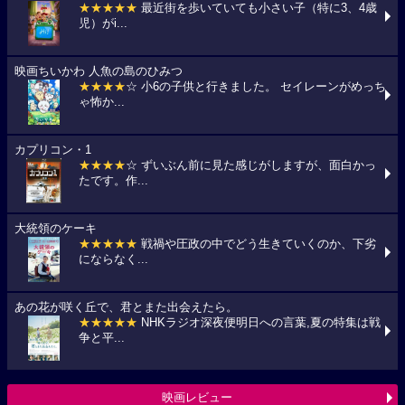
★★★★★
最近街を歩いていても小さい子（特に3、4歳
児）がi...
映画ちいかわ 人魚の島のひみつ
★★★★
☆ 小6の子供と行きました。 セイレーンがめっち
ゃ怖か...
カプリコン・1
★★★★
☆ ずいぶん前に見た感じがしますが、面白かっ
たです。作...
大統領のケーキ
★★★★★
戦禍や圧政の中でどう生きていくのか、下劣
にならなく...
あの花が咲く丘で、君とまた出会えたら。
★★★★★
NHKラジオ深夜便明日への言葉,夏の特集は戦
争と平...
映画レビュー