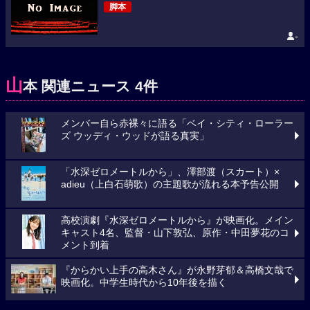
脚本
-
山
本 関連ニュース 4件
メンバー自ら赤裸々に語る「ベイ・シティ・ローラー
ズ ウッディ・ウッドが語る真実」
「水深ゼロメートルから」、澤部渡（スカート）×
adieu（上白石萌歌）の主題歌が流れる本予告公開
高校演劇『水深ゼロメートルから』が映画化。メイン
キャスト4名、監督・山下敦弘、原作・中田夢花のコ
メント到着
『からかい上手の高木さん』が永野芽郁＆高橋文哉で
映画化。中学生時代から10年後を描く