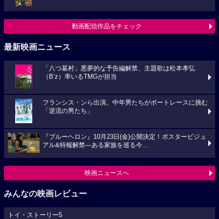
動画配信作品をチェック
最新映画ニュース
「八つ墓村」悪夢的な予告編解禁、主題歌は松本孝弘
（B’z）率いるTMGが担当
フランシス・ンら出演。中年男たちがボートレースに挑む
「逆流の男たち」
『ブルーヘロン』10月23日(金)公開決定！ポスタービジュ
アル&特報解禁―ある家族を巡る今...
映画ニュースへ
みんなの映画レビュー
トイ・ストーリー5