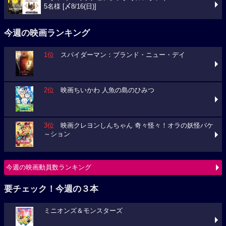
5名様 [〆8/16(日)]
今週の映画ランキング
1位
スパイダーマン：ブランド・ニュー・デイ
2位
映画ちいかわ 人魚の島のひみつ
3位
映画クレヨンしんちゃん 奇々怪々！オラの妖怪バケ
～ション
今週の映画動員数ランキング
要チェック！今週の３本
ミニオンズ＆モンスターズ