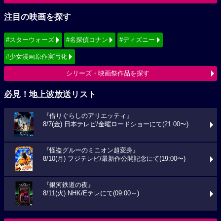
注目の映画を探す
#スターウォーズ
#名探偵コナン
#ディズニー
#少女漫画原作実写化
シリーズ・映画祭作品を探す
必見！地上波放送リスト
『借りぐらしのアリエッティ』
8/7(金) 日本テレビ/金曜ロードショーにて(21:00〜)
『怪盗グルーのミニオン超変身』
8/10(月) フジテレビ/最新作公開記念にて(19:00〜)
『銀河鉄道の夜』
8/11(火) NHK/Eテレにて(09:00～)