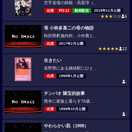
空手道場の師範・高梨淳（...
出演
PG-12
動画配信
2019年11月公開
★★★☆
☆
6
母 小林多喜二の母の物語
秋田県釈迦内村。小作農と...
出演
2017年2月公開
★★★★★
12
生きたい
長野県にある姨捨駅にひと...
出演
1999年1月公開
-
チンパオ 陳宝的故事
熊本に家族と暮らす76歳...
出演
1999年10月公開
-
やわらかい肌（1998）