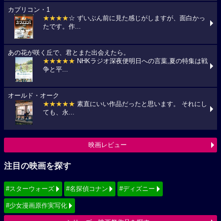
カプリコン・1
★★★★
☆ ずいぶん前に見た感じがしますが、面白かっ
たです。作...
あの花が咲く丘で、君とまた出会えたら。
★★★★★
NHKラジオ深夜便明日への言葉,夏の特集は戦
争と平...
オールド・オーク
★★★★★
素直にいい作品だったと思います。 それにし
ても、永...
映画レビュー
注目の映画を探す
#スターウォーズ
#名探偵コナン
#ディズニー
#少女漫画原作実写化