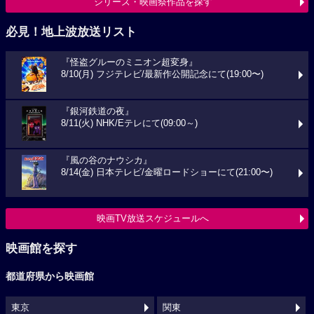
シリーズ・映画祭作品を探す
必見！地上波放送リスト
『怪盗グルーのミニオン超変身』
8/10(月) フジテレビ/最新作公開記念にて(19:00〜)
『銀河鉄道の夜』
8/11(火) NHK/Eテレにて(09:00～)
『風の谷のナウシカ』
8/14(金) 日本テレビ/金曜ロードショーにて(21:00〜)
映画TV放送スケジュールへ
映画館を探す
都道府県から映画館
東京
関東