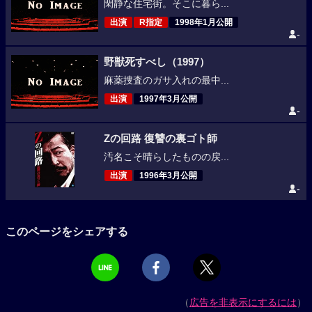
閑静な住宅街。そこに暮ら...
出演
R指定
1998年1月公開
-
野獣死すべし（1997）
麻薬捜査のガサ入れの最中...
出演
1997年3月公開
-
Zの回路 復讐の裏ゴト師
汚名こそ晴らしたものの戻...
出演
1996年3月公開
-
このページをシェアする
（
広告を非表示にするには
）