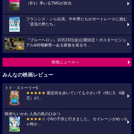
（B’z）率いるTMGが担当
フランシス・ンら出演。中年男たちがボートレースに挑む
「逆流の男たち」
『ブルーヘロン』10月23日(金)公開決定！ポスタービジュ
アル&特報解禁―ある家族を巡る今...
映画ニュースへ
みんなの映画レビュー
トイ・ストーリー5
★★★★★
最近街を歩いていても小さい子（特に3、4歳
児）がi...
映画ちいかわ 人魚の島のひみつ
★★★★
☆ 小6の子供と行きました。 セイレーンがめっち
ゃ怖か...