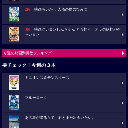
2位
映画ちいかわ 人魚の島のひみつ
3位
映画クレヨンしんちゃん 奇々怪々！オラの妖怪バケ
～ション
今週の映画動員数ランキング
要チェック！今週の３本
ミニオンズ＆モンスターズ
ブルーロック
あの星が降る丘で、君とまた出会いたい。