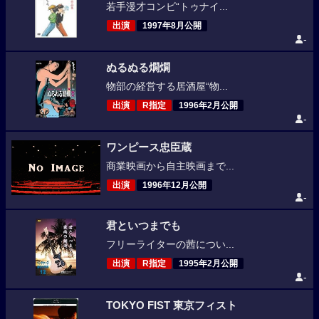
若手漫才コンビ“トゥナイ...
出演
1997年8月公開
-
ぬるぬる燗燗
物部の経営する居酒屋“物...
出演
R指定
1996年2月公開
-
ワンピース忠臣蔵
商業映画から自主映画まで...
出演
1996年12月公開
-
君といつまでも
フリーライターの茜につい...
出演
R指定
1995年2月公開
-
TOKYO FIST 東京フィスト