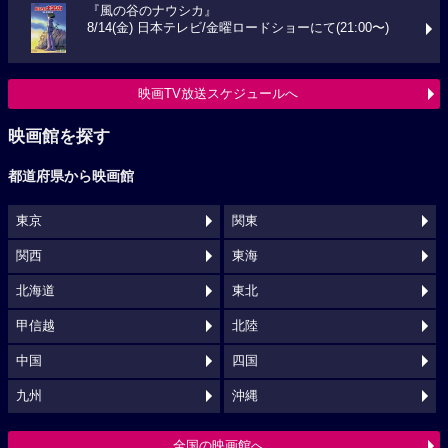
『風の谷のナウシカ』
8/14(金) 日本テレビ/金曜ロードショーにて(21:00〜)
映画TV放送スケジュールへ
映画館を探す
都道府県から映画館
東京
関東
関西
東海
北海道
東北
甲信越
北陸
中国
四国
九州
沖縄
全国の映画館へ