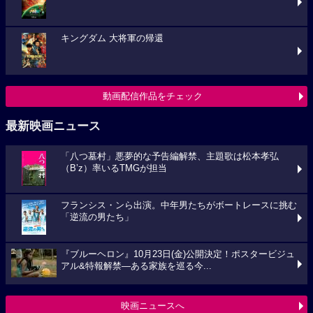
キングダム 大将軍の帰還
動画配信作品をチェック
最新映画ニュース
「八つ墓村」悪夢的な予告編解禁、主題歌は松本孝弘
（B’z）率いるTMGが担当
フランシス・ンら出演。中年男たちがボートレースに挑む
「逆流の男たち」
『ブルーヘロン』10月23日(金)公開決定！ポスタービジュ
アル&特報解禁―ある家族を巡る今...
映画ニュースへ