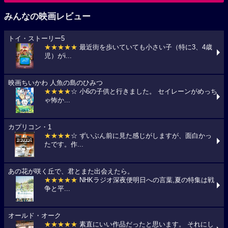
みんなの映画レビュー
トイ・ストーリー5
★★★★★
最近街を歩いていても小さい子（特に3、4歳
児）がi...
映画ちいかわ 人魚の島のひみつ
★★★★
☆ 小6の子供と行きました。 セイレーンがめっち
ゃ怖か...
カプリコン・1
★★★★
☆ ずいぶん前に見た感じがしますが、面白かっ
たです。作...
あの花が咲く丘で、君とまた出会えたら。
★★★★★
NHKラジオ深夜便明日への言葉,夏の特集は戦
争と平...
オールド・オーク
★★★★★
素直にいい作品だったと思います。 それにし