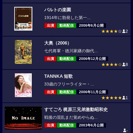
バルトの楽園
1914年に勃発した第一...
出演
動画配信
2006年6月公開
★★★★
☆
2
大奥（2006）
七代将軍・徳川家継の御代...
出演
動画配信
2006年12月公開
★★★★☆
8
TANNKA 短歌
33歳のフリーライター・...
出演
動画配信
2006年11月公開
★★★★★
1
すてごろ 梶原三兄弟激動昭和史
戦後の混乱まだ覚めやらぬ...
出演
動画配信
2003年6月公開
-