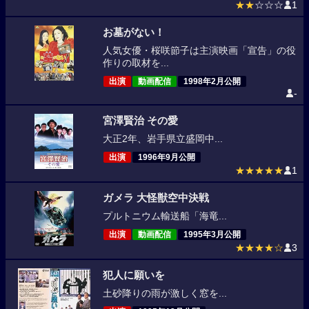
★★
☆☆☆
1
お墓がない！
人気女優・桜咲節子は主演映画「宣告」の役
作りの取材を...
出演
動画配信
1998年2月公開
-
宮澤賢治 その愛
大正2年、岩手県立盛岡中...
出演
1996年9月公開
★★★★★
1
ガメラ 大怪獣空中決戦
プルトニウム輸送船「海竜...
出演
動画配信
1995年3月公開
★★★★☆
3
犯人に願いを
土砂降りの雨が激しく窓を...