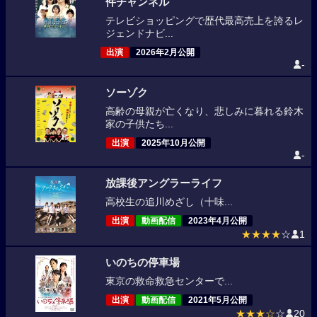
件チャンネル
テレビショッピングで歴代最高売上を誇るレ
ジェンドナビ...
出演
2026年2月公開
-
ソーゾク
高齢の母親が亡くなり、悲しみに暮れる鈴木
家の子供たち...
出演
2025年10月公開
-
放課後アングラーライフ
高校生の追川めざし（十味...
出演
動画配信
2023年4月公開
★★★★
☆
1
いのちの停車場
東京の救命救急センターで...
出演
動画配信
2021年5月公開
★★★☆
☆
20