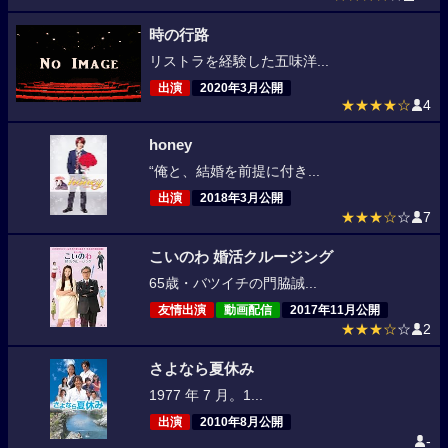
時の行路
リストラを経験した五味洋...
出演
2020年3月公開
★★★★☆
4
honey
“俺と、結婚を前提に付き...
出演
2018年3月公開
★★★☆
☆
7
こいのわ 婚活クルージング
65歳・バツイチの門脇誠...
友情出演
動画配信
2017年11月公開
★★★☆
☆
2
さよなら夏休み
1977 年 7 月。1...
出演
2010年8月公開
-