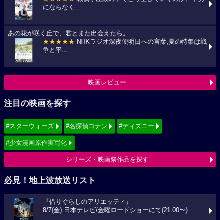
にならなく...
あの花が咲く丘で、君とまた出会えたら。
★★★★★
NHKラジオ深夜便明日への言葉,夏の特集は戦
争と平...
映画レビュー
注目の映画を探す
#スターウォーズ
#名探偵コナン
#ディズニー
#少女漫画原作実写化
シリーズ・映画祭作品を探す
必見！地上波放送リスト
『借りぐらしのアリエッティ』
8/7(金) 日本テレビ/金曜ロードショーにて(21:00〜)