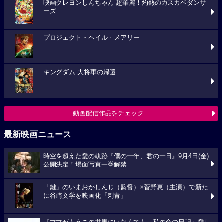
映画クレヨンしんちゃん 超華麗！灼熱のカスカベダンサ
ーズ
プロジェクト・ヘイル・メアリー
キングダム 大将軍の帰還
動画配信作品をチェック
最新映画ニュース
時空を超えた愛の軌跡『僕の一年、君の一日』9月4日(金)
公開決定！場面写真一挙解禁
「鍵」のいまおかしんじ（監督）×菅野恵（主演）で新た
に谷崎文学を映画化「刺青」