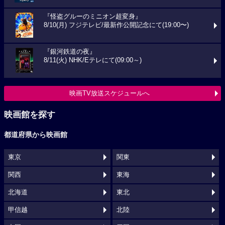
『怪盗グルーのミニオン超変身』
8/10(月) フジテレビ/最新作公開記念にて(19:00〜)
『銀河鉄道の夜』
8/11(火) NHK/Eテレにて(09:00～)
映画TV放送スケジュールへ
映画館を探す
都道府県から映画館
東京
関東
関西
東海
北海道
東北
甲信越
北陸