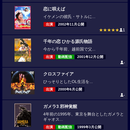
恋に唄えば
イケメンの彼氏・サトルに...
出演
2002年11月公開
★★★★★
1
千年の恋 ひかる源氏物語
今から千年前、越前国で父...
出演
動画配信
2001年12月公開
-
クロスファイア
ひっそりとしたOL生活を...
出演
2000年6月公開
-
ガメラ3 邪神覚醒
4年前の1995年、東京を舞台としたガメラと
ギャオス...
出演
動画配信
1999年3月公開