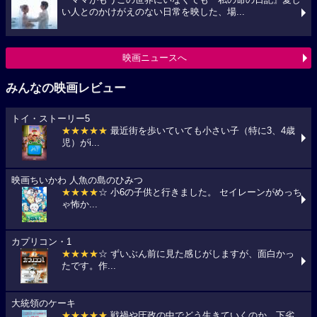
『ママがもうこの世界にいなくても 私の命の日記』愛し
い人とのかけがえのない日常を映した、場...
映画ニュースへ
みんなの映画レビュー
トイ・ストーリー5
★★★★★
最近街を歩いていても小さい子（特に3、4歳
児）がi...
映画ちいかわ 人魚の島のひみつ
★★★★
☆ 小6の子供と行きました。 セイレーンがめっち
ゃ怖か...
カプリコン・1
★★★★
☆ ずいぶん前に見た感じがしますが、面白かっ
たです。作...
大統領のケーキ
★★★★★
戦禍や圧政の中でどう生きていくのか、下劣