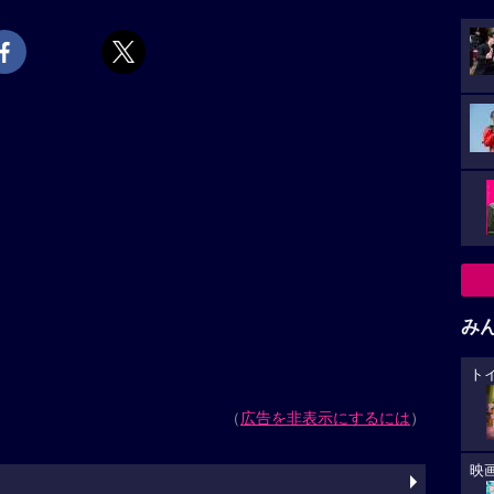
み
ト
（
広告を非表示にするには
）
映