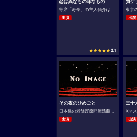
恋は異なもの味なもの
負ケ
寄席「寿亭」の主人仙介は...
東京の
出演
出演
★★★★★
1
その夜のひめごと
三十
日本橋の老舗鰹節問屋遠藤...
Xマス
出演
出演