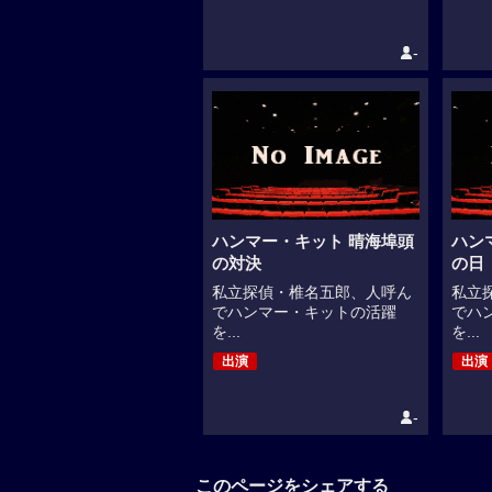
-
ハンマー・キット 晴海埠頭
ハン
の対決
の日
私立探偵・椎名五郎、人呼ん
私立
でハンマー・キットの活躍
でハ
を...
を...
出演
出演
-
このページをシェアする