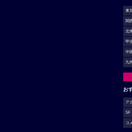
東
関
北
甲
中
九
お
ア
SF
コ