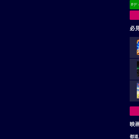
#デ
必
映
都道