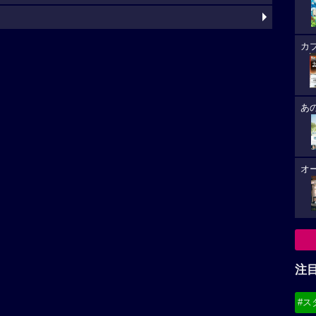
カ
あ
オ
注
#ス