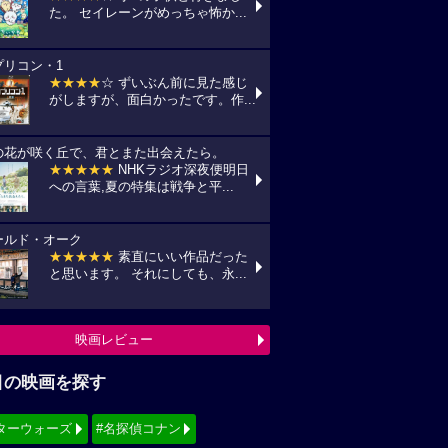
た。 セイレーンがめっちゃ怖か...
プリコン・1
★★★★
☆ ずいぶん前に見た感じ
がしますが、面白かったです。作...
の花が咲く丘で、君とまた出会えたら。
★★★★★
NHKラジオ深夜便明日
への言葉,夏の特集は戦争と平...
ールド・オーク
★★★★★
素直にいい作品だった
と思います。 それにしても、永...
映画レビュー
目の映画を探す
ターウォーズ
#名探偵コナン