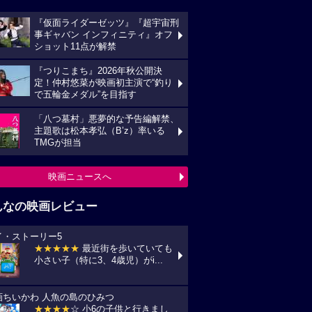
『仮面ライダーゼッツ』『超宇宙刑
事ギャバン インフィニティ』オフ
ショット11点が解禁
『つりこまち』2026年秋公開決
定！仲村悠菜が映画初主演で“釣り
で五輪金メダル”を目指す
「八つ墓村」悪夢的な予告編解禁、
主題歌は松本孝弘（B’z）率いる
TMGが担当
映画ニュースへ
んなの映画レビュー
イ・ストーリー5
★★★★★
最近街を歩いていても
小さい子（特に3、4歳児）がi...
画ちいかわ 人魚の島のひみつ
★★★★
☆ 小6の子供と行きまし