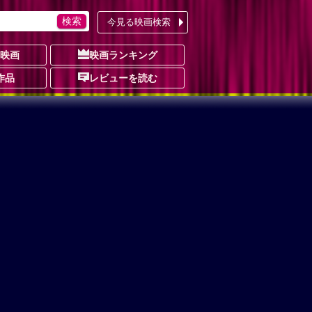
今見る映画検索
の映画
映画ランキング
作品
レビューを読む