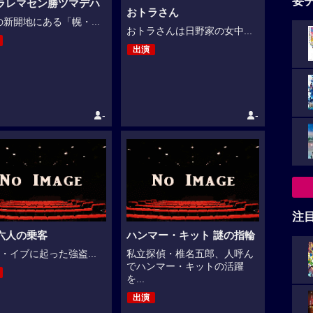
要
ラレマセン勝ツマデハ
おトラさん
新開地にある「幌・...
おトラさんは日野家の女中...
出演
-
-
注
六人の乗客
ハンマー・キット 謎の指輪
・イブに起った強盗...
私立探偵・椎名五郎、人呼ん
でハンマー・キットの活躍
を...
出演