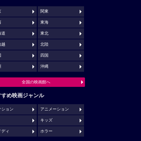
京
関東
西
東海
海道
東北
信越
北陸
国
四国
州
沖縄
全国の映画館へ
すすめ映画ジャンル
クション
アニメーション
キッズ
メディ
ホラー