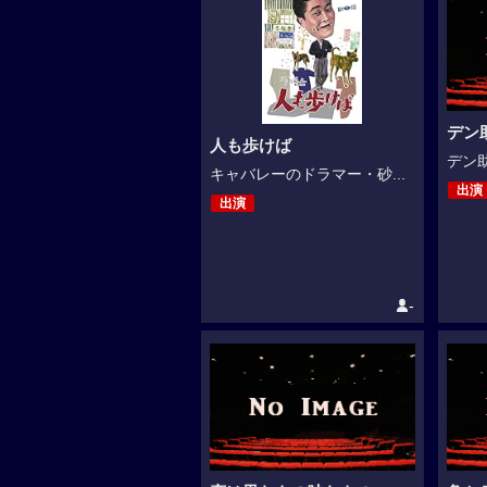
デン
人も歩けば
デン助
キャバレーのドラマー・砂...
出演
出演
-