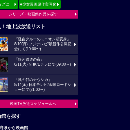
ィズニー
#少女漫画原作実写化
シリーズ・映画祭作品を探す
見！地上波放送リスト
『怪盗グルーのミニオン超変身』
8/10(月) フジテレビ/最新作公開記
念にて(19:00〜)
『銀河鉄道の夜』
8/11(火) NHK/Eテレにて(09:00～)
『風の谷のナウシカ』
8/14(金) 日本テレビ/金曜ロードシ
ョーにて(21:00〜)
映画TV放送スケジュールへ
画館を探す
府県から映画館