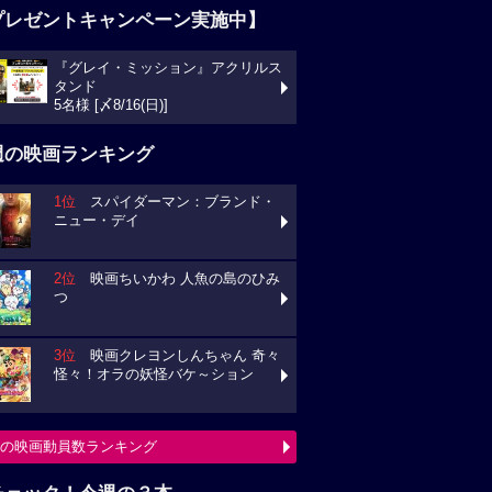
プレゼントキャンペーン実施中】
『グレイ・ミッション』アクリルス
タンド
5名様 [〆8/16(日)]
週の映画ランキング
1位
スパイダーマン：ブランド・
ニュー・デイ
2位
映画ちいかわ 人魚の島のひみ
つ
3位
映画クレヨンしんちゃん 奇々
怪々！オラの妖怪バケ～ション
の映画動員数ランキング