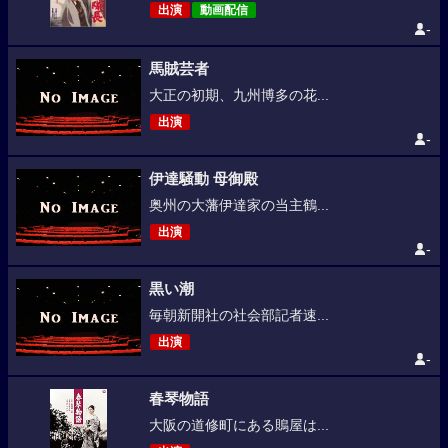
出演
動画配信
-
馬賊芸者
大正の初期、九州博多の花...
出演
-
伊達騒動 母御殿
奥州の大藩伊達家の当主鶴...
出演
-
黒い潮
毎朝新開社の社会部記者速...
出演
-
春琴物語
大阪の道修町にある鵙屋は...