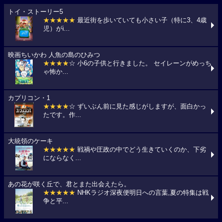
トイ・ストーリー5
★★★★★
最近街を歩いていても小さい子（特に3、4歳
児）がi...
映画ちいかわ 人魚の島のひみつ
★★★★
☆ 小6の子供と行きました。 セイレーンがめっち
ゃ怖か...
カプリコン・1
★★★★
☆ ずいぶん前に見た感じがしますが、面白かっ
たです。作...
大統領のケーキ
★★★★★
戦禍や圧政の中でどう生きていくのか、下劣
にならなく...
あの花が咲く丘で、君とまた出会えたら。
★★★★★
NHKラジオ深夜便明日への言葉,夏の特集は戦
争と平...