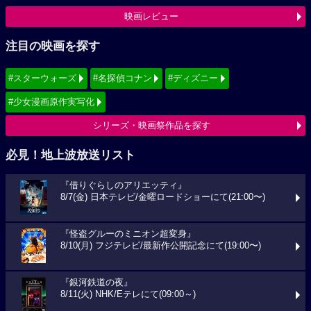
映画レビュー
注目の映画を探す
#スターウォーズ
#名探偵コナン
#ディズニー
#少女漫画原作実写化
シリーズ・映画祭作品を探す
必見！地上波放送リスト
『借りぐらしのアリエッティ』
8/7(金) 日本テレビ/金曜ロードショーにて(21:00〜)
『怪盗グルーのミニオン超変身』
8/10(月) フジテレビ/最新作公開記念にて(19:00〜)
『銀河鉄道の夜』
8/11(火) NHK/Eテレにて(09:00～)