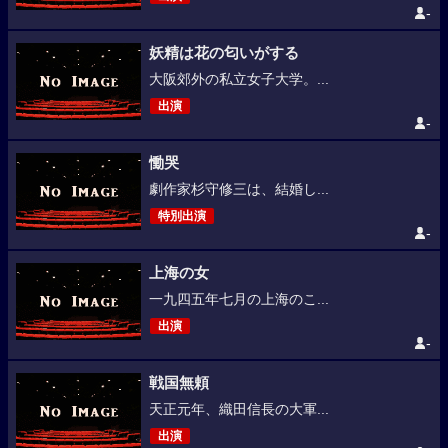
-
妖精は花の匂いがする
大阪郊外の私立女子大学。...
出演
-
慟哭
劇作家杉守修三は、結婚し...
特別出演
-
上海の女
一九四五年七月の上海のこ...
出演
-
戦国無頼
天正元年、織田信長の大軍...
出演