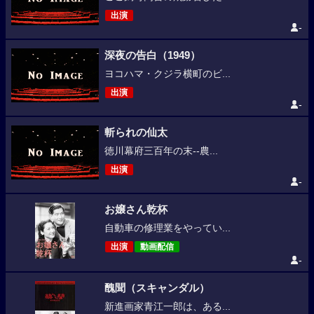
出演
-
深夜の告白（1949）
ヨコハマ・クジラ横町のビ...
出演
-
斬られの仙太
徳川幕府三百年の末--農...
出演
-
お嬢さん乾杯
自動車の修理業をやってい...
出演
動画配信
-
醜聞（スキャンダル）
新進画家青江一郎は、ある...