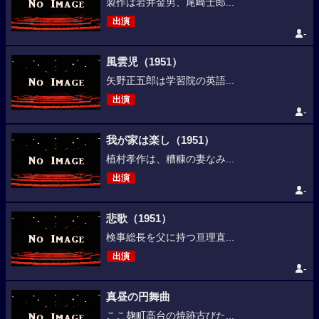
製作は岩井金男、尾崎士郎...
出演
-
風雲児（1951）
矢野正五郎は学習院の英語...
出演
-
我が家は楽し（1951）
植村孝作は、糟糠の妻なみ...
出演
-
悲歌（1951）
検事総長を父に持つ亘理直...
出演
-
真昼の円舞曲
ここ麹町高台の焼跡古びた...