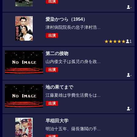
出演
-
愛染かつら（1954）
津村病院院長の息子津村浩...
出演
★★★★★
1
第二の接吻
山内倭文子は孤児の身を政...
出演
-
地の果てまで
江藤夏雄は学費生活費をは...
出演
-
早稲田大学
明治十五年、薩長藩閥の手...