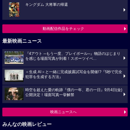
キングダム 大将軍の帰還
動画配信作品をチェック
最新映画ニュース
『4アウト ─もう一度、プレイボール─』物語のはじまり
を感じる場面写真が到着！スポーツイベ...
＜生成 AI＞と一緒に完成披露試写会を開催!?『5秒で完全
犯罪を生成する方法』
時空を超えた愛の軌跡『僕の一年、君の一日』9月4日(金)
公開決定！場面写真一挙解禁
映画ニュースへ
みんなの映画レビュー