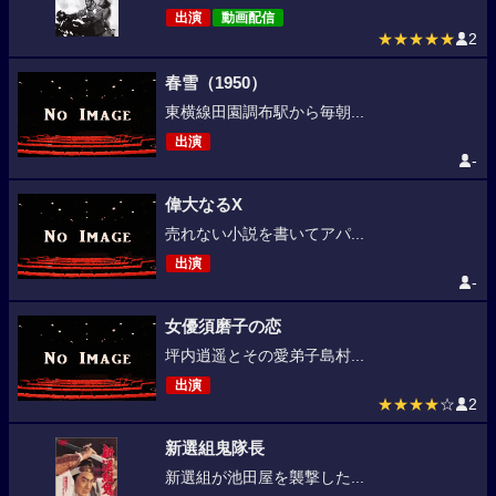
出演
動画配信
★★★★★
2
春雪（1950）
東横線田園調布駅から毎朝...
出演
-
偉大なるX
売れない小説を書いてアパ...
出演
-
女優須磨子の恋
坪内逍遥とその愛弟子島村...
出演
★★★★
☆
2
新選組鬼隊長
新選組が池田屋を襲撃した...