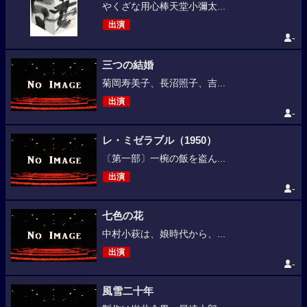
やくざな用心棒天堂小彌太...
出演
-
三つの結婚
菊岡寿美子、長沼照子、吉...
出演
-
レ・ミゼラブル（1950）
〔第一部〕一椀の飯を盗ん...
出演
-
七色の花
中村小萩は、娘時代から、...
出演
-
風雪二十年