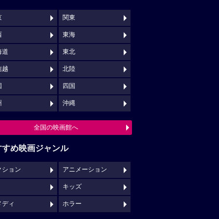
京
関東
西
東海
海道
東北
信越
北陸
国
四国
州
沖縄
全国の映画館へ
すすめ映画ジャンル
クション
アニメーション
キッズ
メディ
ホラー