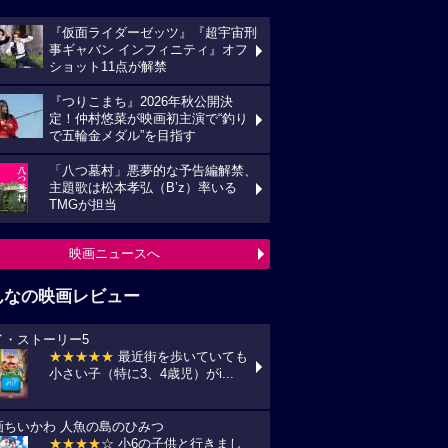
『仮面ライダーゼッツ』『超宇宙刑
事ギャバン インフィニティ』オフ
ショット11点が解禁
『つりこまち』2026年秋公開決
定！仲村悠菜が映画初主演で“釣り
で五輪金メダル”を目指す
「八つ墓村」悪夢的な予告編解禁、
主題歌は松本孝弘（B’z）率いる
TMGが担当
映画ニュースへ
んなの映画レビュー
イ・ストーリー5
★★★★★
最近街を歩いていても
小さい子（特に3、4歳児）がi...
画ちいかわ 人魚の島のひみつ
★★★★
☆ 小6の子供と行きまし