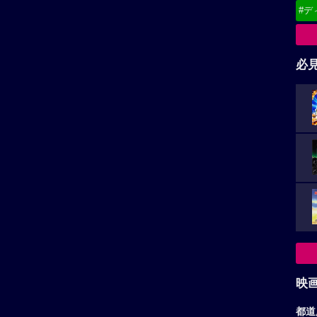
#デ
必
映
都道