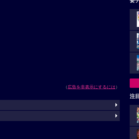
要
（
広告を非表示にするには
）
注