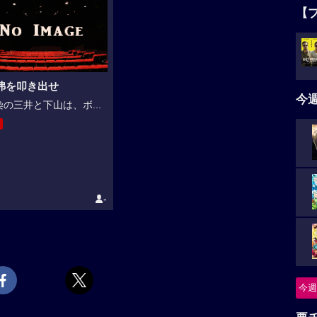
【
弗を叩き出せ
今
の三井と下山は、ボ...
-
今週