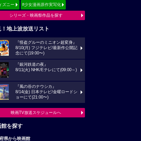
ィズニー
#少女漫画原作実写化
シリーズ・映画祭作品を探す
見！地上波放送リスト
『怪盗グルーのミニオン超変身』
8/10(月) フジテレビ/最新作公開記
念にて(19:00〜)
『銀河鉄道の夜』
8/11(火) NHK/Eテレにて(09:00～)
『風の谷のナウシカ』
8/14(金) 日本テレビ/金曜ロードシ
ョーにて(21:00〜)
映画TV放送スケジュールへ
画館を探す
府県から映画館