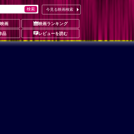
今見る映画検索
の映画
映画ランキング
作品
レビューを読む