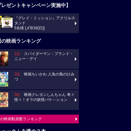
プレゼントキャンペーン実施中】
『グレイ・ミッション』アクリルス
タンド
5名様 [〆8/16(日)]
週の映画ランキング
1位
スパイダーマン：ブランド・
ニュー・デイ
2位
映画ちいかわ 人魚の島のひみ
つ
3位
映画クレヨンしんちゃん 奇々
怪々！オラの妖怪バケ～ション
の映画動員数ランキング