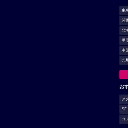
東
関
北
甲
中
九
お
ア
SF
コ