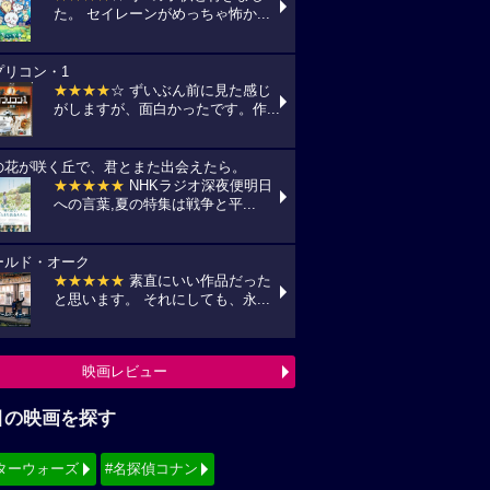
た。 セイレーンがめっちゃ怖か...
プリコン・1
★★★★
☆ ずいぶん前に見た感じ
がしますが、面白かったです。作...
の花が咲く丘で、君とまた出会えたら。
★★★★★
NHKラジオ深夜便明日
への言葉,夏の特集は戦争と平...
ールド・オーク
★★★★★
素直にいい作品だった
と思います。 それにしても、永...
映画レビュー
目の映画を探す
ターウォーズ
#名探偵コナン