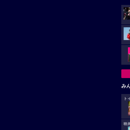
み
ト
映