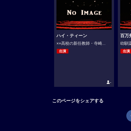
ハイ・ティーン
百万
××高校の新任教師・寺崎...
幼馴染
出演
出演
-
このページをシェアする