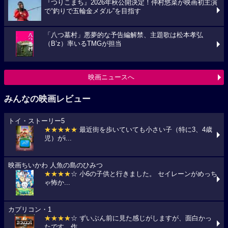
『つりこまち』2026年秋公開決定！仲村悠菜が映画初主演
で“釣りで五輪金メダル”を目指す
「八つ墓村」悪夢的な予告編解禁、主題歌は松本孝弘
（B’z）率いるTMGが担当
映画ニュースへ
みんなの映画レビュー
トイ・ストーリー5
★★★★★
最近街を歩いていても小さい子（特に3、4歳
児）がi...
映画ちいかわ 人魚の島のひみつ
★★★★
☆ 小6の子供と行きました。 セイレーンがめっち
ゃ怖か...
カプリコン・1
★★★★
☆ ずいぶん前に見た感じがしますが、面白かっ
たです。作...