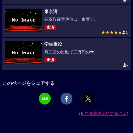
東京湾
麻薬取締官佐伯は、東亜ビ...
出演
★★★★★
1
学生重役
月二回の出勤で二万円のサ...
出演
-
このページをシェアする
（
広告を非表示にするには
）