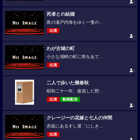
-
死者との結婚
夜の瀬戸内海をゆく一隻の...
出演
-
わが古城の町
小さな湖畔の町に祭をあて...
出演
-
二人で歩いた幾春秋
昭和二十一年、復員した野...
出演
動画配信
-
クレージーの花嫁と七人の仲間
赤坂にあるすし屋「にしき...
出演
-