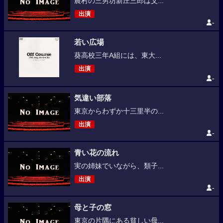
農村の三男坊新庄三郎は父...
出演
-
若い広場
葵高校三年A組には、東大...
出演
-
気違い部落
東京からわずか十三里半の...
出演
-
青い花の流れ
実の姉妹でいながら、類子...
出演
-
母と子の窓
東京の片隅にある貧しい母...