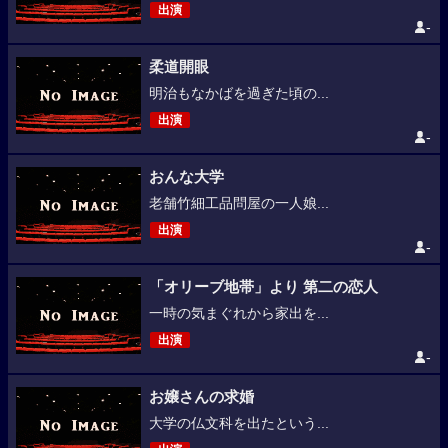
出演
-
柔道開眼
明治もなかばを過ぎた頃の...
出演
-
おんな大学
老舗竹細工品問屋の一人娘...
出演
-
「オリーブ地帯」より 第二の恋人
一時の気まぐれから家出を...
出演
-
お嬢さんの求婚
大学の仏文科を出たという...