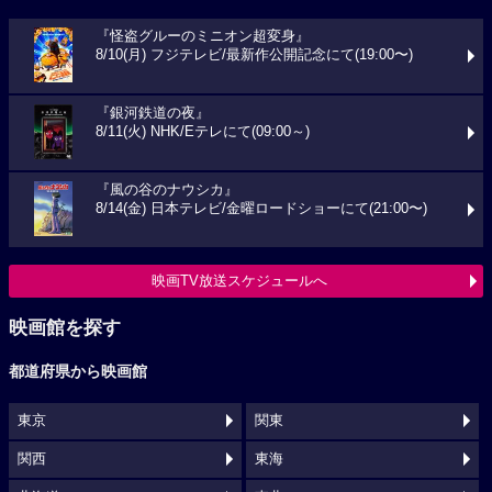
『怪盗グルーのミニオン超変身』
8/10(月) フジテレビ/最新作公開記念にて(19:00〜)
『銀河鉄道の夜』
8/11(火) NHK/Eテレにて(09:00～)
『風の谷のナウシカ』
8/14(金) 日本テレビ/金曜ロードショーにて(21:00〜)
映画TV放送スケジュールへ
映画館を探す
都道府県から映画館
東京
関東
関西
東海