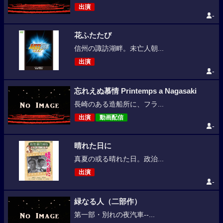
出演
-
花ふたたび
信州の諏訪湖畔。未亡人朝...
出演
-
忘れえぬ慕情 Printemps a Nagasaki
長崎のある造船所に、フラ...
出演
動画配信
-
晴れた日に
真夏の或る晴れた日。政治...
出演
-
緑なる人（二部作）
第一部・別れの夜汽車--...