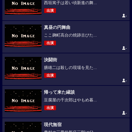
西垣篤子は若い頃新進の舞...
出演
-
真昼の円舞曲
ここ麹町高台の焼跡古びた...
出演
-
決闘街
膳雄二は殺しの現場を見た...
出演
-
帰って来た縁談
豆腐屋の千次郎はやもめ暮...
出演
-
現代無宿