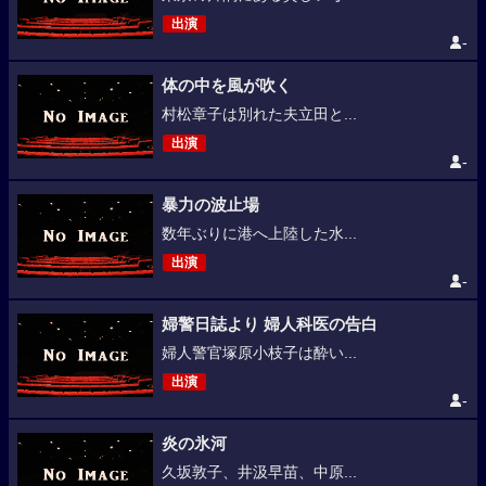
出演
-
体の中を風が吹く
村松章子は別れた夫立田と...
出演
-
暴力の波止場
数年ぶりに港へ上陸した水...
出演
-
婦警日誌より 婦人科医の告白
婦人警官塚原小枝子は酔い...
出演
-
炎の氷河
久坂敦子、井汲早苗、中原...