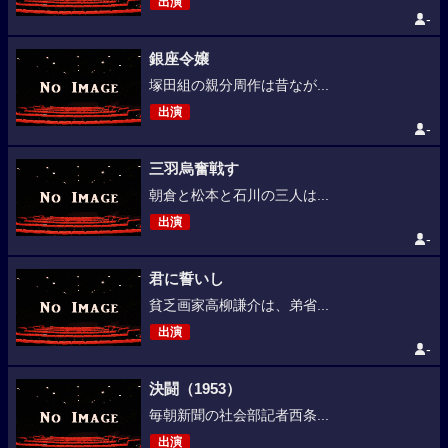
出演
-
銀座令嬢
塚田組の親分周作は昔なが...
出演
-
三羽烏奮戦す
朝倉と松本と石川の三人は...
出演
-
君に誓いし
貧乏画家高柳謙介は、弟省...
出演
-
決闘（1953）
毎朝新聞の社会部記者西条...
出演