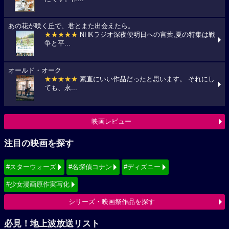
あの花が咲く丘で、君とまた出会えたら。
★★★★★
NHKラジオ深夜便明日への言葉,夏の特集は戦
争と平...
オールド・オーク
★★★★★
素直にいい作品だったと思います。 それにし
ても、永...
映画レビュー
注目の映画を探す
#スターウォーズ
#名探偵コナン
#ディズニー
#少女漫画原作実写化
シリーズ・映画祭作品を探す
必見！地上波放送リスト