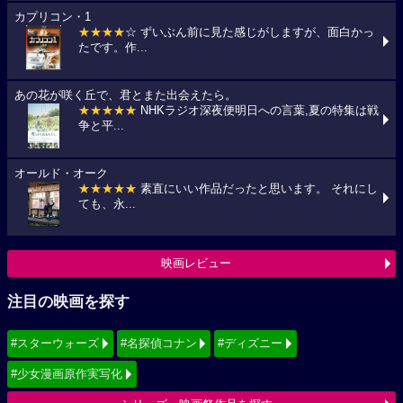
カプリコン・1
★★★★
☆ ずいぶん前に見た感じがしますが、面白かっ
たです。作...
あの花が咲く丘で、君とまた出会えたら。
★★★★★
NHKラジオ深夜便明日への言葉,夏の特集は戦
争と平...
オールド・オーク
★★★★★
素直にいい作品だったと思います。 それにし
ても、永...
映画レビュー
注目の映画を探す
#スターウォーズ
#名探偵コナン
#ディズニー
#少女漫画原作実写化