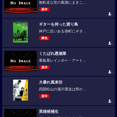
無軌道な世の風潮にまきこ...
原作
-
ギターを持った渡り鳥
神戸に近いある港町にギタ...
脚色
-
くたばれ愚連隊
看板屋レインボー・アート...
原作
-
大暴れ風来坊
四国松山の瀬川運送は県か...
原作
-
英雄候補生