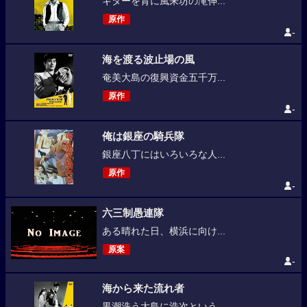
ギターを背に風来坊の滝伸...
原作
-
海を渡る波止場の風
奄美大島の復興資金五千万...
原作
-
俺は銀座の騎兵隊
銀座八丁にはいろいろな人...
原作
-
六三制愚連隊
ある晴れた日、横浜に向け...
原案
-
海から来た流れ者
黒潮洗う大島に浩次という...