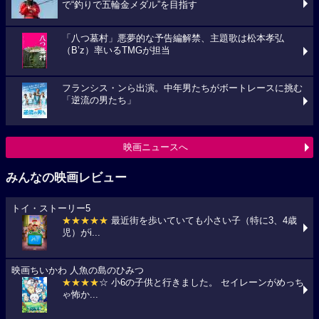
で“釣りで五輪金メダル”を目指す
「八つ墓村」悪夢的な予告編解禁、主題歌は松本孝弘
（B’z）率いるTMGが担当
フランシス・ンら出演。中年男たちがボートレースに挑む
「逆流の男たち」
映画ニュースへ
みんなの映画レビュー
トイ・ストーリー5
★★★★★
最近街を歩いていても小さい子（特に3、4歳
児）がi...
映画ちいかわ 人魚の島のひみつ
★★★★
☆ 小6の子供と行きました。 セイレーンがめっち
ゃ怖か...