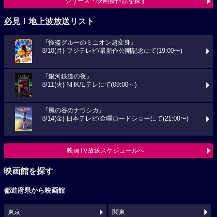
シリーズ・映画祭作品を探す
必見！地上波放送リスト
『怪盗グルーのミニオン超変身』
8/10(月) フジテレビ/最新作公開記念にて(19:00〜)
『銀河鉄道の夜』
8/11(火) NHK/Eテレにて(09:00～)
『風の谷のナウシカ』
8/14(金) 日本テレビ/金曜ロードショーにて(21:00〜)
映画TV放送スケジュールへ
映画館を探す
都道府県から映画館
東京
関東