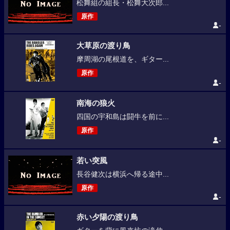
松舞組の組長・松舞大次郎...
原作
-
大草原の渡り鳥
摩周湖の尾根道を、ギター...
原作
-
南海の狼火
四国の宇和島は闘牛を前に...
原作
-
若い突風
長谷健次は横浜へ帰る途中...
原作
-
赤い夕陽の渡り鳥