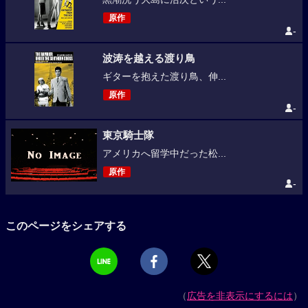
原作
-
波涛を越える渡り鳥
ギターを抱えた渡り鳥、伸...
原作
-
東京騎士隊
アメリカへ留学中だった松...
原作
-
このページをシェアする
（
広告を非表示にするには
）