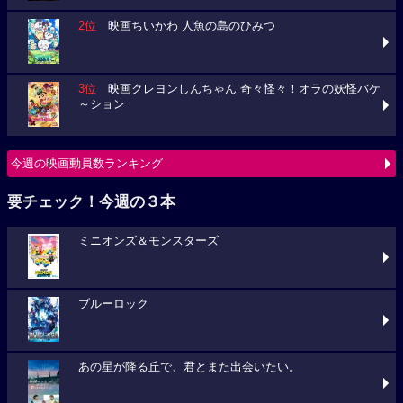
2位
映画ちいかわ 人魚の島のひみつ
3位
映画クレヨンしんちゃん 奇々怪々！オラの妖怪バケ
～ション
今週の映画動員数ランキング
要チェック！今週の３本
ミニオンズ＆モンスターズ
ブルーロック
あの星が降る丘で、君とまた出会いたい。