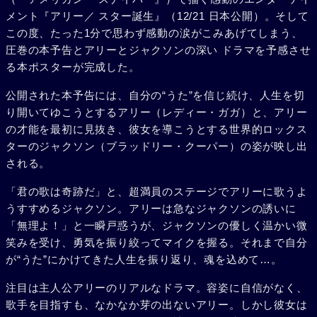
メント『アリー／ スター誕生』（12/21 日本公開）。そして
この度、たった1分で思わず感動の涙がこみあげてしまう、
圧巻の本予告とアリーとジャクソンの深い ドラマを予感させ
る本ポスターが完成した。
公開された本予告には、自分の“うた”を信じ続け、人生を切
り開いてゆこうとするアリー（レディー・ガガ）と、アリー
の才能を最初に見抜き、彼女を導こうとする世界的ロックス
ターのジャクソン（ブラッドリー・クーパー）の姿が映し出
される。
「君の歌は奇跡だ」と、超満員のステージでアリーに歌うよ
うすすめるジャクソン。アリーは急なジャクソンの誘いに
「無理よ！」と一瞬戸惑うが、ジャクソンの優しく温かい微
笑みを受け、勇気を振り絞ってマイクを握る。それまで自分
が“うた”にかけてきた人生を振り返り、魂を込めて…。
注目は主人公アリーのリアルなドラマ。容姿に自信がなく、
歌手を目指すも、なかなか芽の出ないアリー。しかし彼女は