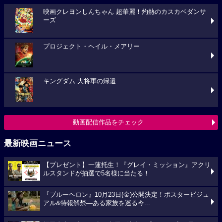
映画クレヨンしんちゃん 超華麗！灼熱のカスカベダンサ
ーズ
プロジェクト・ヘイル・メアリー
キングダム 大将軍の帰還
動画配信作品をチェック
最新映画ニュース
【プレゼント】一蓮托生！『グレイ・ミッション』アクリ
ルスタンドが抽選で5名様に当たる！
『ブルーヘロン』10月23日(金)公開決定！ポスタービジュ
アル&特報解禁―ある家族を巡る今...