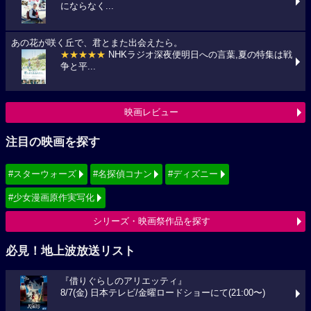
にならなく...
あの花が咲く丘で、君とまた出会えたら。
★★★★★
NHKラジオ深夜便明日への言葉,夏の特集は戦
争と平...
映画レビュー
注目の映画を探す
#スターウォーズ
#名探偵コナン
#ディズニー
#少女漫画原作実写化
シリーズ・映画祭作品を探す
必見！地上波放送リスト
『借りぐらしのアリエッティ』
8/7(金) 日本テレビ/金曜ロードショーにて(21:00〜)