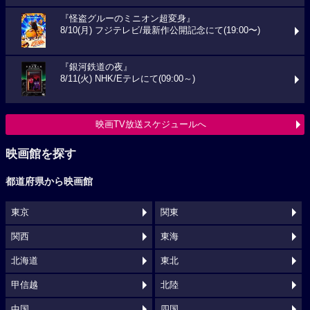
『怪盗グルーのミニオン超変身』
8/10(月) フジテレビ/最新作公開記念にて(19:00〜)
『銀河鉄道の夜』
8/11(火) NHK/Eテレにて(09:00～)
映画TV放送スケジュールへ
映画館を探す
都道府県から映画館
東京
関東
関西
東海
北海道
東北
甲信越
北陸
中国
四国