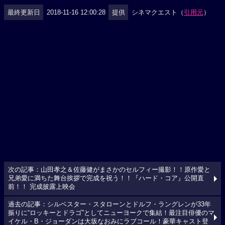
最終更新日
2018-11-16 12:00:28
提供
シネマクエスト（
引用元
）
次の記事：山田孝之＆佐藤健がまさかのセルフィー撮影！！原作愛と
兄弟愛に満ちた舞台挨拶で完成を祝う！！『ハード・コア』公開直
前！！ 完成披露上映会
過去の記事：シルベスター・スタローンとドルフ・ラングレンが33年
振りに“ロッキーとドラゴ”としてニューヨークで集結！最注目俳優のマ
イケル・B・ジョーダンは大坂なおみにラブコール！豪華キャスト登