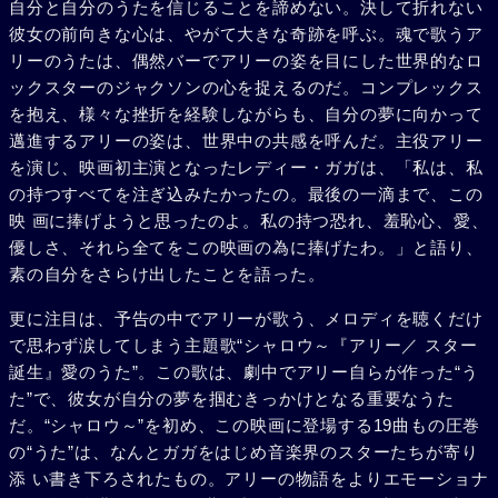
自分と自分のうたを信じることを諦めない。決して折れない
彼女の前向きな心は、やがて大きな奇跡を呼ぶ。魂で歌うア
リーのうたは、偶然バーでアリーの姿を目にした世界的なロ
ックスターのジャクソンの心を捉えるのだ。コンプレックス
を抱え、様々な挫折を経験しながらも、自分の夢に向かって
邁進するアリーの姿は、世界中の共感を呼んだ。主役アリー
を演じ、映画初主演となったレディー・ガガは、「私は、私
の持つすべてを注ぎ込みたかったの。最後の一滴まで、この
映 画に捧げようと思ったのよ。私の持つ恐れ、羞恥心、愛、
優しさ、それら全てをこの映画の為に捧げたわ。」と語り、
素の自分をさらけ出したことを語った。
更に注目は、予告の中でアリーが歌う、メロディを聴くだけ
で思わず涙してしまう主題歌“シャロウ～『アリー／ スター
誕生』愛のうた”。この歌は、劇中でアリー自らが作った“う
た”で、彼女が自分の夢を掴むきっかけとなる重要なうた
だ。“シャロウ～”を初め、この映画に登場する19曲もの圧巻
の“うた”は、なんとガガをはじめ音楽界のスターたちが寄り
添 い書き下ろされたもの。アリーの物語をよりエモーショナ