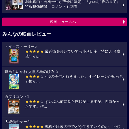
堀田真由・高橋一生が声優に決定！『ghost／夜の果て』
特報映像解禁、コメントも到着
映画ニュースへ
みんなの映画レビュー
トイ・ストーリー5
★★★★★
最近街を歩いていても小さい子（特に3、4歳
児）がi...
映画ちいかわ 人魚の島のひみつ
★★★★
☆ 小6の子供と行きました。 セイレーンがめっち
ゃ怖か...
カプリコン・1
★★★★
☆ ずいぶん前に見た感じがしますが、面白かっ
たです。作...
大統領のケーキ
★★★★★
戦禍や圧政の中でどう生きていくのか、下劣