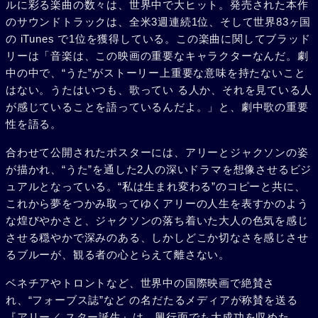
ルに彩る楽曲の数々は、世界中で大ヒット。発売された本作
のサウンドトラックは、全米3週連続1位、そして世界83ヶ国
の iTunes で1位を獲得している。この楽曲に関してブラッド
リーは「音楽は、この映画の重要なキャラクターなんだ。劇
中の中で、“うた”がストーリー上重要な意味を持たないこと
はない。うたはいつも、歌ってい る人か、それを見ている人
が感じていることを語っているんだよ。」と、劇中歌の重要
性を語る。
合わせて公開されたポスターには、アリーとジャクソンの姿
が描かれ、“うた”を通した2人の深いドラマを想像させるビジ
ュアルとなっている。“私は生まれ変わる”のコピーと共に、
これから夢をつかみ取ってゆくアリーの人生を表すかのよう
な煌びやかさと、ジャクソンの落ち着いた大人の色気を感じ
させる穏やかで深みのある、しかしどこか切なさを感じさせ
るブルーが、観る者の心とらえて離さない。
ベネチアやトロントなど、世界中の国際映画で絶賛さ
れ、“フォーブス誌”など の名だたるメディアが称賛を送る
『アリー／ スター誕生』は、興行面でも大成功を収めた。