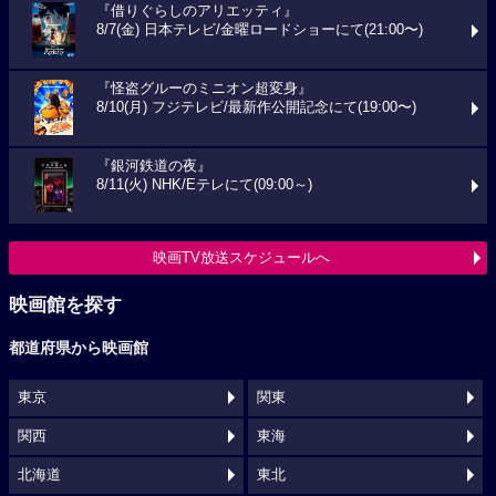
『借りぐらしのアリエッティ』
8/7(金) 日本テレビ/金曜ロードショーにて(21:00〜)
『怪盗グルーのミニオン超変身』
8/10(月) フジテレビ/最新作公開記念にて(19:00〜)
『銀河鉄道の夜』
8/11(火) NHK/Eテレにて(09:00～)
映画TV放送スケジュールへ
映画館を探す
都道府県から映画館
東京
関東
関西
東海
北海道
東北