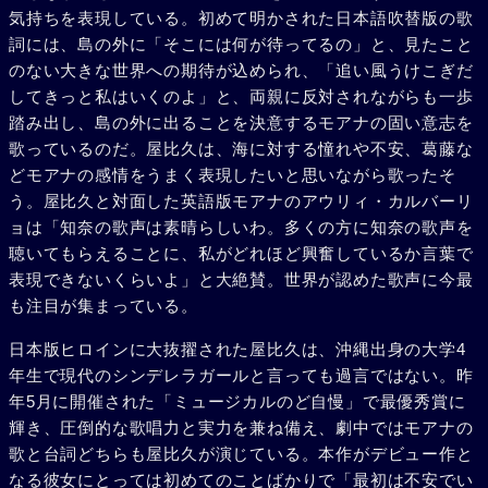
気持ちを表現している。初めて明かされた日本語吹替版の歌
詞には、島の外に「そこには何が待ってるの」と、見たこと
のない大きな世界への期待が込められ、「追い風うけこぎだ
してきっと私はいくのよ」と、両親に反対されながらも一歩
踏み出し、島の外に出ることを決意するモアナの固い意志を
歌っているのだ。屋比久は、海に対する憧れや不安、葛藤な
どモアナの感情をうまく表現したいと思いながら歌ったそ
う。屋比久と対面した英語版モアナのアウリィ・カルバーリ
ョは「知奈の歌声は素晴らしいわ。多くの方に知奈の歌声を
聴いてもらえることに、私がどれほど興奮しているか言葉で
表現できないくらいよ」と大絶賛。世界が認めた歌声に今最
も注目が集まっている。
日本版ヒロインに大抜擢された屋比久は、沖縄出身の大学4
年生で現代のシンデレラガールと言っても過言ではない。昨
年5月に開催された「ミュージカルのど自慢」で最優秀賞に
輝き、圧倒的な歌唱力と実力を兼ね備え、劇中ではモアナの
歌と台詞どちらも屋比久が演じている。本作がデビュー作と
なる彼女にとっては初めてのことばかりで「最初は不安でい