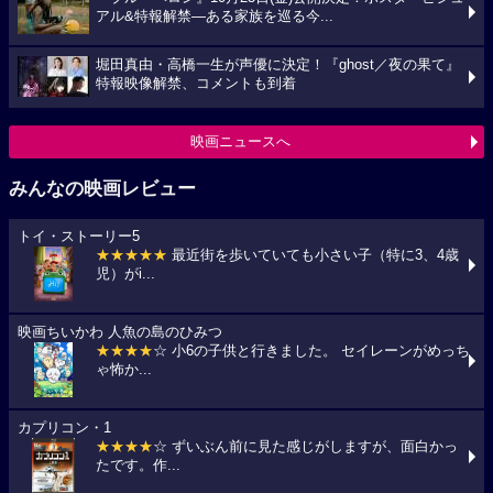
アル&特報解禁―ある家族を巡る今...
堀田真由・高橋一生が声優に決定！『ghost／夜の果て』
特報映像解禁、コメントも到着
映画ニュースへ
みんなの映画レビュー
トイ・ストーリー5
★★★★★
最近街を歩いていても小さい子（特に3、4歳
児）がi...
映画ちいかわ 人魚の島のひみつ
★★★★
☆ 小6の子供と行きました。 セイレーンがめっち
ゃ怖か...
カプリコン・1
★★★★
☆ ずいぶん前に見た感じがしますが、面白かっ
たです。作...