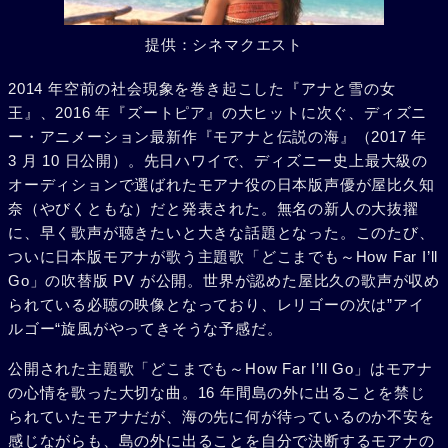
提供：シネマクエスト
2014 年空前の社会現象を巻き起こした『アナと雪の女
王』、2016 年『ズートピア』の大ヒットに次ぐ、ディズニ
ー・アニメーション最新作『モアナと伝説の海』（2017 年
3 月 10 日公開）。先日ハワイで、ディズニー史上最大級の
オーディションで選ばれたモアナ役の日本版声優が屋比久知
奈（やびくともな）だと発表された。無名の新人の大抜擢
に、早く歌声が聴きたいと大きな話題となった。このたび、
ついに日本版モアナが歌う主題歌「どこまでも～How Far I’ll
Go」の吹替版 PV が公開。世界が認めた屋比久の歌声が収め
られている必聴の映像となっており、レリゴーの次は”アイ
ルゴー“旋風がやってきそうな予感だ。
公開された主題歌「どこまでも～How Far I’ll Go」はモアナ
の心情を歌った大切な曲。16 年間島の外に出ることを禁じ
られていたモアナだが、海の先に何が待っているのか不安を
感じながらも、島の外に出ることを自分で決断するモアナの