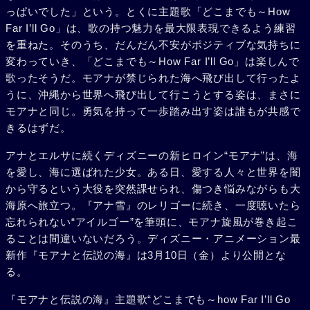
っぱいでした」という。とくに主題歌「どこまでも～How
Far I’ll Go」は、歌の持つ魅力を最大限表現できるよう練習
を重ねた。そのうち、だんだん不安がポジティブな気持ちに
変わっていき、「どこまでも～How Far I’ll Go」は楽しんで
歌ったそうだ。モアナが禁じられた海へ飛び出して行ったよ
うに、沖縄から世界へ飛び出して行こうとする姿は、まさに
モアナと同じ。勇気を持って一歩踏み出す姿は誰もが共感で
きるはずだ。
アナとエルサに続くディズニーの新ヒロイン“モアナ”は、海
を愛し、海に選ばれた少女。ある日、愛する人々と世界を闇
から守るという大役を突然課せられ、傷つき悩みながらも大
海原へ旅立つ。『アナ雪』のレリゴーに続き、一度聴いたら
忘れられない“アイルゴー”を筆頭に、モアナ旋風が巻き起こ
ることは間違いないだろう。ディズニー・アニメーション最
新作『モアナと伝説の海』は3月10日（金）より公開とな
る。
『モアナと伝説の海』主題歌“どこまでも～how Far I’ll Go