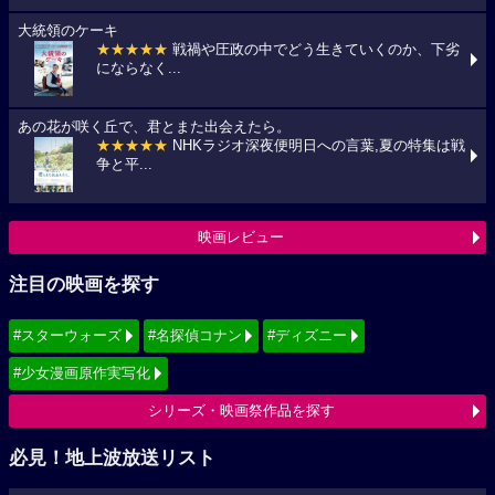
大統領のケーキ
★★★★★
戦禍や圧政の中でどう生きていくのか、下劣
にならなく...
あの花が咲く丘で、君とまた出会えたら。
★★★★★
NHKラジオ深夜便明日への言葉,夏の特集は戦
争と平...
映画レビュー
注目の映画を探す
#スターウォーズ
#名探偵コナン
#ディズニー
#少女漫画原作実写化
シリーズ・映画祭作品を探す
必見！地上波放送リスト