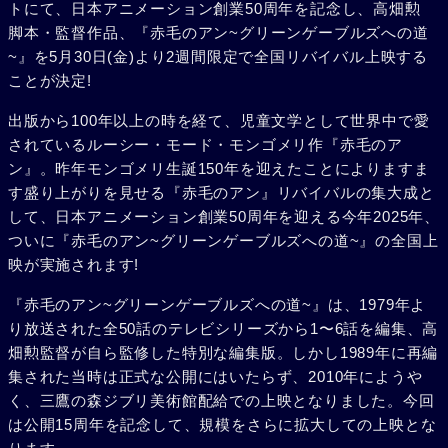
トにて、日本アニメーション創業50周年を記念し、高畑勲
脚本・監督作品、『赤毛のアン~グリーンゲーブルズへの道
~』を5月30日(金)より2週間限定で全国リバイバル上映する
ことが決定!
出版から100年以上の時を経て、児童文学として世界中で愛
されているルーシー・モード・モンゴメリ作『赤毛のア
ン』。昨年モンゴメリ生誕150年を迎えたことによりますま
す盛り上がりを見せる『赤毛のアン』リバイバルの集大成と
して、日本アニメーション創業50周年を迎える今年2025年、
ついに『赤毛のアン~グリーンゲーブルズへの道~』の全国上
映が実施されます!
『赤毛のアン~グリーンゲーブルズへの道~』は、1979年よ
り放送された全50話のテレビシリーズから1〜6話を編集、高
畑勲監督が自ら監修した特別な編集版。しかし1989年に再編
集された当時は正式な公開にはいたらず、2010年にようや
く、三鷹の森ジブリ美術館配給での上映となりました。今回
は公開15周年を記念して、規模をさらに拡大しての上映とな