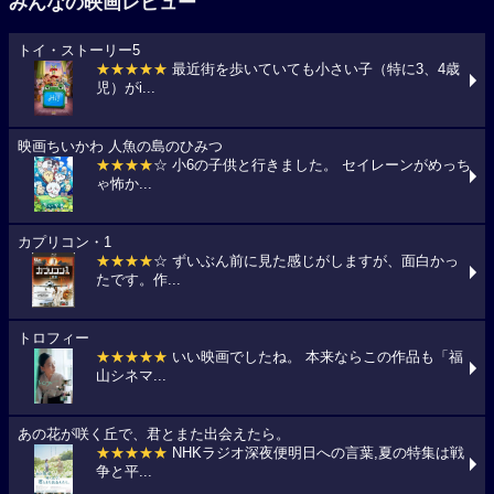
みんなの映画レビュー
トイ・ストーリー5
★★★★★
最近街を歩いていても小さい子（特に3、4歳
児）がi...
映画ちいかわ 人魚の島のひみつ
★★★★
☆ 小6の子供と行きました。 セイレーンがめっち
ゃ怖か...
カプリコン・1
★★★★
☆ ずいぶん前に見た感じがしますが、面白かっ
たです。作...
トロフィー
★★★★★
いい映画でしたね。 本来ならこの作品も「福
山シネマ...
あの花が咲く丘で、君とまた出会えたら。
★★★★★
NHKラジオ深夜便明日への言葉,夏の特集は戦
争と平...