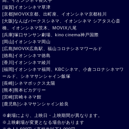
高、イオンシネマ長久手
[滋賀]イオンシネマ草津
[京都]MOVIX京都、出町座、イオンシネマ京都桂川
[大阪]なんばパークスシネマ、イオンシネマ シアタス心斎
橋、イオンシネマ茨木、MOVIX八尾
[兵庫]塚口サンサン劇場、kino cinema神戸国際
[岡山]イオンシネマ岡山
[広島]MOVIX広島駅、福山コロナシネマワールド
[徳島]イオンシネマ徳島
[香川]イオンシネマ綾川
[福岡]イオンシネマ福岡、KBCシネマ、小倉コロナシネマワ
ールド、シネマサンシャイン飯塚
[長崎]シネマボックス太陽
[熊本]熊本ピカデリー
[宮崎]宮崎キネマ館
[鹿児島]シネマサンシャイン姶良
※劇場により、上映日・上映期間が異なります。
※上映劇場が変更となる場合があります