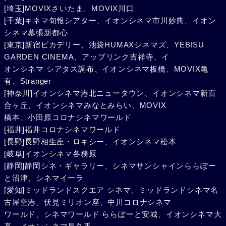
[埼玉]MOVIXさいたま、MOVIX川口
[千葉]キネマ旬報シアター、イオンシネマ市川妙典、イオン
シネマ幕張新都心
[東京]新宿ピカデリー、池袋HUMAXシネマズ、YEBISU
GARDEN CINEMA、アップリンク吉祥寺、イ
オンシネマ シアタス調布、イオンシネマ板橋、MOVIX亀
有、Stranger
[神奈川]イオンシネマ港北ニュータウン、イオンシネマ新百
合ヶ丘、イオンシネマみなとみらい、MOVIX
橋本、小田原コロナシネマワールド
[福井]福井コロナシネマワールド
[長野]長野相生座・ロキシー、イオンシネマ松本
[岐阜]イオンシネマ各務原
[静岡]静岡シネ・ギャラリー、シネマサンシャインららぽー
と沼津、シネマイーラ
[愛知]ミッドランドスクエア シネマ、ミッドランドシネマ名
古屋空港、伏見ミリオン座、中川コロナシネマ
ワールド、シネマワールド ららぽーと安城、イオンシネマ大