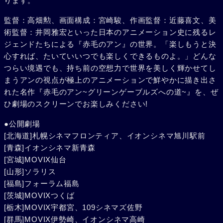
ります。
監督：高畑勲、画面構成：宮崎駿、作画監督：近藤喜文、美
術監督：井岡雅宏といった日本のアニメーション史に残るレ
ジェンドたちによる『赤毛のアン』の世界。「楽しもうと決
心すれば、たいていいつでも楽しくできるものよ。」どんな
つらい境遇でも、持ち前の空想力で世界を美しく輝かせてし
まうアンの視点が極上のアニメーションで鮮やかに描き出さ
れた名作『赤毛のアン~グリーンゲーブルズへの道~』を、ぜ
ひ劇場のスクリーンでお楽しみください!
●公開劇場
[北海道]札幌シネマフロンティア、イオンシネマ旭川駅前
[青森]イオンシネマ新青森
[宮城]MOVIX仙台
[山形]ソラリス
[福島]フォーラム福島
[茨城]MOVIXつくば
[栃木]MOVIX宇都宮、109シネマズ佐野
[群馬]MOVIX伊勢崎、イオンシネマ高崎