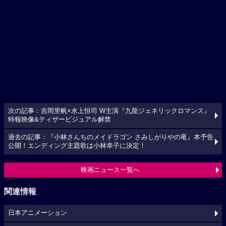
次の記事：吉岡里帆×水上恒司 W主演『九龍ジェネリックロマンス』
特報映像&ティザービジュアル解禁
過去の記事：『小林さんちのメイドラゴン さみしがりやの竜』本予告
公開！エンディング主題歌は小林幸子に決定！
映画ニュース一覧へ
関連情報
日本アニメーション