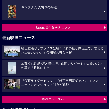
キングダム 大将軍の帰還
動画配信作品をチェック
最新映画ニュース
福山雅治がサプライズ登壇！『あの星が降る丘で、君とま
た出会いたい。』公開記念舞台挨拶
加藤拓也監督×黒木華主演。山間のリゾートで夫婦のズレ
が募る「日曜のあと」
『仮面ライダーゼッツ』『超宇宙刑事ギャバン インフィ
ニティ』オフショット11点が解禁
映画ニュースへ