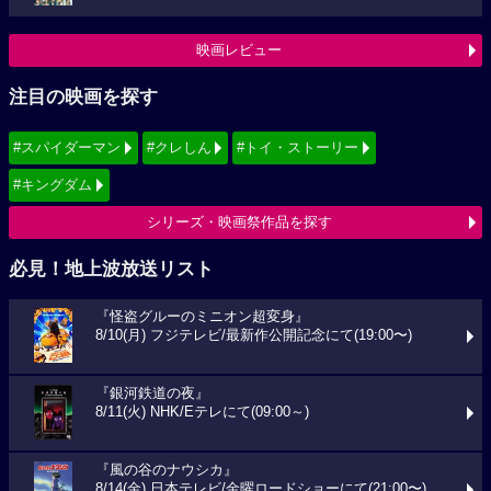
映画レビュー
注目の映画を探す
#スパイダーマン
#クレしん
#トイ・ストーリー
#キングダム
シリーズ・映画祭作品を探す
必見！地上波放送リスト
『怪盗グルーのミニオン超変身』
8/10(月) フジテレビ/最新作公開記念にて(19:00〜)
『銀河鉄道の夜』
8/11(火) NHK/Eテレにて(09:00～)
『風の谷のナウシカ』
8/14(金) 日本テレビ/金曜ロードショーにて(21:00〜)