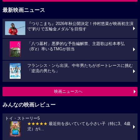
最新映画ニュース
『つりこまち』2026年秋公開決定！仲村悠菜が映画初主演
で“釣りで五輪金メダル”を目指す
「八つ墓村」悪夢的な予告編解禁、主題歌は松本孝弘
（B’z）率いるTMGが担当
フランシス・ンら出演。中年男たちがボートレースに挑む
「逆流の男たち」
映画ニュースへ
みんなの映画レビュー
トイ・ストーリー5
★★★★★
最近街を歩いていても小さい子（特に3、4歳
児）がi...