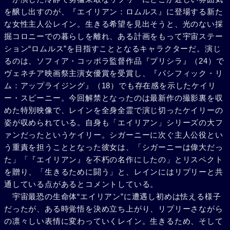
を醸し出すのが、『エイリアン：ロムルス』に登場する新た
な女性主人公レイン。生きる希望を見出そうと、光のない採
掘コロニーでの暮らしを離れ、ある計画をもって宇宙ステー
ション“ロムルス”を目指すこととなるキャラクターだ。演じ
るのは、ソフィア・コッポラ監督作品『プリシラ』（24）で
ヴェネチア映画祭主演女優賞を受賞し、『パシフィック・リ
ム：アップライジング』（18）でも存在感を示したケイリ
ー・スピーニー。今回解禁となったのは最新作の撮影裏を収
めた特別映像で、レインを全身全霊で演じ切ったケイリーの
姿が収められている。自身も「エイリアン」シリーズの大フ
ァンだったというケイリー。シガーニーに次ぐ主人公役とい
う重責を担うこととなった彼女は、「シガーニーは偉大だっ
た」「『エイリアン』を不朽の名作にしたの」とリスペクト
を贈り、「生きるために闘う」と、レインにはリプリーと共
通している点があるとコメントしている。
宇宙最恐の生命体“エイリアン”に遭遇し初めは怯える様子
だったが、ある時覚悟を決め立ち上がり、リプリーさながら
の凛々しい表情に変わっていくレイン。生きるため、そして