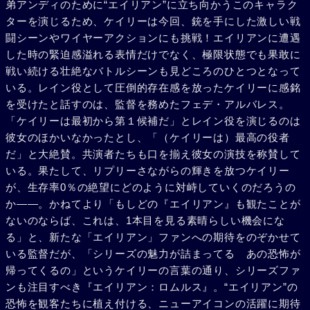
弟アンディのために“エイリアン”に立ち向かうこのキャラク
ターを演じるため、ケイリーは今回、銃を手にした激しい戦
闘シーンやワイヤーアクションにも挑戦！エイリアンに遭遇
した時の緊迫感溢れる表情だけでなく、極限状態でも果敢に
戦い続ける壮絶なバトルシーンも見どころのひとつとなって
いる。レイン役として圧倒的存在感を放ったケイリーに感銘
を受けたと話すのは、監督を務めたフェデ・アルバレス。
「ケイリーは最初から第１候補だ」とレイン役を演じるのは
彼女のほかいなかったとし、「（ケイリーは）最高の役者
だ」と大絶賛。共演者たちも口を揃え彼女の演技を称賛して
いる。果たして、リプリーさながらの輝きを放つケイリー
が、生存率0％の絶望にどのように対峙していくのだろうの
か――。かねてより「もしどの『エイリアン』も観たことが
ないのならば、これは、1本目を見る素晴らしい機会にな
る」と、新たな「エイリアン」ファンへの期待をのぞかせて
いる監督だが、「シリーズの魅力が詰まってる あの恐怖が
帰ってくるの」というケイリーの言葉の通り、シリーズファ
ンも注目すべき『エイリアン：ロムルス』。“エイリアン”の
恐怖を観客たちに植え付ける、ニューアイコンの活躍に期待