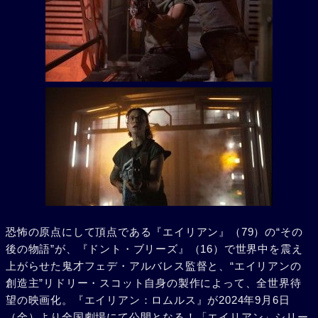
恐怖の原点にして頂点である『エイリアン』（79）の“その
後の物語”が、『ドント・ブリーズ』（16）で世界中を震え
上がらせた鬼才フェデ・アルバレス監督と、“エイリアンの
創造主”リドリー・スコット自身の製作によって、全世界待
望の映画化。『エイリアン：ロムルス』が2024年9月6日
（金）より全国劇場にて公開となる！「エイリアン」シリー