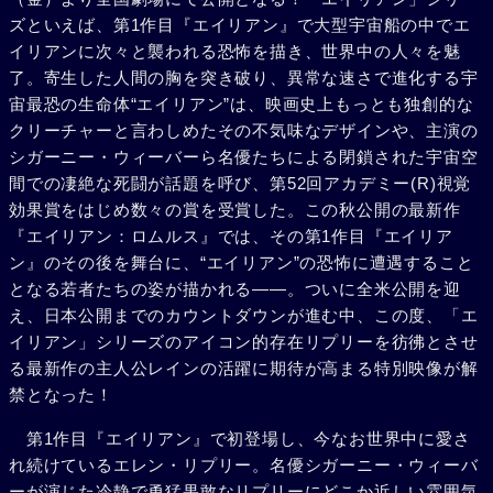
ズといえば、第1作目『エイリアン』で大型宇宙船の中でエ
イリアンに次々と襲われる恐怖を描き、世界中の人々を魅
了。寄生した人間の胸を突き破り、異常な速さで進化する宇
宙最恐の生命体“エイリアン”は、映画史上もっとも独創的な
クリーチャーと言わしめたその不気味なデザインや、主演の
シガーニー・ウィーバーら名優たちによる閉鎖された宇宙空
間での凄絶な死闘が話題を呼び、第52回アカデミー(R)視覚
効果賞をはじめ数々の賞を受賞した。この秋公開の最新作
『エイリアン：ロムルス』では、その第1作目『エイリア
ン』のその後を舞台に、“エイリアン”の恐怖に遭遇すること
となる若者たちの姿が描かれる――。ついに全米公開を迎
え、日本公開までのカウントダウンが進む中、この度、「エ
イリアン」シリーズのアイコン的存在リプリーを彷彿とさせ
る最新作の主人公レインの活躍に期待が高まる特別映像が解
禁となった！
第1作目『エイリアン』で初登場し、今なお世界中に愛さ
れ続けているエレン・リプリー。名優シガーニー・ウィーバ
ーが演じた冷静で勇猛果敢なリプリーにどこか近しい雰囲気