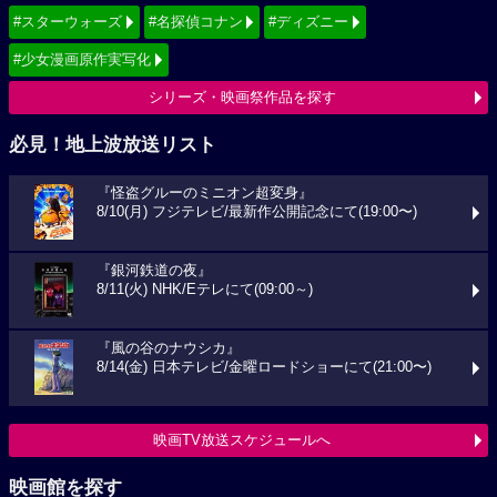
#スターウォーズ
#名探偵コナン
#ディズニー
#少女漫画原作実写化
シリーズ・映画祭作品を探す
必見！地上波放送リスト
『怪盗グルーのミニオン超変身』
8/10(月) フジテレビ/最新作公開記念にて(19:00〜)
『銀河鉄道の夜』
8/11(火) NHK/Eテレにて(09:00～)
『風の谷のナウシカ』
8/14(金) 日本テレビ/金曜ロードショーにて(21:00〜)
映画TV放送スケジュールへ
映画館を探す