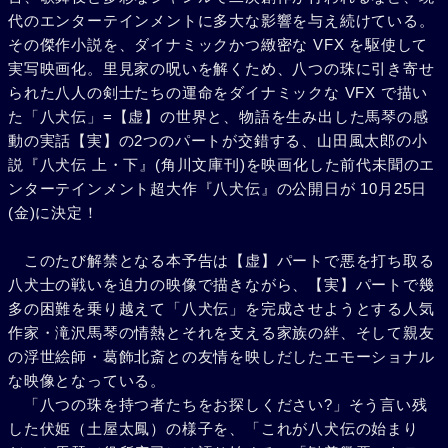
代のエンターテインメントに多大な影響を与え続けている。
その傑作小説を、ダイナミックかつ緻密な VFX を駆使して
実写映画化。里見家の呪いを解くため、八つの珠に引き寄せ
られた八人の剣士たちの運命をダイナミックな VFX で描い
た「八犬伝」=【虚】の世界と、物語を生み出した馬琴の感
動の実話【実】の2つのパートが交錯する、山田風太郎の小
説『八犬伝 上・下』(角川文庫刊)を映画化した前代未聞のエ
ンターテインメント超大作『八犬伝』の公開日が 10月25日
(金)に決定！
このたび解禁となる本予告は【虚】パートで悪を打ち取る
八犬士の戦いを迫力の映像で描きながら、【実】パートで幾
多の困難を乗り越えて「八犬伝」を完成させようとする人気
作家・滝沢馬琴の情熱とそれを支える家族の絆、そして親友
の浮世絵師・葛飾北斎との友情を映しだしたエモーショナル
な映像となっている。
「八つの珠を持つ者たちをお探しください?」そう言い残
した伏姫（土屋太鳳）の様子を、「これが八犬伝の始まり