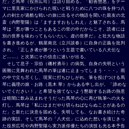
だ」と馬琴（役所広司）は語り始める。「勧善懲悪」をテー
マに里見家にかけられた呪いと戦うために八つの珠を持つ八
人の剣士が過酷な戦いの旅に出るその物語を聞いた親友の北
斎（内野聖陽）は「ますますおもしれえ」と魅了される。馬
琴は「悪が勝つこともあるこの世の中だからこそ、読者には
別の世界を味わってもらいたい。虚の世界だ」と壮大な物語
を書き進めるが、鶴屋南北（立川談春）に自身の正義を批判
され、「正しき者が勝つという主題で書いている八犬伝な
ど……」と次第にその信念に迷いが出る。
そして息子・宗伯（磯村勇斗）の病気、自身の失明という
困難に見舞われた馬琴の筆は遂に止まってしまう・・・。雨
の中で立ち尽くし、現実に打ちひしがれ、筆を投げつける馬
琴に義理の娘・お路（黒木 華）からある申し出が。「諦めな
いでください！」と希望を捨てないよう懇願するお路の熱意
は暗闇に飲み込まれそうだった馬琴の心に再び執筆への火を
灯し、馬琴は「私にはまだやり切らねばならぬことがあるの
だ」と新たに決意を固める。失明しても、なお書き続けた奇
跡の実話、そして馬琴の「八犬伝」に込めた想いを演じきっ
た役所広司や内野聖陽ら実力派俳優たちの演技も光る本予告