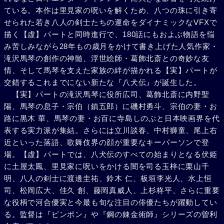
ている。本作は里見家の呪いを解くため、八つの珠に引き寄
せられた若き八人の剣士たちの運命をダイナミックなVFXで
描く【虚】パートと同時進行で、180話にもおよぶ物語を悩
み苦しみながら28年もの歳月をかけて書き上げた人気作家・
滝沢馬琴の創作の神髄、浮世絵師・葛飾北斎との奇妙な友
情、そして馬琴を支えた家族の絆が描かれる【実】パートが
交錯するこれまでにない新たな『八犬伝』が誕生した。
【実】パートの滝沢馬琴に役所広司、葛飾北斎に内野聖
陽、馬琴の息子・宗伯（鎮五郎）に磯村勇斗、宗伯の妻・お
路に黒木 華、馬琴の妻・お百に寺島しのぶと日本映画界を代
表する実力派が集結。さらには立川談春、中村獅童、尾上右
近といった落語、歌舞伎界の顔が重要なキーパーソンで登
場。【虚】パートでは、八犬伝のすべての始まりとなる伏姫
に土屋太鳳、里見家に呪いをかける闇を司る玉梓に栗山千
明、八人の剣士に渡邊圭祐、鈴木 仁、板垣李光人、水上恒
司、松岡広大、佳久 創、藤岡真威人、上杉柊平、さらに重要
な役柄で河合優実と今最も旬な注目の俳優たちが躍動してい
る。監督は『ピンポン』や『鋼の錬金術師』シリーズの曽利