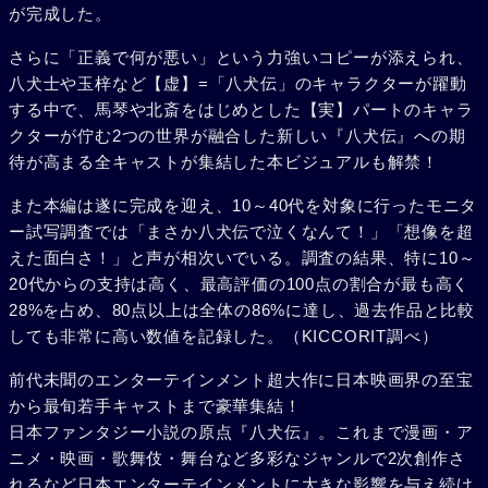
が完成した。
さらに「正義で何が悪い」という力強いコピーが添えられ、
八犬士や玉梓など【虚】=「八犬伝」のキャラクターが躍動
する中で、馬琴や北斎をはじめとした【実】パートのキャラ
クターが佇む2つの世界が融合した新しい『八犬伝』への期
待が高まる全キャストが集結した本ビジュアルも解禁！
また本編は遂に完成を迎え、10～40代を対象に行ったモニタ
ー試写調査では「まさか八犬伝で泣くなんて！」「想像を超
えた面白さ！」と声が相次いでいる。調査の結果、特に10～
20代からの支持は高く、最高評価の100点の割合が最も高く
28%を占め、80点以上は全体の86%に達し、過去作品と比較
しても非常に高い数値を記録した。（KICCORIT調べ）
前代未聞のエンターテインメント超大作に日本映画界の至宝
から最旬若手キャストまで豪華集結！
日本ファンタジー小説の原点『八犬伝』。これまで漫画・ア
ニメ・映画・歌舞伎・舞台など多彩なジャンルで2次創作さ
れるなど日本エンターテインメントに大きな影響を与え続け