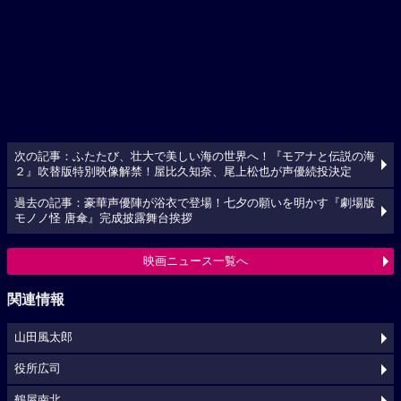
次の記事：ふたたび、壮大で美しい海の世界へ！『モアナと伝説の海
２』吹替版特別映像解禁！屋比久知奈、尾上松也が声優続投決定
過去の記事：豪華声優陣が浴衣で登場！七夕の願いを明かす『劇場版
モノノ怪 唐傘』完成披露舞台挨拶
映画ニュース一覧へ
関連情報
山田風太郎
役所広司
鶴屋南北