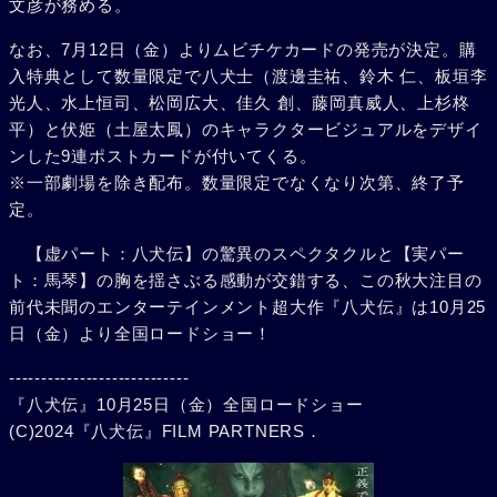
文彦が務める。
なお、7月12日（金）よりムビチケカードの発売が決定。購
入特典として数量限定で八犬士（渡邊圭祐、鈴木 仁、板垣李
光人、水上恒司、松岡広大、佳久 創、藤岡真威人、上杉柊
平）と伏姫（土屋太鳳）のキャラクタービジュアルをデザイ
ンした9連ポストカードが付いてくる。
※一部劇場を除き配布。数量限定でなくなり次第、終了予
定。
【虚パート：八犬伝】の驚異のスペクタクルと【実パー
ト：馬琴】の胸を揺さぶる感動が交錯する、この秋大注目の
前代未聞のエンターテインメント超大作『八犬伝』は10月25
日（金）より全国ロードショー！
----------------------------
『八犬伝』10月25日（金）全国ロードショー
(C)2024『八犬伝』FILM PARTNERS．