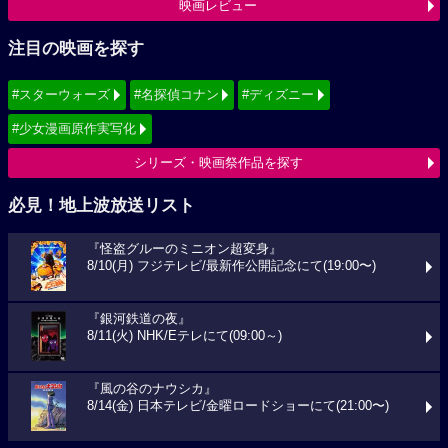
映画レビュー
注目の映画を探す
#スターウォーズ
#名探偵コナン
#ディズニー
#少女漫画原作実写化
シリーズ・映画祭作品を探す
必見！地上波放送リスト
『怪盗グルーのミニオン超変身』
8/10(月) フジテレビ/最新作公開記念にて(19:00〜)
『銀河鉄道の夜』
8/11(火) NHK/Eテレにて(09:00～)
『風の谷のナウシカ』
8/14(金) 日本テレビ/金曜ロードショーにて(21:00〜)