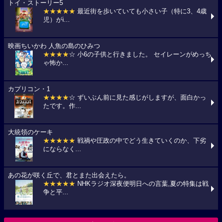
トイ・ストーリー5
★★★★★
最近街を歩いていても小さい子（特に3、4歳
児）がi...
映画ちいかわ 人魚の島のひみつ
★★★★
☆ 小6の子供と行きました。 セイレーンがめっち
ゃ怖か...
カプリコン・1
★★★★
☆ ずいぶん前に見た感じがしますが、面白かっ
たです。作...
大統領のケーキ
★★★★★
戦禍や圧政の中でどう生きていくのか、下劣
にならなく...
あの花が咲く丘で、君とまた出会えたら。
★★★★★
NHKラジオ深夜便明日への言葉,夏の特集は戦
争と平...