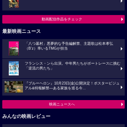
動画配信作品をチェック
最新映画ニュース
「八つ墓村」悪夢的な予告編解禁、主題歌は松本孝弘
（B’z）率いるTMGが担当
フランシス・ンら出演。中年男たちがボートレースに挑む
「逆流の男たち」
『ブルーヘロン』10月23日(金)公開決定！ポスタービジュ
アル&特報解禁―ある家族を巡る今...
映画ニュースへ
みんなの映画レビュー